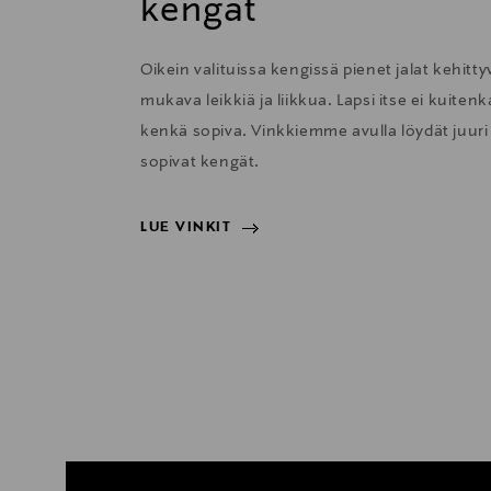
kengät
Oikein valituissa kengissä pienet jalat kehitty
mukava leikkiä ja liikkua. Lapsi itse ei kuit
kenkä sopiva. Vinkkiemme avulla löydät juuri l
sopivat kengät.
LUE VINKIT
LUE VINKIT