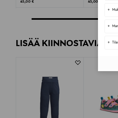
Original Price
Original Price
45,00 €
45,00 €
+
Muk
+
Mar
LISÄÄ KIINNOSTAVIA TU
+
Til