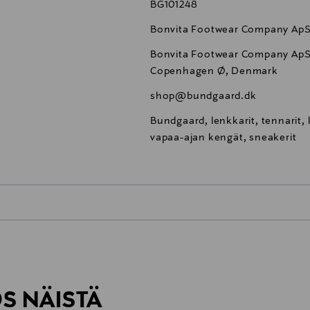
BG101248
Bonvita Footwear Company Ap
Bonvita Footwear Company ApS,
Copenhagen Ø, Denmark
shop@bundgaard.dk
Bundgaard, lenkkarit, tennarit,
vapaa-ajan kengät, sneakerit
0,00 €
inen tilaukseesi. Voit palauttaa tilaamasi tuotteen 30 vuorokauden ku
0,00 € – 4,90 €
rvitse ilmoittaa palautuksesta etukäteen.
ÖS NÄISTÄ
7,90 €–50,00 € kuljetusyhtiöstä ja 