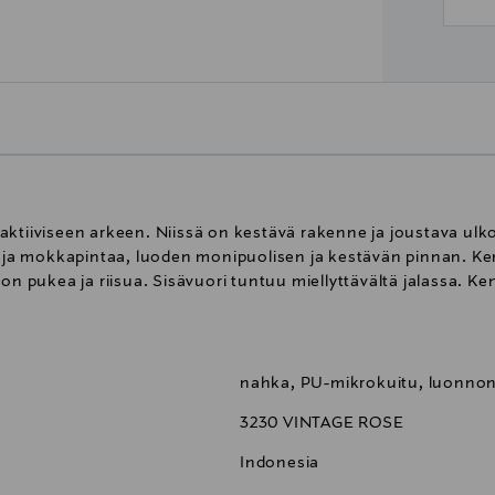
ktiiviseen arkeen. Niissä on kestävä rakenne ja joustava ulko
aa ja mokkapintaa, luoden monipuolisen ja kestävän pinnan. K
on pukea ja riisua. Sisävuori tuntuu miellyttävältä jalassa. Ke
nahka, PU-mikrokuitu, luonno
3230 VINTAGE ROSE
Indonesia