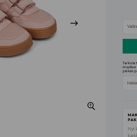
n
Vali
n
Tarkista
muuttua 
paikan p
Helsi
MAK
PAK
Nyt 
kaik