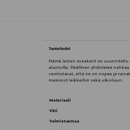
Tuotetiedot
Nämä lasten sneakerit on suunniteltu a
alustoilla. Päällinen yhdistelee nahk
varmistavat, että ne on nopea ja vaivat
mainiosti leikkeihin sekä ulkoiluun.
Materiaali
Väri
Valmistusmaa