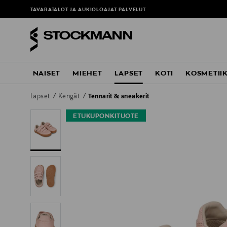
TAVARATALOT JA AUKIOLOAJAT
PALVELUT
NAISET
MIEHET
LAPSET
KOTI
KOSMETII
Lapset
Kengät
Tennarit & sneakerit
ETUKUPONKITUOTE