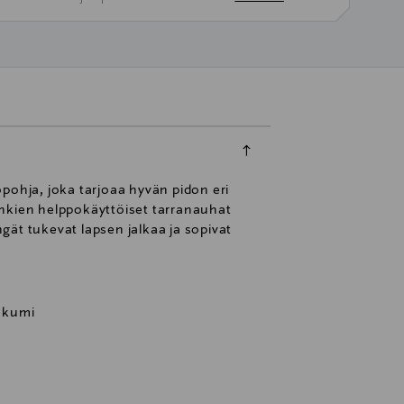
pohja, joka tarjoaa hyvän pidon eri
enkien helppokäyttöiset tarranauhat
ngät tukevat lapsen jalkaa ja sopivat
nkumi