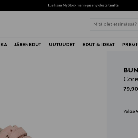
Lue lisää MyStockmann-jäsenyydestä
täältä
KKA
JÄSENEDUT
UUTUUDET
EDUT & IDEAT
PREMI
BU
Core
Origin
79,90
Valitse
V