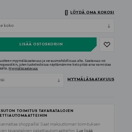
LÖYDÄ OMA KOKOSI
ull
tse koko
ull
LISÄÄ OSTOSKORIIN
 tuotteen myymäläsaatavuus ja varausmahdollisuus alta. Saatavuus voi
nopeastikin, joten tuotetiedoissa näyttämämme tieto pitää aina varmistaa
äällä.
Myymäläsaatavuus
MYYMÄLÄSAATAVUUS
nki
SUTON TOIMITUS TAVARATALOJEN
ETTIAUTOMAATTEIHIN
kannattaa shoppailla! Saat maksuttoman toimituksen
kien tavaratalojen pakettiautomaatteihin.
Lue lisää