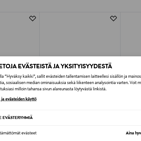
Alk. 6,90 €, kun toimitus on saatavi
IETOJA EVÄSTEISTÄ JA YKSITYISYYDESTÄ
la “Hyväksy kaikki”, sallit evästeiden tallentamisen laitteellesi sisällön ja maino
tia, sosiaalisen median ominaisuuksia sekä liikenteen analysointia varten. Voit 
uksiasi milloin tahansa sivun alareunasta löytyvästä linkistä.
 ja evästeiden käyttö
SE EVÄSTERYHMIÄ
TUOTE
ETUKUPONKITUOTE
ETU
WEAR
ADIDAS SPORTSWEAR
ADIDA
ttämättömät evästeet
Aina hyv
erit
Hoops 3.0 -sneakerit
Hoops 3