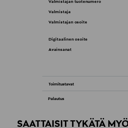
Valmistajan tuotenumero
Valmistaja
Valmistajan osoite
Digitaalinen osoite
Avainsanat
Toimitustavat
Nouto tavaratalosta
Palautus
Meille on hyvin tärkeää, että olet tyytyvä
Toimitus automaattiin tai noutopisteeseen
Palauttaminen on maksutonta eikä sinun ta
SAATTAISIT TYKÄTÄ MY
LUE TARKEMMAT PALAUTUSOHJEET
Kotiinkuljetus