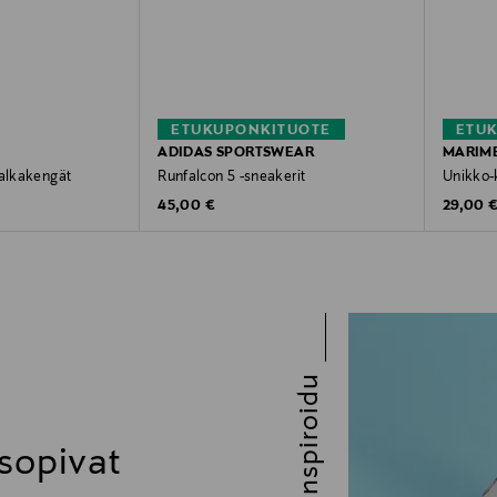
ETUKUPONKITUOTE
ETU
ADIDAS SPORTSWEAR
MARIM
jalkakengät
Runfalcon 5 -sneakerit
Unikko-
Original Price
Original
e
45,00 €
29,00 
Inspiroidu
 sopivat