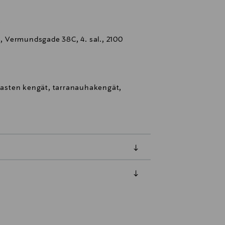
S
 Vermundsgade 38C, 4. sal., 2100
 lasten kengät, tarranauhakengät,
luessa tuotteen vastaanottamisesta.
tuotteen koosta riippuen