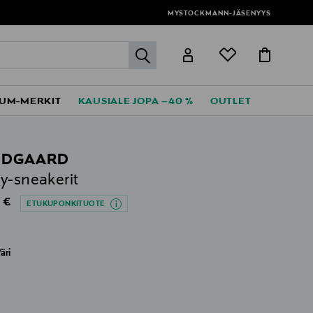
MYSTOCKMANN-JÄSENYYS
label.header.go
UM-MERKIT
KAUSIALE JOPA –40 %
OUTLET
NDGAARD
y-sneakerit
al Price
 €
ETUKUPONKITUOTE
äri