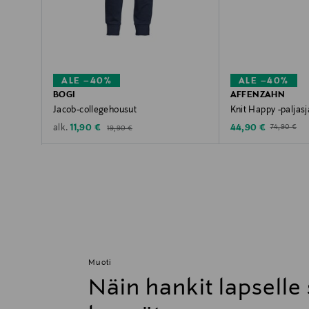
ALE –40%
ALE –40%
BOGI
AFFENZAHN
Jacob-collegehousut
Knit Happy -paljas
Original Price
Discounted Price
Discounted Price
Original Pric
11,90 €
44,90 €
alk.
19,90 €
74,90 €
Muoti
Näin hankit lapselle