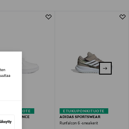
lla valittuun osoitteeseen.
sten
muuttaa
KUPONKITUOTE
ETUKUPONKITUOTE
S PERFORMANCE
ADIDAS SPORTSWEAR
äksytty
.0 -sneakerit
Runfalcon 6 -sneakerit