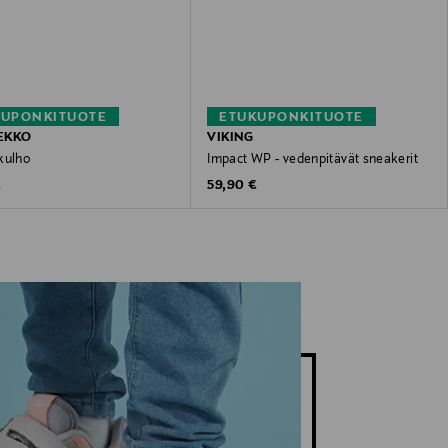
KUPONKITUOTE
ETUKUPONKITUOTE
EKKO
VIKING
kulho
Impact WP - vedenpitävät sneakerit
 Price
Original Price
€
59,90 €