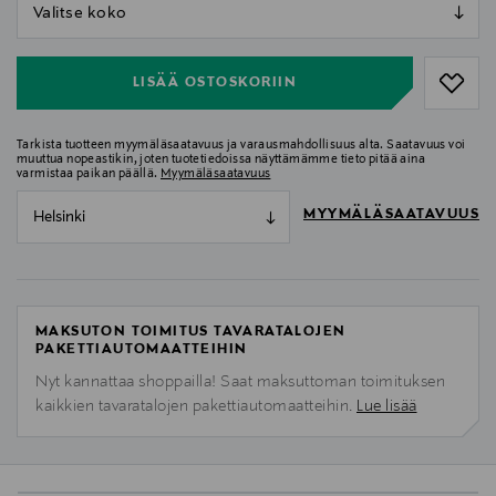
null
null
LISÄÄ OSTOSKORIIN
Tarkista tuotteen myymäläsaatavuus ja varausmahdollisuus alta. Saatavuus voi
muuttua nopeastikin, joten tuotetiedoissa näyttämämme tieto pitää aina
varmistaa paikan päällä.
Myymäläsaatavuus
MYYMÄLÄSAATAVUUS
Helsinki
MAKSUTON TOIMITUS TAVARATALOJEN
PAKETTIAUTOMAATTEIHIN
Nyt kannattaa shoppailla! Saat maksuttoman toimituksen
kaikkien tavaratalojen pakettiautomaatteihin.
Lue lisää