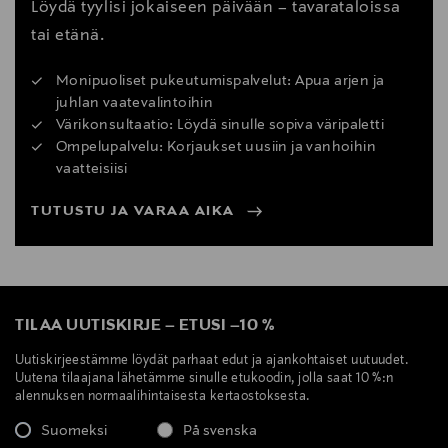
Löydä tyylisi jokaiseen päivään – tavarataloissa
tai etänä.
Monipuoliset pukeutumispalvelut: Apua arjen ja
juhlan vaatevalintoihin
Värikonsultaatio: Löydä sinulle sopiva väripaletti
Ompelupalvelu: Korjaukset uusiin ja vanhoihin
vaatteisiisi
TUTUSTU JA VARAA AIKA
TILAA UUTISKIRJE
–
ETUSI
–
10 %
Uutiskirjeestämme löydät parhaat edut ja ajankohtaiset uutuudet.
Uutena tilaajana lähetämme sinulle etukoodin, jolla saat 10 %:n
alennuksen normaalihintaisesta kertaostoksesta.
Suomeksi
På svenska