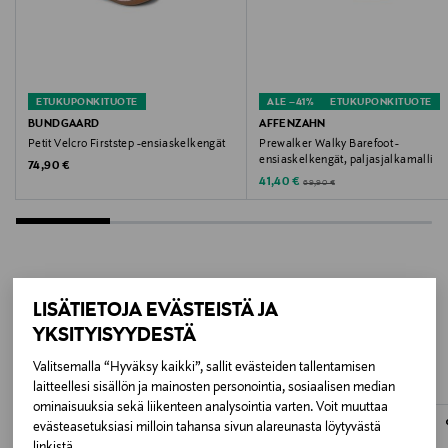
Valmistajan tuotenumero
BG501024
ETUKUPONKITUOTE
ALE –41%
ETUKUPONKITUOTE
Valmistaja
BUNDGAARD
AFFENZAHN
Petit Velcro Firststep -ensiaskelkengät
Prewalker Walky Barefoot -
Bonvita Footwear Company ApS
ensiaskelkengät, paljasjalkamalli
Original Price
74,90 €
Discounted Price
Original Price
41,40 €
69,90 €
Valmistajan osoite
Bonvita Footwear Company ApS, Vermundsgade 38C,
4. sal., 2100 Copenhagen Ø, Denmark
Digitaalinen osoite
LISÄTIETOJA EVÄSTEISTÄ JA
LISÄÄ KIINNOSTAVIA
YKSITYISYYDESTÄ
shop@bundgaard.dk
TUOTTEITA
Valitsemalla “Hyväksy kaikki”, sallit evästeiden tallentamisen
Avainsanat
laitteellesi sisällön ja mainosten personointia, sosiaalisen median
ominaisuuksia sekä liikenteen analysointia varten. Voit muuttaa
bundgaard, ensiaskelkengät, vauvan kengät,
evästeasetuksiasi milloin tahansa sivun alareunasta löytyvästä
paljasjalkakengät lapsille, nahkakengät