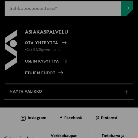
ASIAKASPALVELU
OTA YHTEYTTÄ
+358 9 1211(pvm/mpm)
USEIN KYSYTTYÄ
ETUJEN EHDOT
NÄYTÄ VALIKKO
TUKI & INFO
Instagram
Facebook
Pinterest
AJANKOHTAISTA
PALVELUT
Verkkokaupan
Tietoturva ja