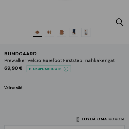
BUNDGAARD
Prewalker Velcro Barefoot Firststep -nahkakengät
Original Price
69,90 €
ETUKUPONKITUOTE
Valitse
Väri
LÖYDÄ OMA KOKOSI