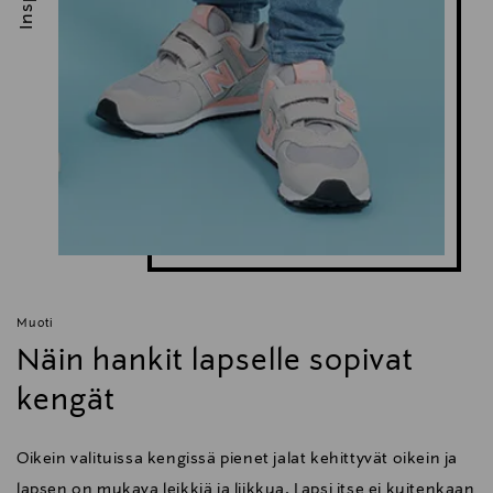
Muoti
Näin hankit lapselle sopivat
kengät
Oikein valituissa kengissä pienet jalat kehittyvät oikein ja
lapsen on mukava leikkiä ja liikkua. Lapsi itse ei kuitenkaan