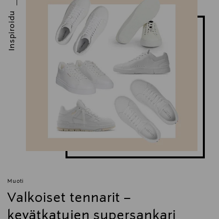
Inspiroidu
Muoti
Valkoiset tennarit –
kevätkatujen supersankari