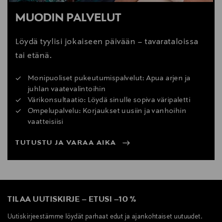
MUODIN PALVELUT
Löydä tyylisi jokaiseen päivään – tavarataloissa
tai etänä.
Monipuoliset pukeutumispalvelut: Apua arjen ja
juhlan vaatevalintoihin
Värikonsultaatio: Löydä sinulle sopiva väripaletti
Ompelupalvelu: Korjaukset uusiin ja vanhoihin
vaatteisiisi
TUTUSTU JA VARAA AIKA
TILAA UUTISKIRJE
–
ETUSI
–
10 %
Uutiskirjeestämme löydät parhaat edut ja ajankohtaiset uutuudet.