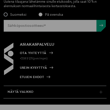
Uutena tilaajana lähetämme sinulle etukoodin, jolla saat 10 %:n
alennuksen normaalihintaisesta kertaostoksesta.
Suomeksi
På svenska
ASIAKASPALVELU
OTA YHTEYTTÄ
+358 9 1211(pvm/mpm)
USEIN KYSYTTYÄ
ETUJEN EHDOT
NÄYTÄ VALIKKO
TUKI & INFO