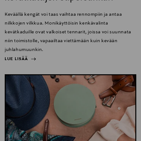
Keväällä kengät voi taas vaihtaa rennompiin ja antaa
nilkkojen vilkkua. Monikäyttöisin kenkävalinta
kevätkaduille ovat valkoiset tennarit, joissa voi suunnata
niin toimistolle, vapaailtaa viettämään kuin kevään
juhlahumuunkin.
LUE LISÄÄ
NÄYTÄ VÄHEMMÄN
LUE LISÄÄ