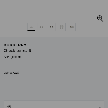
BURBERRY
Check-tennarit
Original Price
525,00 €
Valitse
Väri
null