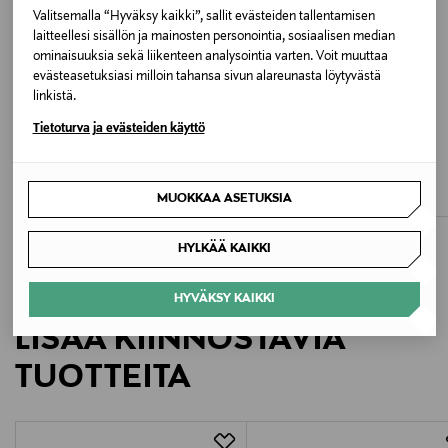
Valitsemalla “Hyväksy kaikki”, sallit evästeiden tallentamisen
A7026 ARCHIVE BEIGE
laitteellesi sisällön ja mainosten personointia, sosiaalisen median
ominaisuuksia sekä liikenteen analysointia varten. Voit muuttaa
Valmistusmaa
evästeasetuksiasi milloin tahansa sivun alareunasta löytyvästä
linkistä.
Italia
Tietoturva ja evästeiden käyttö
ETUKUPONKITUOTE
Valmistajan tuotenumero
TORY BURCH
MARIMEKKO
Romy Bucket -laukku
All Day Bucket Unikko -laukku
8128949
MUOKKAA ASETUKSIA
Original Price
Original Price
495,00 €
180,00 €
Valmistaja
HYLKÄÄ KAIKKI
Burberry Group plc
HYVÄKSY KAIKKI
Valmistajan osoite
LISÄÄ KIINNOSTAVIA
Horseferry House Horseferry Road, London SW1P
TUOTTEITA
2AW, United Kingdom
Digitaalinen osoite