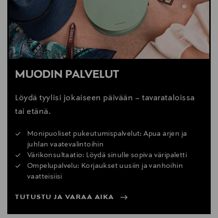
MUODIN PALVELUT
Löydä tyylisi jokaiseen päivään – tavarataloissa
tai etänä.
Monipuoliset pukeutumispalvelut: Apua arjen ja
juhlan vaatevalintoihin
Värikonsultaatio: Löydä sinulle sopiva väripaletti
Ompelupalvelu: Korjaukset uusiin ja vanhoihin
vaatteisiisi
TUTUSTU JA VARAA AIKA