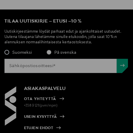
TILAA UUTISKIRJE
–
ETUSI
–
10 %
Uutiskirjeestämme löydät parhaat edut ja ajankohtaiset uutuudet.
Uutena tilaajana lähetämme sinulle etukoodin, jolla saat 10 %:n
alennuksen normaalihintaisesta kertaostoksesta.
Suomeksi
På svenska
ASIAKASPALVELU
OTA YHTEYTTÄ
+358 9 1211(pvm/mpm)
USEIN KYSYTTYÄ
ETUJEN EHDOT