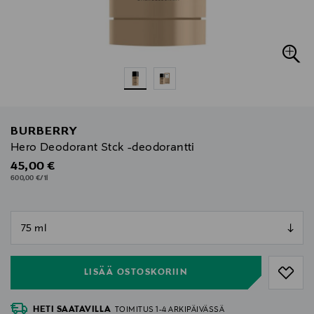
BURBERRY
Hero Deodorant Stck -deodorantti
Original Price
45,00 €
600,00 €/1l
null
null
LISÄÄ OSTOSKORIIN
HETI SAATAVILLA
TOIMITUS 1-4 ARKIPÄIVÄSSÄ