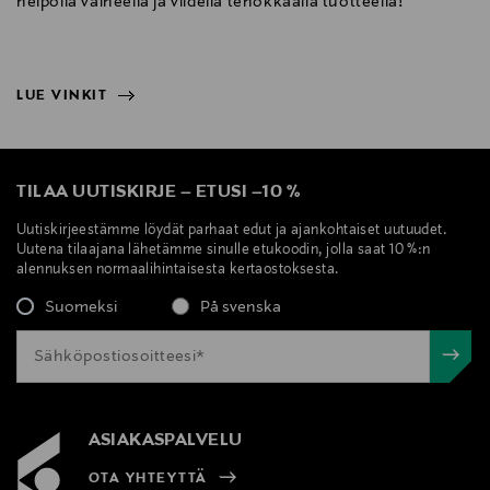
helpolla vaiheella ja viidellä tehokkaalla tuotteella!
LUE VINKIT
NÄYTÄ VÄHEMMÄN
LUE VINKIT
TILAA UUTISKIRJE
–
ETUSI
–
10 %
Uutiskirjeestämme löydät parhaat edut ja ajankohtaiset uutuudet.
Uutena tilaajana lähetämme sinulle etukoodin, jolla saat 10 %:n
alennuksen normaalihintaisesta kertaostoksesta.
Suomeksi
På svenska
ASIAKASPALVELU
OTA YHTEYTTÄ