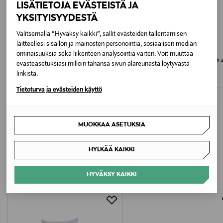
LISÄTIETOJA EVÄSTEISTÄ JA
Valmistusmaa
YKSITYISYYDESTÄ
Viro
Valitsemalla “Hyväksy kaikki”, sallit evästeiden tallentamisen
laitteellesi sisällön ja mainosten personointia, sosiaalisen median
Valmistajan tuotenumero
NUXE
VERSACE
ominaisuuksia sekä liikenteen analysointia varten. Voit muuttaa
Protection Deodorant -deodorantti
Dylan Blue Deodorant Stick -deodora
99350038013
evästeasetuksiasi milloin tahansa sivun alareunasta löytyvästä
75 ml
Original Price
16,00 €
linkistä.
Original Price
41,00 €
Valmistaja
Tietoturva ja evästeiden käyttö
Burberry Group plc
MUOKKAA ASETUKSIA
Valmistajan osoite
LISÄÄ KIINNOSTAVIA
Horseferry House Horseferry Road, London SW1P
HYLKÄÄ KAIKKI
2AW, United Kingdom
TUOTTEITA
HYVÄKSY KAIKKI
Digitaalinen osoite
customerservice@burberry.com
Avainsanat