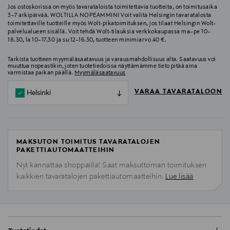
Jos ostoskorissa on myös tavarataloista toimitettavia tuotteita, on toimitusaika
3–7 arkipäivää. WOLTILLA NOPEAMMIN! Voit valita Helsingin tavaratalosta
toimitettaville tuotteille myös Wolt-pikatoimituksen, jos tilaat Helsingin Wolt-
palvelualueen sisällä. Voit tehdä Wolt-tilauksia verkkokaupassa ma–pe 10–
18.30, la 10–17.30 ja su 12–16.30, tuotteen minimiarvo 40 €.
Tarkista tuotteen myymäläsaatavuus ja varausmahdollisuus alta. Saatavuus voi
muuttua nopeastikin, joten tuotetiedoissa näyttämämme tieto pitää aina
varmistaa paikan päällä.
Myymäläsaatavuus
VARAA TAVARATALOON
Helsinki
MAKSUTON TOIMITUS TAVARATALOJEN
PAKETTIAUTOMAATTEIHIN
Nyt kannattaa shoppailla! Saat maksuttoman toimituksen
kaikkien tavaratalojen pakettiautomaatteihin.
Lue lisää