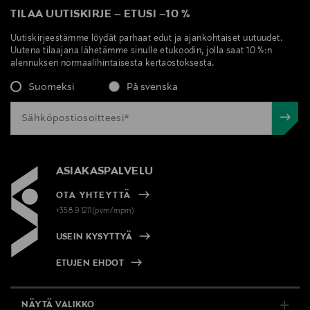
TILAA UUTISKIRJE
–
ETUSI
–
10 %
Uutiskirjeestämme löydät parhaat edut ja ajankohtaiset uutuudet.
Uutena tilaajana lähetämme sinulle etukoodin, jolla saat 10 %:n
alennuksen normaalihintaisesta kertaostoksesta.
Suomeksi
På svenska
ASIAKASPALVELU
OTA YHTEYTTÄ
+358 9 1211(pvm/mpm)
USEIN KYSYTTYÄ
ETUJEN EHDOT
NÄYTÄ VALIKKO