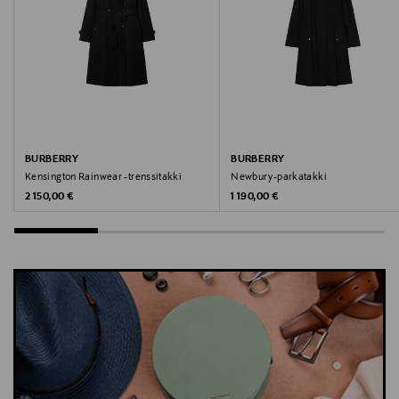
Avainsanat
Burberry, trenssitakki, takki, kevyt takki, päällystakki,
puuvillatakki, Kensington
BURBERRY
BURBERRY
Kensington Rainwear -trenssitakki
Newbury-parkatakki
Original Price
Original Price
2 150,00 €
1 190,00 €