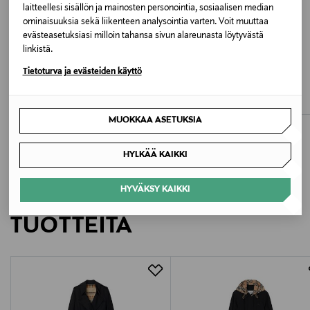
laitteellesi sisällön ja mainosten personointia, sosiaalisen median
Valmistusmaa
ominaisuuksia sekä liikenteen analysointia varten. Voit muuttaa
Yhdistynyt kuningaskunta
evästeasetuksiasi milloin tahansa sivun alareunasta löytyvästä
linkistä.
ETUKUPONKITUOTE
Valmistajan tuotenumero
Tietoturva ja evästeiden käyttö
BARACUTA
BURBERRY
Original Harrington G9 -takki
Kensington Rainwear -trenssitakki
8117231
Original Price
Original Price
399,00 €
2 150,00 €
MUOKKAA ASETUKSIA
Valmistaja
Burberry Group plc
HYLKÄÄ KAIKKI
Valmistajan osoite
HYVÄKSY KAIKKI
LISÄÄ KIINNOSTAVIA
Horseferry House Horseferry Road, London SW1P
TUOTTEITA
2AW, United Kingdom
Digitaalinen osoite
customerservice@burberry.com