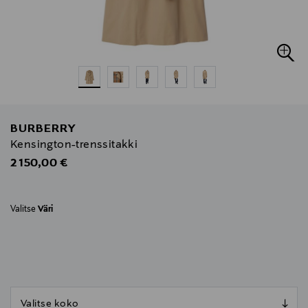
BURBERRY
Kensington-trenssitakki
Original Price
2 150,00 €
Valitse
Väri
null