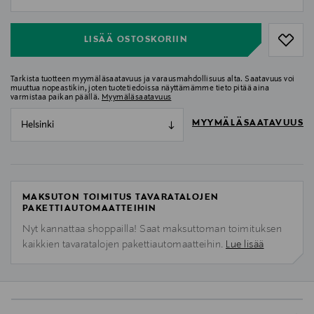
null
LISÄÄ OSTOSKORIIN
Tarkista tuotteen myymäläsaatavuus ja varausmahdollisuus alta. Saatavuus voi
muuttua nopeastikin, joten tuotetiedoissa näyttämämme tieto pitää aina
varmistaa paikan päällä.
Myymäläsaatavuus
MYYMÄLÄSAATAVUUS
Helsinki
MAKSUTON TOIMITUS TAVARATALOJEN
PAKETTIAUTOMAATTEIHIN
Nyt kannattaa shoppailla! Saat maksuttoman toimituksen
kaikkien tavaratalojen pakettiautomaatteihin.
Lue lisää