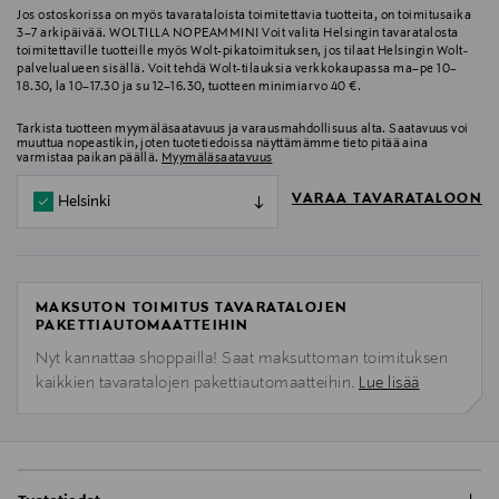
Jos ostoskorissa on myös tavarataloista toimitettavia tuotteita, on toimitusaika
3–7 arkipäivää. WOLTILLA NOPEAMMIN! Voit valita Helsingin tavaratalosta
toimitettaville tuotteille myös Wolt-pikatoimituksen, jos tilaat Helsingin Wolt-
palvelualueen sisällä. Voit tehdä Wolt-tilauksia verkkokaupassa ma–pe 10–
18.30, la 10–17.30 ja su 12–16.30, tuotteen minimiarvo 40 €.
Tarkista tuotteen myymäläsaatavuus ja varausmahdollisuus alta. Saatavuus voi
muuttua nopeastikin, joten tuotetiedoissa näyttämämme tieto pitää aina
varmistaa paikan päällä.
Myymäläsaatavuus
VARAA TAVARATALOON
Helsinki
MAKSUTON TOIMITUS TAVARATALOJEN
PAKETTIAUTOMAATTEIHIN
Nyt kannattaa shoppailla! Saat maksuttoman toimituksen
kaikkien tavaratalojen pakettiautomaatteihin.
Lue lisää