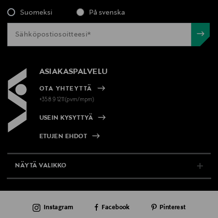
Suomeksi
På svenska
ASIAKASPALVELU
OTA YHTEYTTÄ
+358 9 1211(pvm/mpm)
USEIN KYSYTTYÄ
ETUJEN EHDOT
NÄYTÄ VALIKKO
TUKI & INFO
Instagram
Facebook
Pinterest
AJANKOHTAISTA