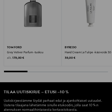
customerservice@burberry.com
Avainsanat
Burberry, Burbery, Eau de Toilette, puinen tuoksu,
maskuliininen, Mr. Burberry, miesten tuoksu
TOM FORD
BYREDO
Grey Vetiver Parfum -tuoksu
Hand Cream La Tulipe -käsivoide 30
Original Price
Original Price
alk.
179,00 €
39,00 €
TILAA UUTISKIRJE
–
ETUSI
–
10 %
Uutiskirjeestämme löydät parhaat edut ja ajankohtaiset uutuudet.
Uutena tilaajana lähetämme sinulle etukoodin, jolla saat 10 %:n
alennuksen normaalihintaisesta kertaostoksesta.