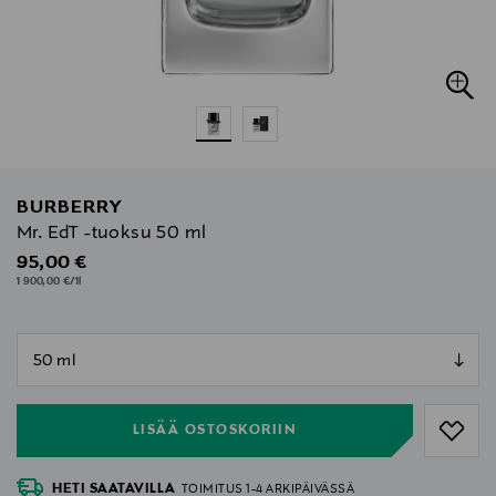
BURBERRY
Mr. EdT -tuoksu 50 ml
Original Price
95,00 €
1 900,00 €/1l
null
null
LISÄÄ OSTOSKORIIN
HETI SAATAVILLA
TOIMITUS 1-4 ARKIPÄIVÄSSÄ