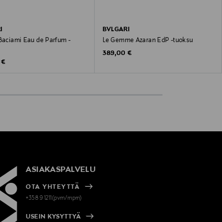
I
BVLGARI
 Baciami Eau de Parfum -
Le Gemme Azaran EdP -tuoksu
Original Price
389,00 €
 Price
 €
ASIAKASPALVELU
OTA YHTEYTTÄ
+358 9 1211(pvm/mpm)
USEIN KYSYTTYÄ