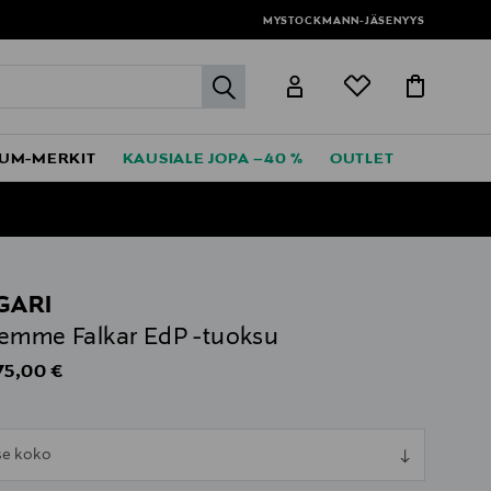
MYSTOCKMANN-JÄSENYYS
label.header.go
UM-MERKIT
KAUSIALE JOPA –40 %
OUTLET
GARI
emme Falkar EdP -tuoksu
iginal Price
75,00 €
ull
tse koko
ull