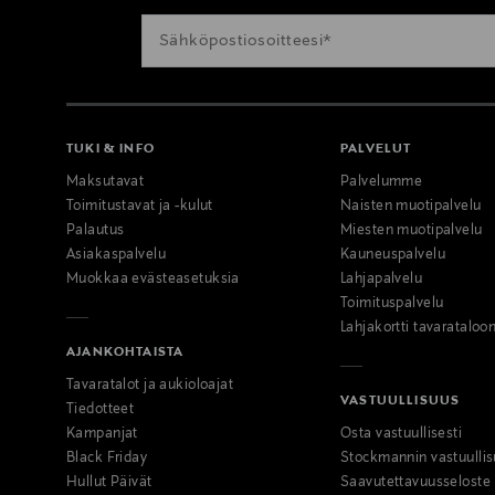
TUKI & INFO
PALVELUT
Maksutavat
Palvelumme
Toimitustavat ja -kulut
Naisten muotipalvelu
Palautus
Miesten muotipalvelu
Asiakaspalvelu
Kauneuspalvelu
Muokkaa evästeasetuksia
Lahjapalvelu
Toimituspalvelu
Lahjakortti tavarataloo
AJANKOHTAISTA
Tavaratalot ja aukioloajat
VASTUULLISUUS
Tiedotteet
Kampanjat
Osta vastuullisesti
Black Friday
Stockmannin vastuullis
Hullut Päivät
Saavutettavuusseloste