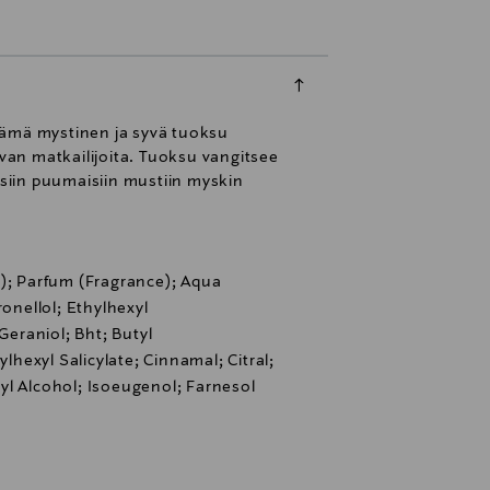
ämä mystinen ja syvä tuoksu
an matkailijoita. Tuoksu vangitsee
isiin puumaisiin mustiin myskin
C); Parfum (Fragrance); Aqua
ronellol; Ethylhexyl
eraniol; Bht; Butyl
exyl Salicylate; Cinnamal; Citral;
yl Alcohol; Isoeugenol; Farnesol