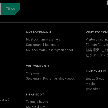
MYSTOCKMANN
VISIT STOCK
MyStockmann-jäsenyys
Visitor discoun
Stockmann Mastercard
Förmån för turi
MyStockmann-jäsenyyden ehdot
游客享受九折
ビジターディ
YRITYSMYYNTI
n
LINDEX GROU
Yritysmyynti
Stockmann Pro -yrityslahjakauppa
Lindex Group
Media
Työpaikat
LISÄTIEDOT
uustyö
Takuu ja huolto
Kokotaulukot