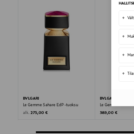
HALLIT
+
Väl
+
Muk
+
Mar
+
Til
BVLGARI
BVLGARI
Le Gemme Sahare EdP -tuoksu
Le Gemme Onekh E
Original Price
Original Price
275,00 €
389,00 €
alk.