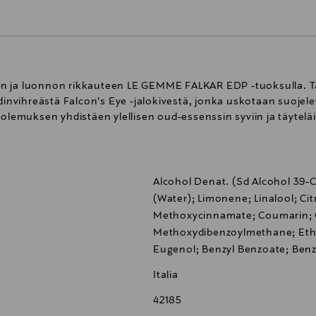
on ja luonnon rikkauteen LE GEMME FALKAR EDP -tuoksulla. T
vihreästä Falcon's Eye -jalokivestä, jonka uskotaan suojelev
 olemuksen yhdistäen ylellisen oud-essenssin syviin ja täytelä
Alcohol Denat. (Sd Alcohol 39-
(Water); Limonene; Linalool; Cit
Methoxycinnamate; Coumarin; G
Methoxydibenzoylmethane; Ethylh
Eugenol; Benzyl Benzoate; Benz
Italia
42185