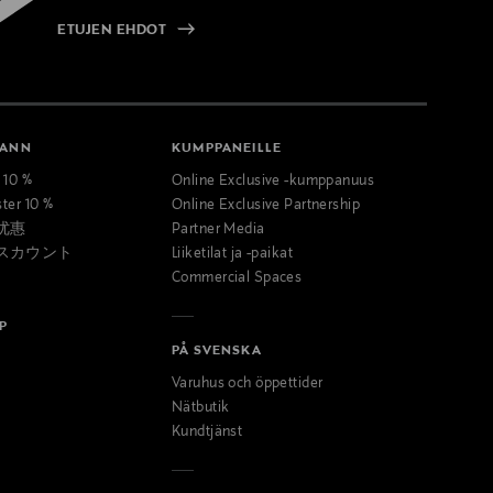
ETUJEN EHDOT
MANN
KUMPPANEILLE
t 10 %
Online Exclusive -kumppanuus
ster 10 %
Online Exclusive Partnership
优惠
Partner Media
スカウント
Liiketilat ja -paikat
Commercial Spaces
P
PÅ SVENSKA
Varuhus och öppettider
Nätbutik
Kundtjänst