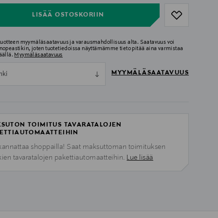
LISÄÄ OSTOSKORIIN
 tuotteen myymäläsaatavuus ja varausmahdollisuus alta. Saatavuus voi
nopeastikin, joten tuotetiedoissa näyttämämme tieto pitää aina varmistaa
äällä.
Myymäläsaatavuus
MYYMÄLÄSAATAVUUS
nki
SUTON TOIMITUS TAVARATALOJEN
ETTIAUTOMAATTEIHIN
kannattaa shoppailla! Saat maksuttoman toimituksen
kien tavaratalojen pakettiautomaatteihin.
Lue lisää