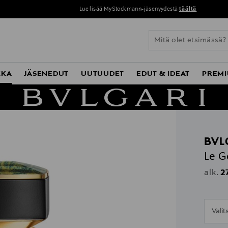
Lue lisää MyStockmann-jäsenyydestä
täältä
KKA
JÄSENEDUT
UUTUUDET
EDUT & IDEAT
PREMI
BVL
Le G
Or
2
alk.
n
Vali
n