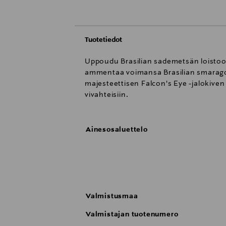
Tuotetiedot
Uppoudu Brasilian sademetsän loisto
ammentaa voimansa Brasilian smaragdin
majesteettisen Falcon's Eye -jalokiven
vivahteisiin.
Ainesosaluettelo
Valmistusmaa
Valmistajan tuotenumero