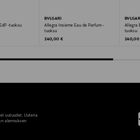
BVLGARI
BVLGAR
EdP -tuoksu
Allegra Insieme Eau de Parfum -
Allegra
tuoksu
tuoksu
Original Price
Original
240,00 €
240,00
set uutuudet. Uutena
%:n alennuksen