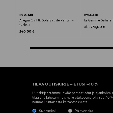
BVLGARI
BVLGARI
Allegra Chill & Sole Eau de Parfum -
Le Gemme Sahare 
tuoksu
Original Price
275,00 €
alk.
Original Price
240,00 €
TILAA UUTISKIRJE
–
ETUSI
–
10 %
Uutiskirjeestämme löydät parhaat edut ja ajankohtai
tilaajana lähetämme sinulle etukoodin, jolla saat 10 
normaalihintaisesta kertaostoksesta.
Suomeksi
På svenska