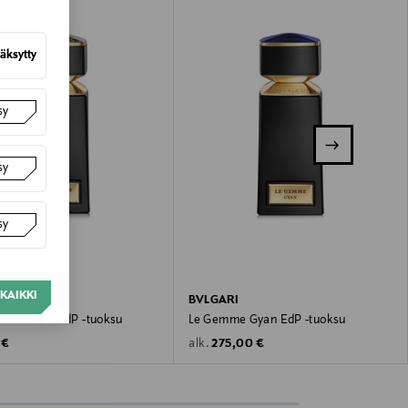
äksytty
sy
sy
sy
KAIKKI
I
BVLGARI
e Kobraa EdP -tuoksu
Le Gemme Gyan EdP -tuoksu
 Price
Original Price
 €
275,00 €
alk.