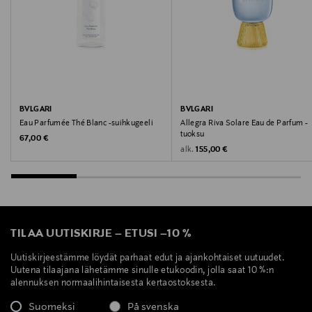
Digitaalinen osoite
https://www.bulgari.com/en-fi/contactus
Avainsanat
hajuvesi, tuoksu, Bvlgari, puinen tuoksu, Eau de
BVLGARI
BVLGARI
Parfum
Eau Parfumée Thé Blanc -suihkugeeli
Allegra Riva Solare Eau de Parfum -
tuoksu
Original Price
67,00 €
Original Price
alk.
155,00 €
TILAA UUTISKIRJE
–
ETUSI
–
10 %
Uutiskirjeestämme löydät parhaat edut ja ajankohtaiset uutuudet.
Uutena tilaajana lähetämme sinulle etukoodin, jolla saat 10 %:n
alennuksen normaalihintaisesta kertaostoksesta.
Suomeksi
På svenska