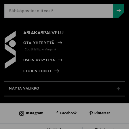
ASIAKASPALVELU
OTA YHTEYTTÄ
+358 9 1211(pvm/mpm)
USEIN KYSYTTYÄ
ETUJEN EHDOT
NÄYTÄ VALIKKO
TUKI & INFO
Instagram
Facebook
Pinterest
AJANKOHTAISTA
PALVELUT