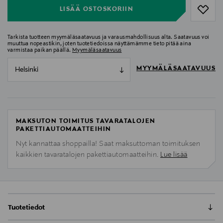
LISÄÄ OSTOSKORIIN
Tarkista tuotteen myymäläsaatavuus ja varausmahdollisuus alta. Saatavuus voi
muuttua nopeastikin, joten tuotetiedoissa näyttämämme tieto pitää aina
varmistaa paikan päällä.
Myymäläsaatavuus
MYYMÄLÄSAATAVUUS
Helsinki
MAKSUTON TOIMITUS TAVARATALOJEN
PAKETTIAUTOMAATTEIHIN
Nyt kannattaa shoppailla! Saat maksuttoman toimituksen
kaikkien tavaratalojen pakettiautomaatteihin.
Lue lisää
Tuotetiedot