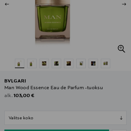
BVLGARI
Man Wood Essence Eau de Parfum -tuoksu
Original Price
103,00 €
alk.
null
null