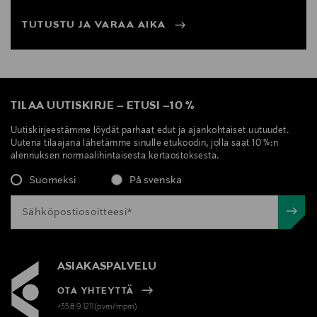
TUTUSTU JA VARAA AIKA
TILAA UUTISKIRJE
–
ETUSI
–
10 %
Uutiskirjeestämme löydät parhaat edut ja ajankohtaiset uutuudet.
Uutena tilaajana lähetämme sinulle etukoodin, jolla saat 10 %:n
alennuksen normaalihintaisesta kertaostoksesta.
Suomeksi
På svenska
ASIAKASPALVELU
OTA YHTEYTTÄ
+358 9 1211(pvm/mpm)