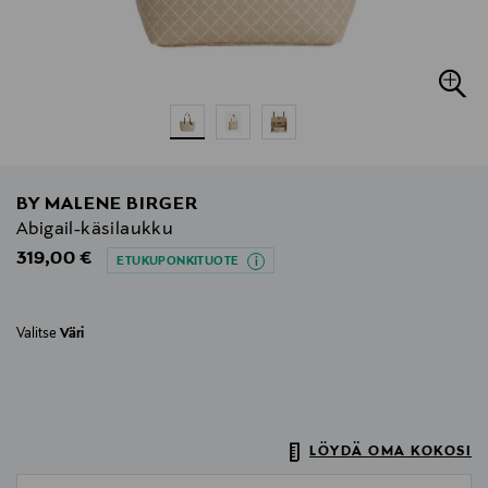
BY MALENE BIRGER
Abigail-käsilaukku
Original Price
319,00 €
ETUKUPONKITUOTE
Valitse
Väri
LÖYDÄ OMA KOKOSI