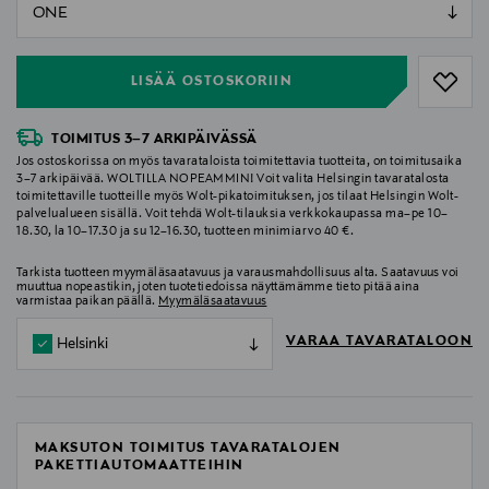
null
null
LISÄÄ OSTOSKORIIN
TOIMITUS 3–7 ARKIPÄIVÄSSÄ
Jos ostoskorissa on myös tavarataloista toimitettavia tuotteita, on toimitusaika
3–7 arkipäivää. WOLTILLA NOPEAMMIN! Voit valita Helsingin tavaratalosta
toimitettaville tuotteille myös Wolt-pikatoimituksen, jos tilaat Helsingin Wolt-
palvelualueen sisällä. Voit tehdä Wolt-tilauksia verkkokaupassa ma–pe 10–
18.30, la 10–17.30 ja su 12–16.30, tuotteen minimiarvo 40 €.
Tarkista tuotteen myymäläsaatavuus ja varausmahdollisuus alta. Saatavuus voi
muuttua nopeastikin, joten tuotetiedoissa näyttämämme tieto pitää aina
varmistaa paikan päällä.
Myymäläsaatavuus
VARAA TAVARATALOON
Helsinki
MAKSUTON TOIMITUS TAVARATALOJEN
PAKETTIAUTOMAATTEIHIN