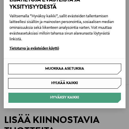
YKSITYISYYDESTÄ
Väri
Valitsemalla “Hyväksy kaikki”, sallit evästeiden tallentamisen
1S7 FEATHER
laitteellesi sisällön ja mainosten personointia, sosiaalisen median
ominaisuuksia sekä liikenteen analysointia varten. Voit muuttaa
Koko
evästeasetuksiasi milloin tahansa sivun alareunasta löytyvästä
linkistä.
ONE
Tietoturva ja evästeiden käyttö
Valmistusmaa
ETUKUPONKITUOTE
ETUKUPONKITUOTE
Kiina
TOMMY HILFIGER
MARC JACOBS
MUOKKAA ASETUKSIA
Modern Mini -käsilaukku
The Tote -käsilaukku
Valmistajan tuotenumero
Original Price
Original Price
139,90 €
499,00 €
HYLKÄÄ KAIKKI
101743
HYVÄKSY KAIKKI
Valmistaja
By Malene Birger A/S
LISÄÄ KIINNOSTAVIA
Valmistajan osoite