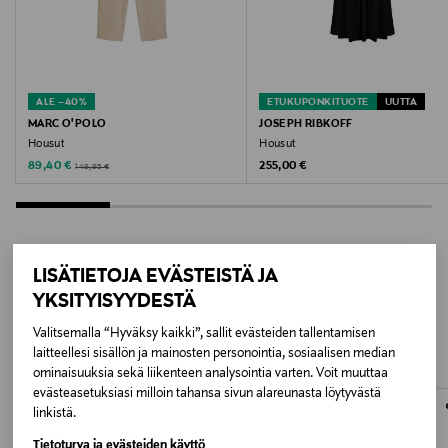
Valmistajan tuotenumero
103893
ALE –40%
ETUKUPONKITUOTE
UUTTA
Valmistaja
MARC O'POLO
JOSEPH RIBKOFF
Housut
Housut
By Malene Birger A/S
Discounted Price
Original Price
Original Price
89,40 €
255,00 €
149,95 €
Valmistajan osoite
Malene Birger, Kongens Gade 77,1264 Copenhagen K,
Denmark
LISÄTIETOJA EVÄSTEISTÄ JA
LISÄÄ KIINNOSTAVIA
YKSITYISYYDESTÄ
Digitaalinen osoite
TUOTTEITA
Valitsemalla “Hyväksy kaikki”, sallit evästeiden tallentamisen
customercare@bymalenebirger.com
laitteellesi sisällön ja mainosten personointia, sosiaalisen median
ominaisuuksia sekä liikenteen analysointia varten. Voit muuttaa
Avainsanat
evästeasetuksiasi milloin tahansa sivun alareunasta löytyvästä
linkistä.
By Malene Birger, housut, naisten housut, rennot
housut, leveälahkeiset housut, mukavat housut
Tietoturva ja evästeiden käyttö