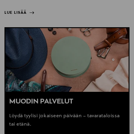
LUE LISÄÄ
NÄYTÄ VÄHEMMÄN
LUE LISÄÄ
MUODIN PALVELUT
Löydä tyylisi jokaiseen päivään – tavarataloissa
tai etänä.