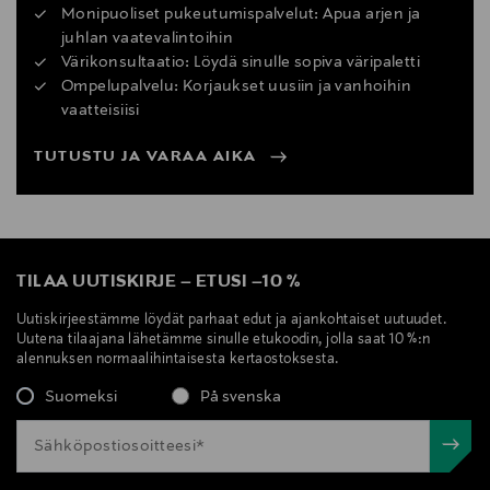
Monipuoliset pukeutumispalvelut: Apua arjen ja
juhlan vaatevalintoihin
Värikonsultaatio: Löydä sinulle sopiva väripaletti
Ompelupalvelu: Korjaukset uusiin ja vanhoihin
vaatteisiisi
TUTUSTU JA VARAA AIKA
TILAA UUTISKIRJE
–
ETUSI
–
10 %
Uutiskirjeestämme löydät parhaat edut ja ajankohtaiset uutuudet.
Uutena tilaajana lähetämme sinulle etukoodin, jolla saat 10 %:n
alennuksen normaalihintaisesta kertaostoksesta.
Suomeksi
På svenska