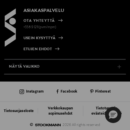
ASIAKASPALVELU
OTA YHTEYTTÄ
+358 9 1211(pvm/mpm)
USEIN KYSYTTYÄ
ETUJEN EHDOT
NÄYTÄ VALIKKO
TUKI & INFO
Instagram
Facebook
Pinterest
AJANKOHTAISTA
PALVELUT
Verkkokaupan
Tietoturva ja
Tietosuojaseloste
sopimusehdot
evästeiden käyttö
VASTUULLISUUS
©
2026 All rights reserved