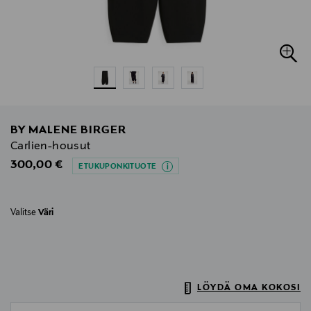
BY MALENE BIRGER
Carlien-housut
Original Price
300,00 €
ETUKUPONKITUOTE
Valitse
Väri
LÖYDÄ OMA KOKOSI