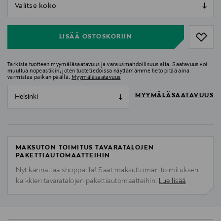
null
null
LISÄÄ OSTOSKORIIN
Tarkista tuotteen myymäläsaatavuus ja varausmahdollisuus alta. Saatavuus voi
muuttua nopeastikin, joten tuotetiedoissa näyttämämme tieto pitää aina
varmistaa paikan päällä.
Myymäläsaatavuus
MYYMÄLÄSAATAVUUS
Helsinki
MAKSUTON TOIMITUS TAVARATALOJEN
PAKETTIAUTOMAATTEIHIN
Nyt kannattaa shoppailla! Saat maksuttoman toimituksen
kaikkien tavaratalojen pakettiautomaatteihin.
Lue lisää