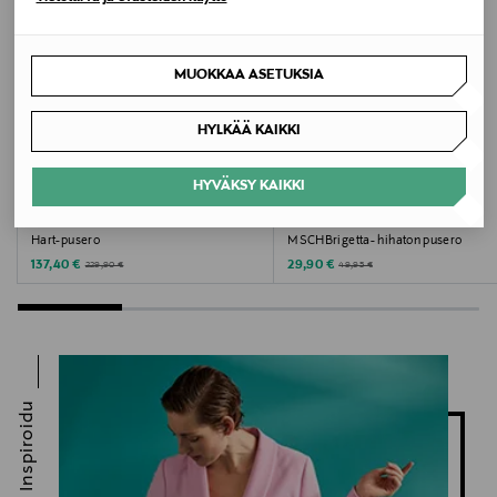
MUOKKAA ASETUKSIA
HYLKÄÄ KAIKKI
HYVÄKSY KAIKKI
ALE –40%
ALE –40%
ALLSAINTS
MSCH COPENHAGEN
Hart-pusero
MSCHBrigetta- hihaton pusero
Discounted Price
Discounted Price
Original Price
Original Price
137,40 €
29,90 €
229,90 €
49,95 €
Inspiroidu