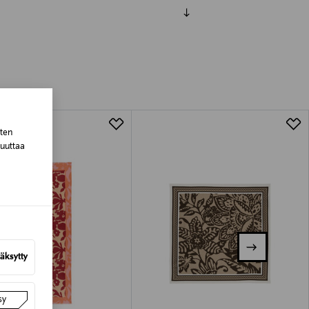
luessa tuotteen vastaanottamisesta.
tuotteen koosta riippuen
lla valittuun osoitteeseen.
sten
muuttaa
äksytty
sy