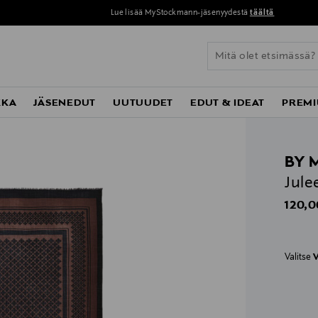
Lue lisää MyStockmann-jäsenyydestä
täältä
KKA
JÄSENEDUT
UUTUUDET
EDUT & IDEAT
PREMI
BY 
Jule
Origin
120,0
Valitse
V