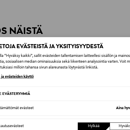
0,00 €
inen tilaukseesi. Voit palauttaa tilaamasi tuotteen 30 vuorokauden ku
0,00 € – 4,90 €
rvitse ilmoittaa palautuksesta etukäteen.
ÖS NÄISTÄ
7,90 €–50,00 € kuljetusyhtiöstä ja 
IETOJA EVÄSTEISTÄ JA YKSITYISYYDESTÄ
Alk. 6,90 €, kun toimitus on saatavi
la “Hyväksy kaikki”, sallit evästeiden tallentamisen laitteellesi sisällön ja maino
tia, sosiaalisen median ominaisuuksia sekä liikenteen analysointia varten. Voit 
uksiasi milloin tahansa sivun alareunasta löytyvästä linkistä.
 ja evästeiden käyttö
SE EVÄSTERYHMIÄ
ttämättömät evästeet
Aina hyv
autusevästeet
Hylkää
Hyväk