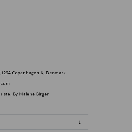
77,1264 Copenhagen K, Denmark
.com
 asuste, By Malene Birger