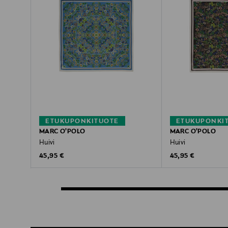
ETUKUPONKITUOTE
ETUKUPONKI
MARC O'POLO
MARC O'POLO
Huivi
Huivi
Original Price
Original Price
45,95 €
45,95 €