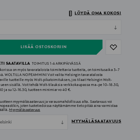
LÖYDÄ OMA KOKOSI
ull
ull
LISÄÄ OSTOSKORIIN
ETI SAATAVILLA
TOIMITUS 1-4 ARKIPÄIVÄSSÄ
korissa on myös tavarataloista toimitettavia tuotteita, on toimitusaika 3–7
ää. WOLTILLA NOPEAMMIN! Voit valita Helsingin tavaratalosta
aville tuotteille myös Wolt-pikatoimituksen, jos tilaat Helsingin Wolt-
lueen sisällä. Voit tehdä Wolt-tilauksia verkkokaupassa ma–pe 10–18.30,
.30 ja su 12–16.30, tuotteen minimiarvo 40 €.
 tuotteen myymäläsaatavuus ja varausmahdollisuus alta. Saatavuus voi
nopeastikin, joten tuotetiedoissa näyttämämme tieto pitää aina varmistaa
äällä.
Myymäläsaatavuus
MYYMÄLÄSAATAVUUS
elsinki