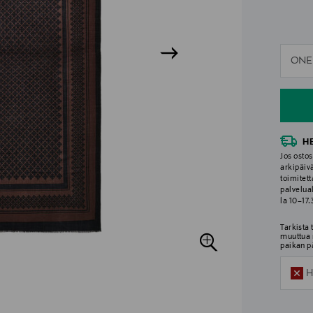
n
ONE
n
H
Jos ostos
arkipäiv
toimitett
palvelua
la 10–17
Tarkista
muuttua 
paikan p
H