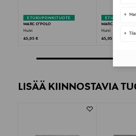
+
Mar
ETUKUPONKITUOTE
ETUKUPONKI
MARC O'POLO
MARC O'POLO
Huivi
Huivi
+
Til
Original Price
Original Price
45,95 €
45,95 €
LISÄÄ KIINNOSTAVIA TU