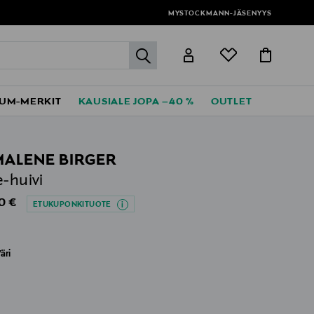
MYSTOCKMANN-JÄSENYYS
label.header.go
UM-MERKIT
KAUSIALE JOPA –40 %
OUTLET
MALENE BIRGER
e-huivi
al Price
0 €
ETUKUPONKITUOTE
äri