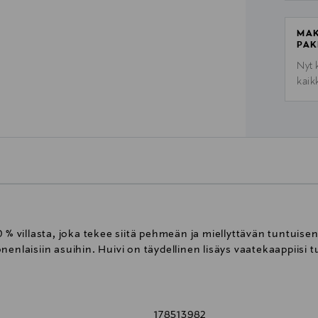
MAK
PAK
Nyt 
kaik
 % villasta, joka tekee siitä pehmeän ja miellyttävän tuntuisen
nenlaisiin asuihin. Huivi on täydellinen lisäys vaatekaappiis
178513982