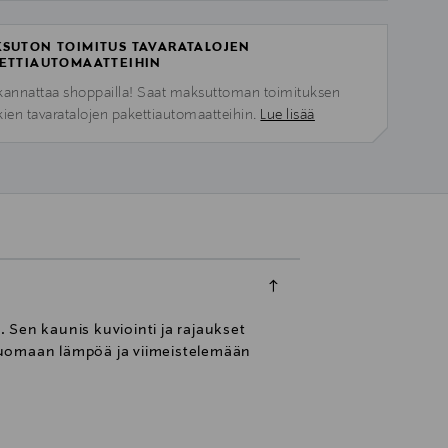
SUTON TOIMITUS TAVARATALOJEN
ETTIAUTOMAATTEIHIN
kannattaa shoppailla! Saat maksuttoman toimituksen
kien tavaratalojen pakettiautomaatteihin.
Lue lisää
. Sen kaunis kuviointi ja rajaukset
i tuomaan lämpöä ja viimeistelemään