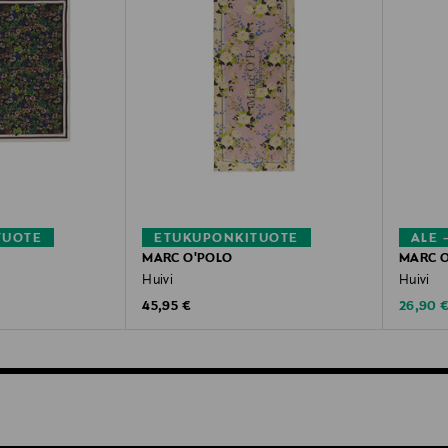
TUOTE
ETUKUPONKITUOTE
ALE 
MARC O'POLO
MARC 
Huivi
Huivi
Original Price
Discoun
45,95 €
26,90 