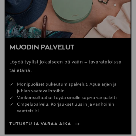
MUODIN PALVELUT
Löydä tyylisi jokaiseen päivään – tavarataloissa
tai etänä.
Monipuoliset pukeutumispalvelut: Apua arjen ja
juhlan vaatevalintoihin
Värikonsultaatio: Löydä sinulle sopiva väripaletti
Ompelupalvelu: Korjaukset uusiin ja vanhoihin
vaatteisiisi
TUTUSTU JA VARAA AIKA