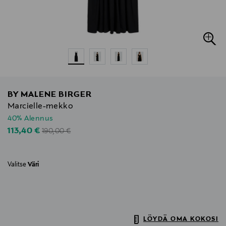
BY MALENE BIRGER
Marcielle-mekko
40% Alennus
Original Price
Discounted Price
113,40 €
190,00 €
Valitse
Väri
LÖYDÄ OMA KOKOSI