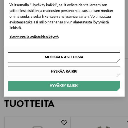
Portugali
Valitsemalla “Hyväksy kaikki”, sallit evästeiden tallentamisen
laitteellesi sisällön ja mainosten personointia, sosiaalisen median
Valmistajan tuotenumero
ominaisuuksia sekä liikenteen analysointia varten. Voit muuttaa
evästeasetuksiasi milloin tahansa sivun alareunasta löytyvästä
104245
linkistä.
ALE –42%
ALE –41%
Tietoturva ja evästeiden käyttö
Valmistaja
MARELLA
SAIL RACING
MltFalesia-bleiseri
Hydra Cargo -shortsit
By Malene Birger A/S
Discounted Price
Discounted Price
Original Price
Original Price
167,40 €
70,80 €
290,00 €
120,00 €
MUOKKAA ASETUKSIA
Valmistajan osoite
HYLKÄÄ KAIKKI
Malene Birger, Kongens Gade 77,1264 Copenhagen K,
Denmark
HYVÄKSY KAIKKI
LISÄÄ KIINNOSTAVIA
Digitaalinen osoite
TUOTTEITA
customercare@bymalenebirger.com
Avainsanat
By Malene Birger, mekko, puuvillamekko, hihaton