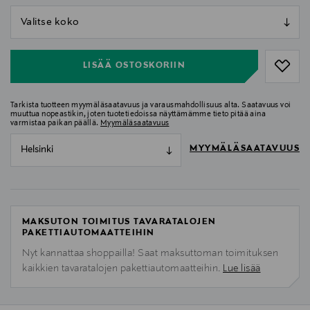
null
null
LISÄÄ OSTOSKORIIN
Tarkista tuotteen myymäläsaatavuus ja varausmahdollisuus alta. Saatavuus voi
muuttua nopeastikin, joten tuotetiedoissa näyttämämme tieto pitää aina
varmistaa paikan päällä.
Myymäläsaatavuus
MYYMÄLÄSAATAVUUS
Helsinki
MAKSUTON TOIMITUS TAVARATALOJEN
PAKETTIAUTOMAATTEIHIN
Nyt kannattaa shoppailla! Saat maksuttoman toimituksen
kaikkien tavaratalojen pakettiautomaatteihin.
Lue lisää