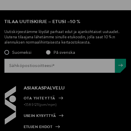
TILAA UUTISKIRJE
–
ETUSI
–
10 %
Uutiskirjeestämme löydät parhaat edut ja ajankohtaiset uutuudet.
Uutena tilaajana lähetämme sinulle etukoodin, jolla saat 10 %:n
alennuksen normaalihintaisesta kertaostoksesta.
Suomeksi
På svenska
ASIAKASPALVELU
OTA YHTEYTTÄ
+358 9 1211(pvm/mpm)
USEIN KYSYTTYÄ
ETUJEN EHDOT