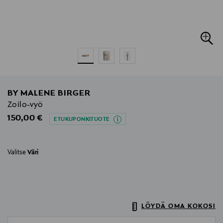
BY MALENE BIRGER
Zoilo-vyö
Original Price
150,00 €
ETUKUPONKITUOTE
Valitse
Väri
LÖYDÄ OMA KOKOSI