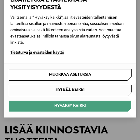
100 % nahka
YKSITYISYYDESTÄ
Valitsemalla “Hyväksy kaikki”, sallit evästeiden tallentamisen
Hoito-ohjeet
laitteellesi sisällön ja mainosten personointia, sosiaalisen median
ominaisuuksia sekä liikenteen analysointia varten. Voit muuttaa
Puhdista kostealla liinalla. Vältä suoraa auringonvaloa
evästeasetuksiasi milloin tahansa sivun alareunasta löytyvästä
ja kosteutta. Käsittele tarvittaessa
linkistä.
nahanhoitoaineella.
Tietoturva ja evästeiden käyttö
Väri
ETUKUPONKITUOTE
ETUKUPONKITUOTE
1Y4 OLD BEIGE
BY MALENE BIRGER
TOMMY HILFIGER
MUOKKAA ASETUKSIA
Ouma-vyö
Sculpt Woven -vyö
Koko
Original Price
Original Price
110,00 €
59,90 €
HYLKÄÄ KAIKKI
ONE
HYVÄKSY KAIKKI
Valmistusmaa
Italia
LISÄÄ KIINNOSTAVIA
Valmistajan tuotenumero