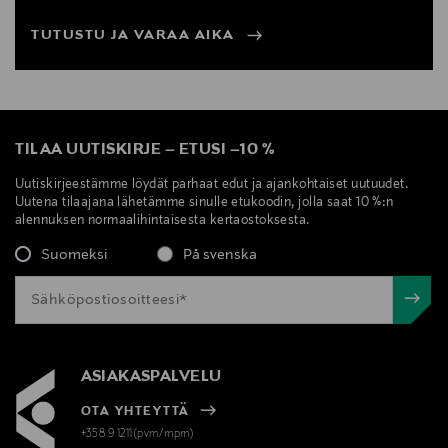
TUTUSTU JA VARAA AIKA
TILAA UUTISKIRJE
–
ETUSI
–
10 %
Uutiskirjeestämme löydät parhaat edut ja ajankohtaiset uutuudet.
Uutena tilaajana lähetämme sinulle etukoodin, jolla saat 10 %:n
alennuksen normaalihintaisesta kertaostoksesta.
Suomeksi
På svenska
ASIAKASPALVELU
OTA YHTEYTTÄ
+358 9 1211(pvm/mpm)