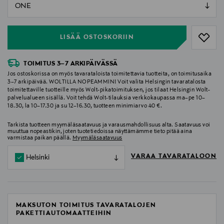
null
null
LISÄÄ OSTOSKORIIN
TOIMITUS 3–7 ARKIPÄIVÄSSÄ
Jos ostoskorissa on myös tavarataloista toimitettavia tuotteita, on toimitusaika
3–7 arkipäivää. WOLTILLA NOPEAMMIN! Voit valita Helsingin tavaratalosta
toimitettaville tuotteille myös Wolt-pikatoimituksen, jos tilaat Helsingin Wolt-
palvelualueen sisällä. Voit tehdä Wolt-tilauksia verkkokaupassa ma–pe 10–
18.30, la 10–17.30 ja su 12–16.30, tuotteen minimiarvo 40 €.
Tarkista tuotteen myymäläsaatavuus ja varausmahdollisuus alta. Saatavuus voi
muuttua nopeastikin, joten tuotetiedoissa näyttämämme tieto pitää aina
varmistaa paikan päällä.
Myymäläsaatavuus
VARAA TAVARATALOON
Helsinki
MAKSUTON TOIMITUS TAVARATALOJEN
PAKETTIAUTOMAATTEIHIN