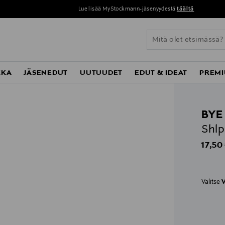
Lue lisää MyStockmann-jäsenyydestä
täältä
KKA
JÄSENEDUT
UUTUUDET
EDUT & IDEAT
PREMI
BYE
Shlp
Origin
17,50
Valitse
V