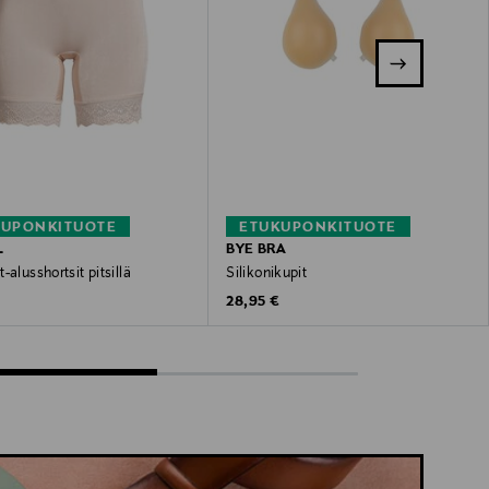
KUPONKITUOTE
ETUKUPONKITUOTE
L
BYE BRA
-alusshortsit pitsillä
Silikonikupit
 Price
Original Price
€
28,95 €