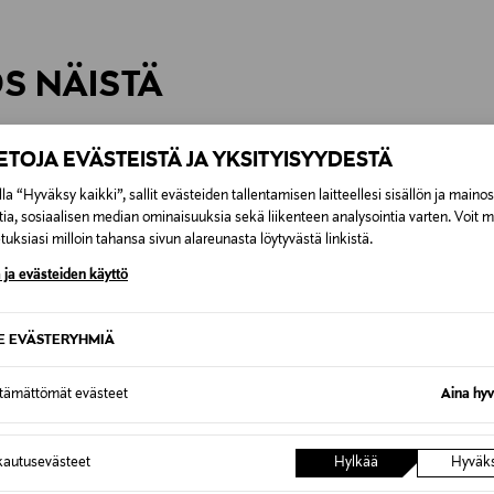
inen tilaukseesi. Voit palauttaa tilaamasi tuotteen 30 vuorokauden ku
0,00 € – 4,90 €
rvitse ilmoittaa palautuksesta etukäteen.
ÖS NÄISTÄ
7,90 €–50,00 € kuljetusyhtiöstä ja 
Alk. 6,90 €, kun toimitus on saatavi
IETOJA EVÄSTEISTÄ JA YKSITYISYYDESTÄ
la “Hyväksy kaikki”, sallit evästeiden tallentamisen laitteellesi sisällön ja maino
tia, sosiaalisen median ominaisuuksia sekä liikenteen analysointia varten. Voit 
uksiasi milloin tahansa sivun alareunasta löytyvästä linkistä.
 ja evästeiden käyttö
SE EVÄSTERYHMIÄ
ttämättömät evästeet
Aina hyv
autusevästeet
Hylkää
Hyväk