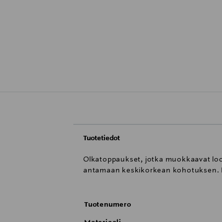
Tuotetiedot
Olkatoppaukset, jotka muokkaavat look
antamaan keskikorkean kohotuksen. M
Tuotenumero