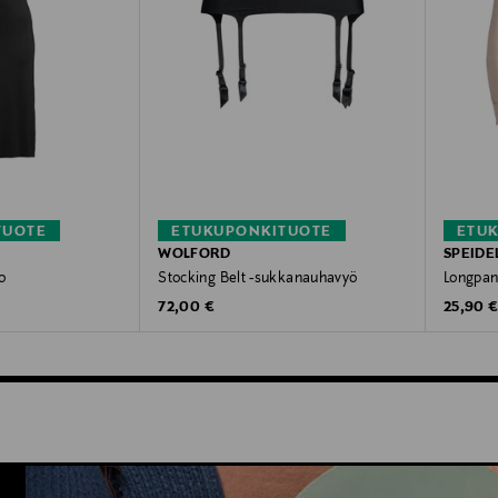
TUOTE
ETUKUPONKITUOTE
ETU
WOLFORD
SPEIDE
o
Stocking Belt -sukkanauhavyö
Longpant
Original Price
Original
72,00 €
25,90 