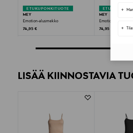
ETUKUPONKITUOTE
ETUKUPONKI
+
Mar
MEY
MEY
Emotion-alusmekko
Emotion-alusmekk
+
Til
Original Price
Original Price
74,95 €
74,95 €
LISÄÄ KIINNOSTAVIA TU