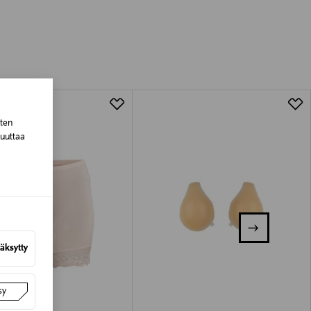
luessa tuotteen vastaanottamisesta.
tuotteen koosta riippuen
lla valittuun osoitteeseen.
sten
muuttaa
äksytty
sy