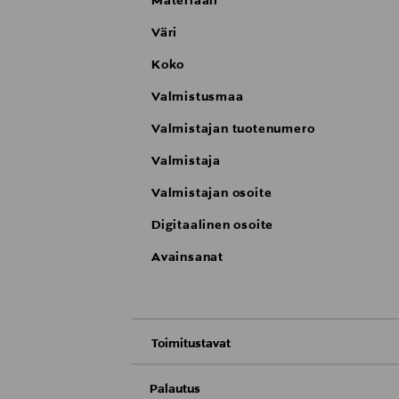
Materiaali
Väri
Koko
Valmistusmaa
Valmistajan tuotenumero
Valmistaja
Valmistajan osoite
Digitaalinen osoite
Avainsanat
Toimitustavat
Nouto tavaratalosta
Palautus