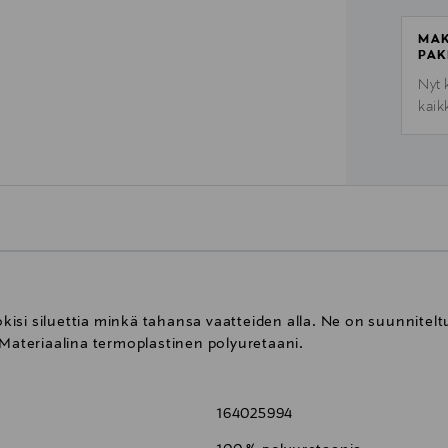
MAK
PAK
Nyt 
kaik
isi siluettia minkä tahansa vaatteiden alla. Ne on suunnitelt
ateriaalina termoplastinen polyuretaani.
164025994