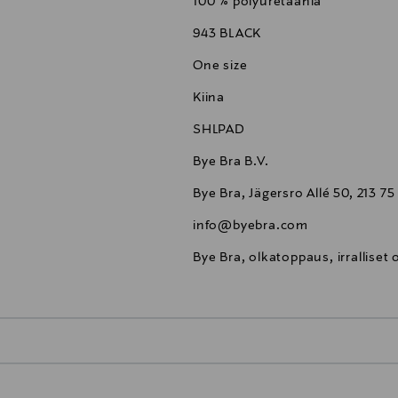
100 % polyuretaania
943 BLACK
One size
Kiina
SHLPAD
Bye Bra B.V.
Bye Bra, Jägersro Allé 50, 213 
info@byebra.com
Bye Bra, olkatoppaus, irralliset
0,00 €