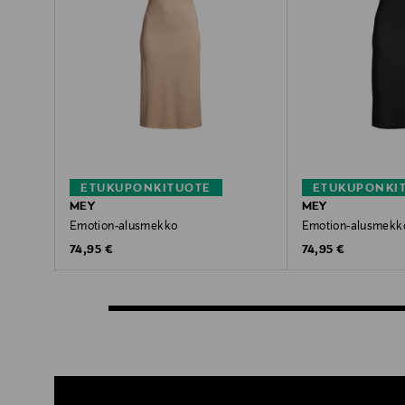
ETUKUPONKITUOTE
ETUKUPONKI
MEY
MEY
Emotion-alusmekko
Emotion-alusmekk
Original Price
Original Price
74,95 €
74,95 €