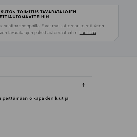
SUTON TOIMITUS TAVARATALOJEN
ETTIAUTOMAATTEIHIN
kannattaa shoppailla! Saat maksuttoman toimituksen
kien tavaratalojen pakettiautomaatteihin.
Lue lisää
u peittämään olkapäiden luut ja