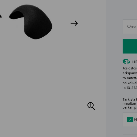
n
One 
n
H
Jos ostos
arkipäiv
toimitett
palvelua
la 10–17
Tarkista
muuttua 
paikan p
H