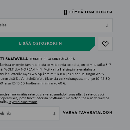
LÖYDÄ OMA KOKOSI
ull
size
ull
LISÄÄ OSTOSKORIIN
ETI SAATAVILLA
TOIMITUS 1-4 ARKIPÄIVÄSSÄ
korissa on myös tavarataloista toimitettavia tuotteita, on toimitusaika 3–7
ää. WOLTILLA NOPEAMMIN! Voit valita Helsingin tavaratalosta
aville tuotteille myös Wolt-pikatoimituksen, jos tilaat Helsingin Wolt-
lueen sisällä. Voit tehdä Wolt-tilauksia verkkokaupassa ma–pe 10–18.30,
.30 ja su 12–16.30, tuotteen minimiarvo 40 €.
 tuotteen myymäläsaatavuus ja varausmahdollisuus alta. Saatavuus voi
nopeastikin, joten tuotetiedoissa näyttämämme tieto pitää aina varmistaa
äällä.
Myymäläsaatavuus
VARAA TAVARATALOON
elsinki