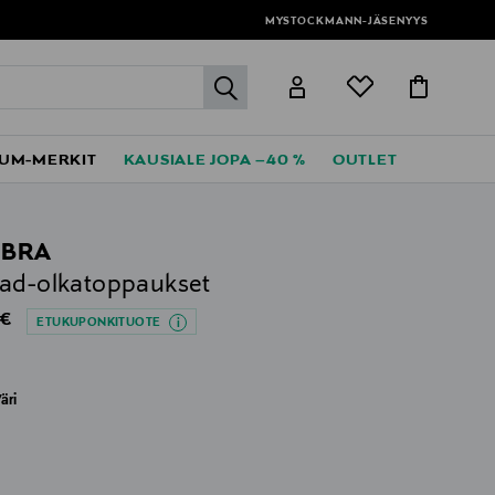
MYSTOCKMANN-JÄSENYYS
label.header.go
UM-MERKIT
KAUSIALE JOPA –40 %
OUTLET
 BRA
ad-olkatoppaukset
al Price
 €
ETUKUPONKITUOTE
äri