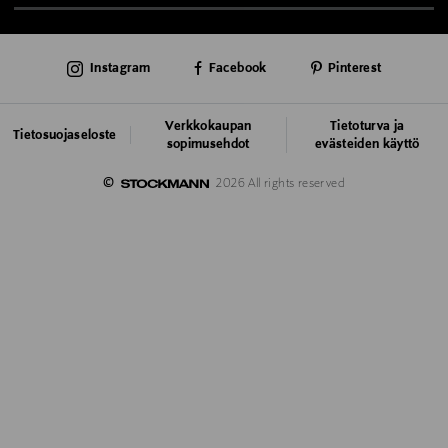
TUKI & INFO
Instagram
Facebook
Pinterest
AJANKOHTAISTA
PALVELUT
Verkkokaupan
Tietoturva ja
Tietosuojaseloste
sopimusehdot
evästeiden käyttö
VASTUULLISUUS
©
2026 All rights reserved
MYSTOCKMANN
YRITYSMYYNTI
LISÄTIEDOT
VISIT STOCKMANN
LINDEX GROUP
KUMPPANEILLE