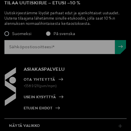
TILAA UUTISKIRJE
–
ETUSI
–
10 %
Uutiskirjeestämme löydät parhaat edut ja ajankohtaiset uutuudet.
Uutena tilaajana lähetämme sinulle etukoodin, jolla saat 10 %:n
alennuksen normaalihintaisesta kertaostoksesta.
Suomeksi
På svenska
ASIAKASPALVELU
OTA YHTEYTTÄ
+358 9 1211(pvm/mpm)
USEIN KYSYTTYÄ
ETUJEN EHDOT
NÄYTÄ VALIKKO