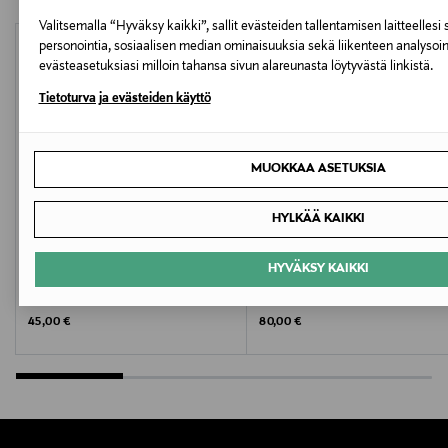
810006
Valitsemalla “Hyväksy kaikki”, sallit evästeiden tallentamisen laitteellesi 
personointia, sosiaalisen median ominaisuuksia sekä liikenteen analysoin
Valmistaja
evästeasetuksiasi milloin tahansa sivun alareunasta löytyvästä linkistä.
BYREDO France SAS
Tietoturva ja evästeiden käyttö
Valmistajan osoite
MUOKKAA ASETUKSIA
35 Rue des Renaudes, 75017 Paris, France
HYLKÄÄ KAIKKI
Digitaalinen osoite
customerservice@byredo.com
HYVÄKSY KAIKKI
BYREDO
CHANEL
Suede Hand Cream -käsivoide, 50 ml
N°5 The Body Lotion
Avainsanat
Original Price
Original Price
45,00 €
80,00 €
tuoksuöljy, la Tulipe, roll on tuoksu, BYREDO