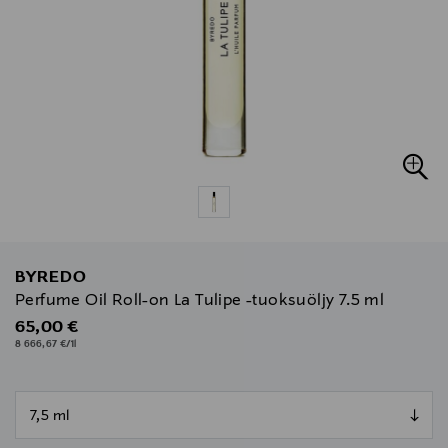
BYREDO
Perfume Oil Roll-on La Tulipe -tuoksuöljy 7.5 ml
Original Price
65,00 €
8 666,67 €/1l
null
null