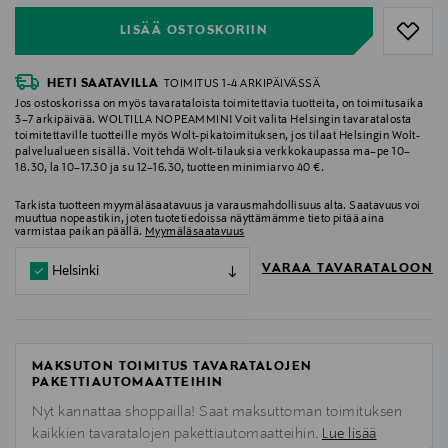
LISÄÄ OSTOSKORIIN
HETI SAATAVILLA
TOIMITUS 1-4 ARKIPÄIVÄSSÄ
Jos ostoskorissa on myös tavarataloista toimitettavia tuotteita, on toimitusaika
3–7 arkipäivää. WOLTILLA NOPEAMMIN! Voit valita Helsingin tavaratalosta
toimitettaville tuotteille myös Wolt-pikatoimituksen, jos tilaat Helsingin Wolt-
palvelualueen sisällä. Voit tehdä Wolt-tilauksia verkkokaupassa ma–pe 10–
18.30, la 10–17.30 ja su 12–16.30, tuotteen minimiarvo 40 €.
Tarkista tuotteen myymäläsaatavuus ja varausmahdollisuus alta. Saatavuus voi
muuttua nopeastikin, joten tuotetiedoissa näyttämämme tieto pitää aina
varmistaa paikan päällä.
Myymäläsaatavuus
VARAA TAVARATALOON
Helsinki
MAKSUTON TOIMITUS TAVARATALOJEN
PAKETTIAUTOMAATTEIHIN
Nyt kannattaa shoppailla! Saat maksuttoman toimituksen
kaikkien tavaratalojen pakettiautomaatteihin.
Lue lisää