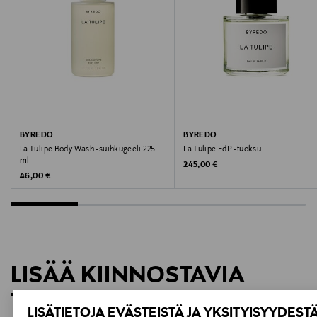
Sydäntuoksu: tulppaani
Ihotyyppi
Juurituoksu: vaalea puu, vetiver
Kaikki ihotyypit
Tuoksutyyppi
Eau de Parfum
Tyyppi
BYREDO
BYREDO
La Tulipe Body Wash -suihkugeeli 225
La Tulipe EdP -tuoksu
Tuoksuöljy
ml
Original Price
245,00 €
Original Price
46,00 €
Väri
NOCOL
Koko
LISÄÄ KIINNOSTAVIA
7,5 ml
TUOTTEITA
Valmistajan tuotenumero
LISÄTIETOJA EVÄSTEISTÄ JA YKSITYISYYDEST