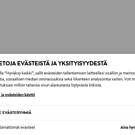
IETOJA EVÄSTEISTÄ JA YKSITYISYYDESTÄ
la “Hyväksy kaikki”, sallit evästeiden tallentamisen laitteellesi sisällön ja maino
tia, sosiaalisen median ominaisuuksia sekä liikenteen analysointia varten. Voit 
uksiasi milloin tahansa sivun alareunasta löytyvästä linkistä.
 ja evästeiden käyttö
SE EVÄSTERYHMIÄ
ttämättömät evästeet
Aina hyv