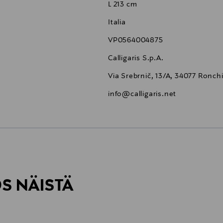
L 213 cm
Italia
VP0564004875
Calligaris S.p.A.
Via Srebrnič, 13/A, 34077 Ronchi 
info@calligaris.net
6,90 €
ÖS NÄISTÄ
6,90 €