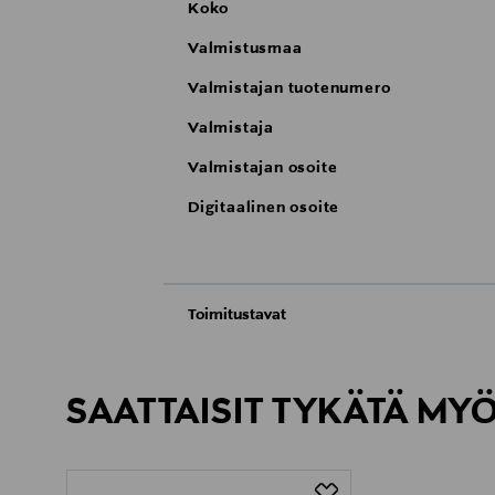
Koko
Valmistusmaa
Valmistajan tuotenumero
Valmistaja
Valmistajan osoite
Digitaalinen osoite
Toimitustavat
Automaatti tai noutopiste
Toimitusaika 6-8 viikkoa
SAATTAISIT TYKÄTÄ MY
Kotiinkuljetus
Toimitusaika 6-8 viikkoa