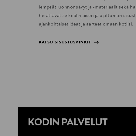
lempeät luonnonsävyt ja -materiaalit sekä har
herättävät selkeälinjaisen ja ajattoman sisu
ajankohtaiset ideat ja aarteet omaan kotiisi.
KATSO SISUSTUSVINKIT
KATSO SISUSTUSVINKIT
KODIN PALVELUT