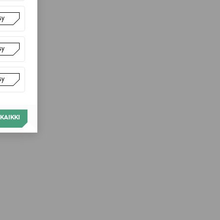
sy
sy
sy
KAIKKI