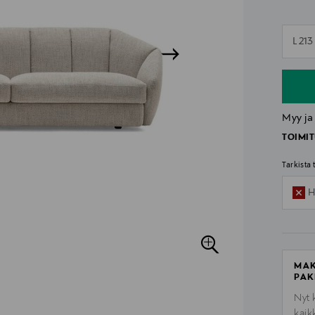
n
L 21
n
Myy ja
TOIMIT
Tarkista
H
MAK
PAK
Nyt 
kaik