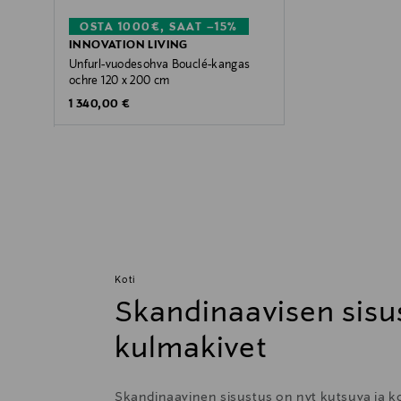
OSTA 1000€, SAAT –15%
INNOVATION LIVING
Unfurl-vuodesohva Bouclé-kangas
ochre 120 x 200 cm
Original Price
1 340,00 €
Koti
Skandinaavisen sisu
kulmakivet
Skandinaavinen sisustus on nyt kutsuva ja 