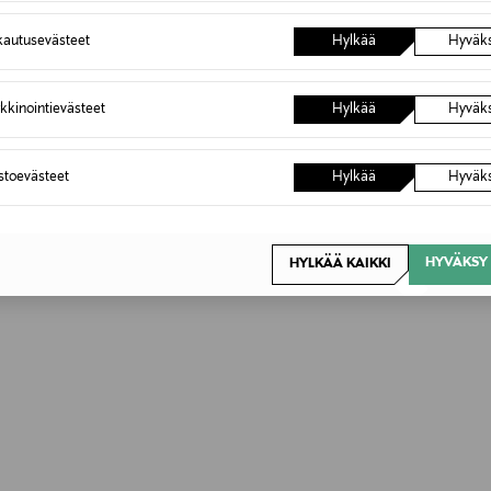
autusevästeet
Hylkää
Hyväk
OTTEITA
kkinointievästeet
Hylkää
Hyväk
astoevästeet
Hylkää
Hyväk
HYVÄKSY 
HYLKÄÄ KAIKKI