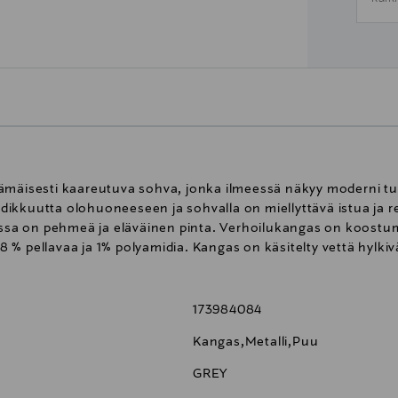
 pesämäisesti kaareutuva sohva, jonka ilmeessä näkyy moderni t
ikkuutta olohuoneeseen ja sohvalla on miellyttävä istua ja 
jossa on pehmeä ja eläväinen pinta. Verhoilukangas on koostum
, 8 % pellavaa ja 1% polyamidia. Kangas on käsitelty vettä hylki
173984084
Kangas,Metalli,Puu
GREY