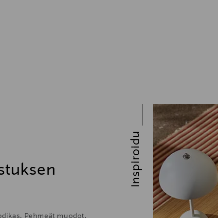
Inspiroidu
stuksen
kodikas. Pehmeät muodot,