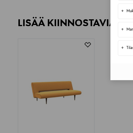
+
Muk
LISÄÄ KIINNOSTAVIA TU
+
Mar
+
Til