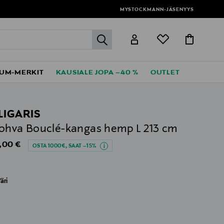
MYSTOCKMANN-JÄSENYYS
label.header.go
UM-MERKIT
KAUSIALE JOPA –40 %
OUTLET
LIGARIS
-sohva Bouclé-kangas hemp L 213 cm
al Price
,00 €
OSTA 1000€, SAAT –15%
äri