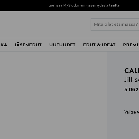
Lue lisää MyStockmann-jäsenyydestä
täältä
KKA
JÄSENEDUT
UUTUUDET
EDUT & IDEAT
PREMI
CAL
Jill
Origin
5 062
Valitse
V