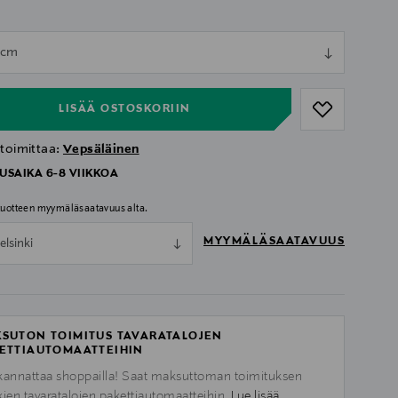
ull
3 cm
ull
LISÄÄ OSTOSKORIIN
 toimittaa:
Vepsäläinen
USAIKA 6-8 VIIKKOA
 tuotteen myymäläsaatavuus alta.
MYYMÄLÄSAATAVUUS
elsinki
SUTON TOIMITUS TAVARATALOJEN
ETTIAUTOMAATTEIHIN
kannattaa shoppailla! Saat maksuttoman toimituksen
kien tavaratalojen pakettiautomaatteihin.
Lue lisää