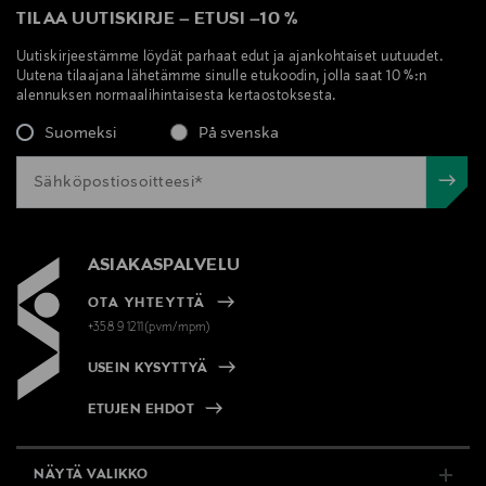
TILAA UUTISKIRJE
–
ETUSI
–
10 %
Uutiskirjeestämme löydät parhaat edut ja ajankohtaiset uutuudet.
Uutena tilaajana lähetämme sinulle etukoodin, jolla saat 10 %:n
alennuksen normaalihintaisesta kertaostoksesta.
Suomeksi
På svenska
ASIAKASPALVELU
OTA YHTEYTTÄ
+358 9 1211(pvm/mpm)
USEIN KYSYTTYÄ
ETUJEN EHDOT
NÄYTÄ VALIKKO