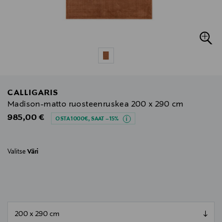
CALLIGARIS
Madison-matto ruosteenruskea 200 x 290 cm
Original Price
985,00 €
OSTA 1000€, SAAT –15%
Valitse
Väri
null
null