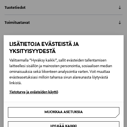
Tuotetiedot
Calligarisin Madison-matto on pelkistetty ja
Toimitustavat
minimalistinen nukkamatto, joka tuo pehmeyttä ja
harmoniaa sisustukseen. Madison-mattoon on
Automaatti tai noutopiste
käytetty kierrätettyä materiaalia, joten se on kestävä
Toimitusaika 4-6 viikkoa
mattovalinta. Matossa on 85% kierrätettyä polyesteriä
LISÄTIETOJA EVÄSTEISTÄ JA
6,90 €
ja 15% polyesteriä. Hoida mattoa imuroimalla se
Inspiroidu
YKSITYISYYDESTÄ
hellävaraisesti ilman imurin suuttimen harjaksia ja
LUE KOKO TUOTEKUVAUS
Kotiinkuljetus
Valitsemalla “Hyväksy kaikki”, sallit evästeiden tallentamisen
tuuleta tarvittaessa. Suositellaan pesulapesua.
Toimitusaika 4-6 viikkoa
laitteellesi sisällön ja mainosten personointia, sosiaalisen median
Tuotenumero
6,90 €
ominaisuuksia sekä liikenteen analysointia varten. Voit muuttaa
173872121
evästeasetuksiasi milloin tahansa sivun alareunasta löytyvästä
linkistä.
Materiaali
Tietoturva ja evästeiden käyttö
KierrÃ¤tysmateriaali
MUOKKAA ASETUKSIA
Väri
ORANGE
HYLKÄÄ KAIKKI