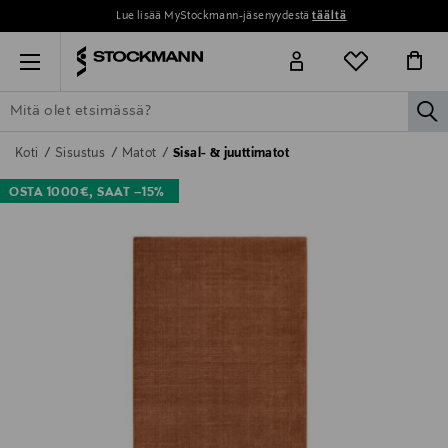
Lue lisää MyStockmann-jäsenyydestä
täältä
Menu
la
ETSI KAIKKI
NAISET
MIEHET
LAPSET
KOTI
KOSMETIIK
Koti
Sisustus
Matot
Sisal- & juuttimatot
OSTA 1000€, SAAT –15%