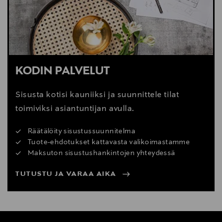
Digitaalinen osoite
info@calligaris.net
KODIN PALVELUT
Sisusta kotisi kauniiksi ja suunnittele tilat
toimiviksi asiantuntijan avulla.
Räätälöity sisustussuunnitelma
Tuote-ehdotukset kattavasta valikoimastamme
Maksuton sisustushankintojen yhteydessä
TUTUSTU JA VARAA AIKA