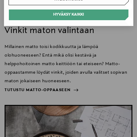
Koko
HYVÄKSY KAIKKI
Koti
200 x 290 cm
Vinkit maton valintaan
Valmistusmaa
Millainen matto toisi kodikkuutta ja lämpöä
Italia
olohuoneeseen? Entä mikä olisi kestävä ja
Valmistajan tuotenumero
helppohoitoinen matto keittiöön tai eteiseen? Matto-
VP0564004367
oppaastamme löydät vinkit, joiden avulla valitset sopivan
maton jokaiseen huoneeseen.
Valmistaja
TUTUSTU MATTO-OPPAASEEN
Calligaris S.p.A.
NÄYTÄ VÄHEMMÄN
TUTUSTU MATTO-OPPAASEEN
Valmistajan osoite
Via Srebrnič, 13/A, 34077 Ronchi dei Legionari (GO),
Italy