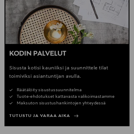
Digitaalinen osoite
info@calligaris.net
KODIN PALVELUT
Sisusta kotisi kauniiksi ja suunnittele tilat
toimiviksi asiantuntijan avulla.
Räätälöity sisustussuunnitelma
Tuote-ehdotukset kattavasta valikoimastamme
Maksuton sisustushankintojen yhteydessä
TUTUSTU JA VARAA AIKA