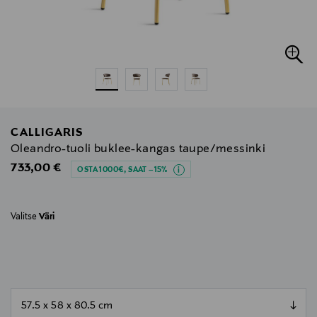
CALLIGARIS
Oleandro-tuoli buklee-kangas taupe/messinki
Original Price
733,00 €
OSTA 1000€, SAAT –15%
Valitse
Väri
null
null