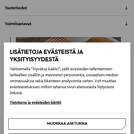
Tuotetiedot
Calligarisin Oleandro-tuolin kaareva selkänoja on
Toimitustavat
pehmustettu, samoin istuinosa. Italialaista designia
olevan tuolin muotoilu on kaunis katsella ja mukava
Automaatti tai noutopiste
istua.Tyylikäs Oleandro-tuoli löytää paikkansa
Toimitusaika 4-6 viikkoa
ruokailutilasta ruokapöydäntuolina tai työhuoneesta
6,90 €
LISÄTIETOJA EVÄSTEISTÄ JA
työtuolina. Tuolissa on vaaleanruskea ja
Inspiroidu
eläväpintainen bukleekangasverhoilu, joka on
YKSITYISYYDESTÄ
LUE KOKO TUOTEKUVAUS
Kotiinkuljetus
käsitelty vettähylkiväksi. Messinginväriset metallijalat.
Toimitusaika 4-6 viikkoa
Valitsemalla “Hyväksy kaikki”, sallit evästeiden tallentamisen
Istuinkorkeus 47 cm.
Tuotenumero
6,90 €
laitteellesi sisällön ja mainosten personointia, sosiaalisen median
ominaisuuksia sekä liikenteen analysointia varten. Voit muuttaa
174003005
evästeasetuksiasi milloin tahansa sivun alareunasta löytyvästä
linkistä.
Materiaali
Tietoturva ja evästeiden käyttö
Metalli
Väri
MUOKKAA ASETUKSIA
BEIGE