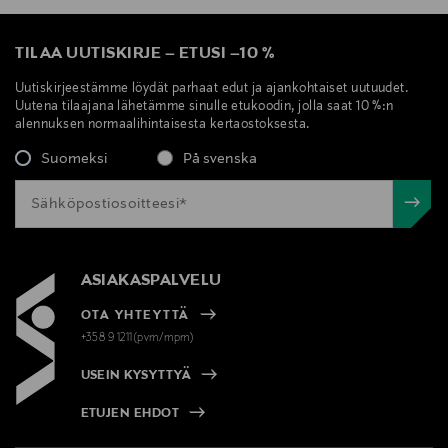
TILAA UUTISKIRJE
–
ETUSI
–
10 %
Uutiskirjeestämme löydät parhaat edut ja ajankohtaiset uutuudet.
Uutena tilaajana lähetämme sinulle etukoodin, jolla saat 10 %:n
alennuksen normaalihintaisesta kertaostoksesta.
Suomeksi
På svenska
ASIAKASPALVELU
OTA YHTEYTTÄ
+358 9 1211(pvm/mpm)
USEIN KYSYTTYÄ
ETUJEN EHDOT