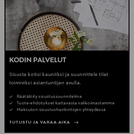
Digitaalinen osoite
info@calligaris.net
KODIN PALVELUT
Sisusta kotisi kauniiksi ja suunnittele tilat
toimiviksi asiantuntijan avulla.
Räätälöity sisustussuunnitelma
Tuote-ehdotukset kattavasta valikoimastamme
Maksuton sisustushankintojen yhteydessä
TUTUSTU JA VARAA AIKA