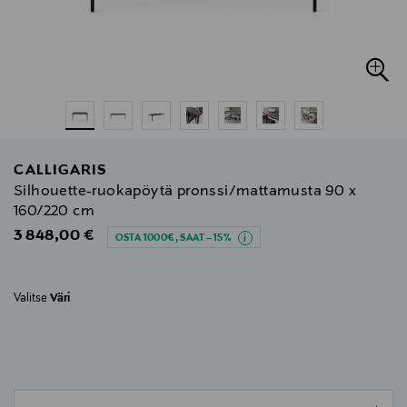
CALLIGARIS
Silhouette-ruokapöytä pronssi/mattamusta 90 x
160/220 cm
Original Price
3 848,00 €
OSTA 1000€, SAAT –15%
Valitse
Väri
null