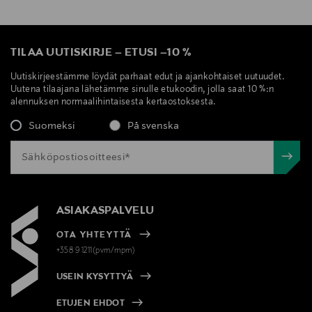
TILAA UUTISKIRJE
–
ETUSI
–
10 %
Uutiskirjeestämme löydät parhaat edut ja ajankohtaiset uutuudet.
Uutena tilaajana lähetämme sinulle etukoodin, jolla saat 10 %:n
alennuksen normaalihintaisesta kertaostoksesta.
Suomeksi
På svenska
ASIAKASPALVELU
OTA YHTEYTTÄ
+358 9 1211(pvm/mpm)
USEIN KYSYTTYÄ
ETUJEN EHDOT