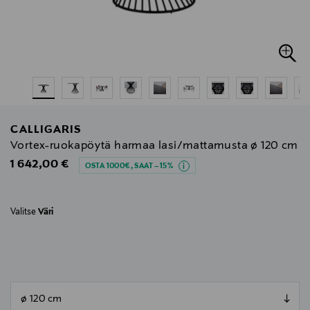
CALLIGARIS
Vortex-ruokapöytä harmaa lasi/mattamusta ø 120 cm
Original Price
1 642,00 €
OSTA 1000€, SAAT –15%
Valitse
Väri
null
null