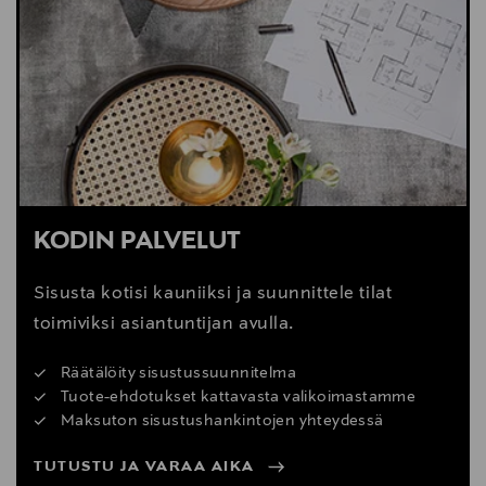
Italy
Digitaalinen osoite
info@calligaris.net
KODIN PALVELUT
Sisusta kotisi kauniiksi ja suunnittele tilat
toimiviksi asiantuntijan avulla.
Räätälöity sisustussuunnitelma
Tuote-ehdotukset kattavasta valikoimastamme
Maksuton sisustushankintojen yhteydessä
TUTUSTU JA VARAA AIKA