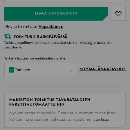
LISÄÄ OSTOSKORIIN
Myy ja toimittaa:
Vepsäläinen
TOIMITUS 2-3 ARKIPÄIVÄSSÄ
Tarkista lopullinen toimitusaika ostoskorista koriin lisättyjen tuotteiden
perusteella.
Tarkista tuotteen myymäläsaatavuus alta.
MYYMÄLÄSAATAVUUS
Tampere
MAKSUTON TOIMITUS TAVARATALOJEN
PAKETTIAUTOMAATTEIHIN
Nyt kannattaa shoppailla! Saat maksuttoman toimituksen
kaikkien tavaratalojen pakettiautomaatteihin.
Lue lisää