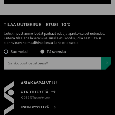
TILAA UUTISKIRJE
–
ETUSI
–
10 %
Uutiskirjeestämme löydät parhaat edut ja ajankohtaiset uutuudet.
Uutena tilaajana lähetämme sinulle etukoodin, jolla saat 10 %:n
alennuksen normaalihintaisesta kertaostoksesta.
Suomeksi
På svenska
ASIAKASPALVELU
OTA YHTEYTTÄ
+358 9 1211(pvm/mpm)
USEIN KYSYTTYÄ