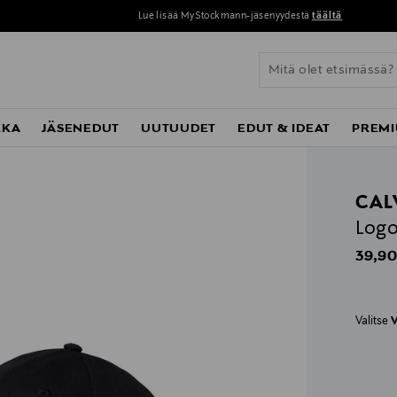
Lue lisää MyStockmann-jäsenyydestä
täältä
KKA
JÄSENEDUT
UUTUUDET
EDUT & IDEAT
PREMI
CAL
Logo
Origin
39,90
Valitse
V