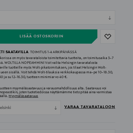
ull
ull
LISÄÄ OSTOSKORIIN
ETI SAATAVILLA
TOIMITUS 1-4 ARKIPÄIVÄSSÄ
korissa on myös tavarataloista toimitettavia tuotteita, on toimitusaika 3–7
ää. WOLTILLA NOPEAMMIN! Voit valita Helsingin tavaratalosta
aville tuotteille myös Wolt-pikatoimituksen, jos tilaat Helsingin Wolt-
lueen sisällä. Voit tehdä Wolt-tilauksia verkkokaupassa ma–pe 10–18.30,
.30 ja su 12–16.30, tuotteen minimiarvo 40 €.
 tuotteen myymäläsaatavuus ja varausmahdollisuus alta. Saatavuus voi
nopeastikin, joten tuotetiedoissa näyttämämme tieto pitää aina varmistaa
äällä.
Myymäläsaatavuus
VARAA TAVARATALOON
elsinki