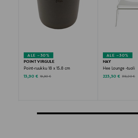
ALE –30%
ALE –30%
POINT VIRGULE
HAY
Point-ruukku 18 x 15.8 cm
Hee Lounge -tuoli
Discounted Price
Discounted Price
Original Price
Original Pri
13,90 €
223,30 €
19,90 €
319,00 €