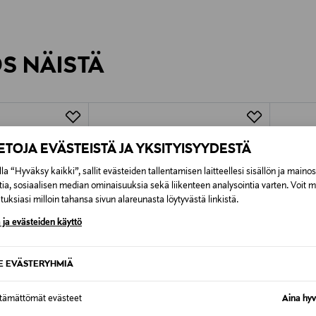
inen tilaukseesi. Voit palauttaa tilaamasi tuotteen 30 vuorokauden ku
0,00 € – 4,90 €
rvitse ilmoittaa palautuksesta etukäteen.
ÖS NÄISTÄ
7,90 €–50,00 € kuljetusyhtiöstä ja 
Alk. 6,90 €, kun toimitus on saatavi
IETOJA EVÄSTEISTÄ JA YKSITYISYYDESTÄ
la “Hyväksy kaikki”, sallit evästeiden tallentamisen laitteellesi sisällön ja maino
tia, sosiaalisen median ominaisuuksia sekä liikenteen analysointia varten. Voit 
uksiasi milloin tahansa sivun alareunasta löytyvästä linkistä.
 ja evästeiden käyttö
SE EVÄSTERYHMIÄ
ttämättömät evästeet
Aina hyv