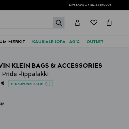
MYSTOCKMANN-JÄSENYYS
label.header.go
UM-MERKIT
KAUSIALE JOPA –40 %
OUTLET
VIN KLEIN BAGS & ACCESSORIES
 Pride -lippalakki
al Price
 €
ETUKUPONKITUOTE
äri