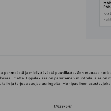
MAK
PAK
Nyt 
kaik
tu pehmeästä ja miellyttävästä puuvillasta. Sen etuosaa kori
oisaa ilmettä. Lippalakissa on perinteinen muotoilu ja se on 
ksiin ja tarjoaa suojaa auringolta. Monipuolinen asuste, joka
178297547