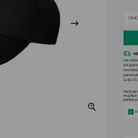
n
ONE
n
H
Jos ostos
arkipäiv
toimitett
palvelua
la 10–17
Tarkista
muuttua 
paikan p
H