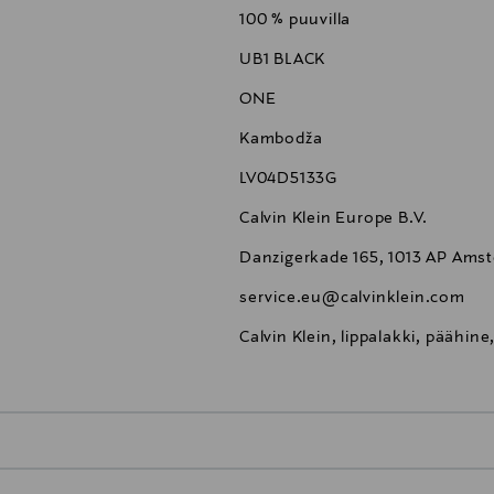
100 % puuvilla
UB1 BLACK
ONE
Kambodža
LV04D5133G
Calvin Klein Europe B.V.
Danzigerkade 165, 1013 AP Ams
service.eu@calvinklein.com
Calvin Klein, lippalakki, päähine,
0,00 €