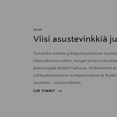
Muoti
Viisi asustevinkkiä j
Tunnetko miehen juhlapukeutumisen tyylisään
tilaisuuksissa solmio, kengät ja muut asustee
pukeutujalla etiketti hallussa. Vinkkiemme avu
juhlapukeutumisen kompastuskivet ja löydät 
asusteet – sukista lähtien.
LUE VINKIT