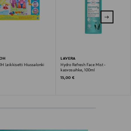
DOH
LAVERA
H Leikkisetti Hiussalonki
Hydro Refresh Face Mist -
kasvosuihke, 100ml
 Price
€
Original Price
15,00 €