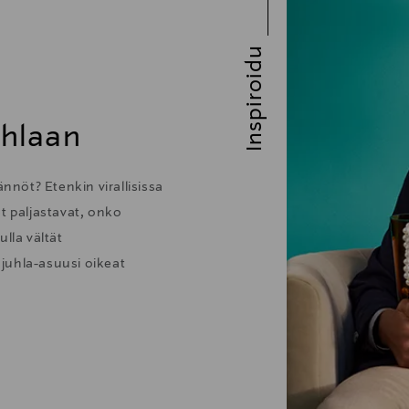
Inspiroidu
uhlaan
nöt? Etenkin virallisissa
t paljastavat, onko
lla vältät
juhla-asuusi oikeat