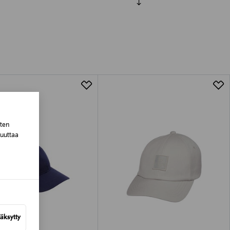
luessa tuotteen vastaanottamisesta.
tuotteen koosta riippuen
lla valittuun osoitteeseen.
sten
muuttaa
äksytty