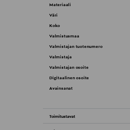
Materiaali
Väri
Koko
Valmistusmaa
Valmistajan tuotenumero
Valmistaja
Valmistajan osoite
Digitaalinen osoite
Avainsanat
Toimitustavat
Nouto tavaratalosta