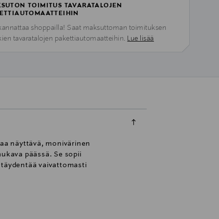
SUTON TOIMITUS TAVARATALOJEN
ETTIAUTOMAATTEIHIN
kannattaa shoppailla! Saat maksuttoman toimituksen
kien tavaratalojen pakettiautomaatteihin.
Lue lisää
staa näyttävä, monivärinen
mukava päässä. Se sopii
 täydentää vaivattomasti