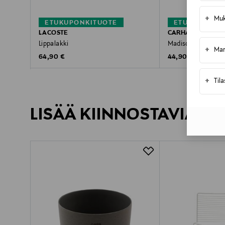
+
Muk
ETUKUPONKITUOTE
ETUKUPONKI
LACOSTE
CARHARTT WIP
Lippalakki
Madison Logo -lipp
+
Mar
Original Price
Original Price
64,90 €
44,90 €
+
Til
LISÄÄ KIINNOSTAVIA TU