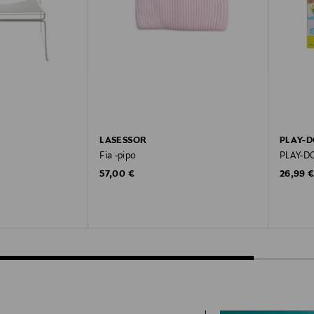
LASESSOR
PLAY-
Fia -pipo
PLAY-DO
Original Price
Original
ce
57,00 €
26,99 