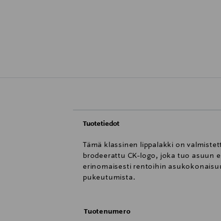
Tuotetiedot
Tämä klassinen lippalakki on valmistet
brodeerattu CK-logo, joka tuo asuun el
erinomaisesti rentoihin asukokonaisuu
pukeutumista.
Tuotenumero