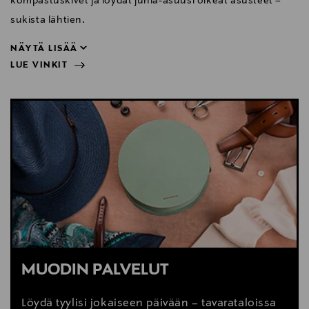
kompastuskivet ja löydät juhla-asuusi oikeat asusteet –
sukista lähtien.
NÄYTÄ LISÄÄ
LUE VINKIT
sukista lähtien.
NÄYTÄ VÄHEMMÄN
LUE VINKIT
MUODIN PALVELUT
Löydä tyylisi jokaiseen päivään – tavarataloissa