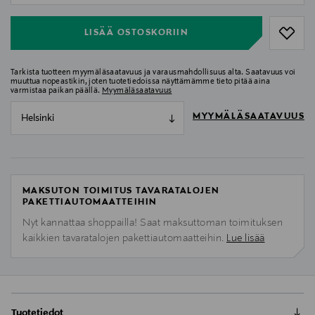
LISÄÄ OSTOSKORIIN
Tarkista tuotteen myymäläsaatavuus ja varausmahdollisuus alta. Saatavuus voi
muuttua nopeastikin, joten tuotetiedoissa näyttämämme tieto pitää aina
varmistaa paikan päällä.
Myymäläsaatavuus
MYYMÄLÄSAATAVUUS
Helsinki
MAKSUTON TOIMITUS TAVARATALOJEN
PAKETTIAUTOMAATTEIHIN
Nyt kannattaa shoppailla! Saat maksuttoman toimituksen
kaikkien tavaratalojen pakettiautomaatteihin.
Lue lisää
Tuotetiedot