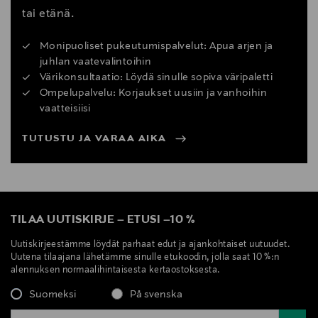
tai etänä.
Monipuoliset pukeutumispalvelut: Apua arjen ja
juhlan vaatevalintoihin
Värikonsultaatio: Löydä sinulle sopiva väripaletti
Ompelupalvelu: Korjaukset uusiin ja vanhoihin
vaatteisiisi
TUTUSTU JA VARAA AIKA
TILAA UUTISKIRJE
–
ETUSI
–
10 %
Uutiskirjeestämme löydät parhaat edut ja ajankohtaiset uutuudet.
Uutena tilaajana lähetämme sinulle etukoodin, jolla saat 10 %:n
alennuksen normaalihintaisesta kertaostoksesta.
Suomeksi
På svenska