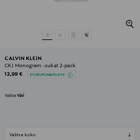
CALVIN KLEIN
CKJ Monogram -sukat 2-pack
Original Price
12,99 €
ETUKUPONKITUOTE
Valitse
Väri
null
null