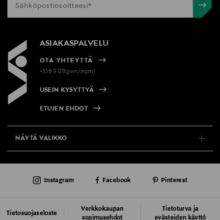
ASIAKASPALVELU
OTA YHTEYTTÄ
+358 9 1211(pvm/mpm)
USEIN KYSYTTYÄ
ETUJEN EHDOT
NÄYTÄ VALIKKO
TUKI & INFO
Instagram
Facebook
Pinterest
AJANKOHTAISTA
PALVELUT
Verkkokaupan
Tietoturva ja
Tietosuojaseloste
sopimusehdot
evästeiden käyttö