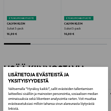
Valmistajan tuotenumero
701228805
ETUKUPONKITUOTE
ETUKUPONKITUOTE
CALVIN KLEIN
CALVIN KLEIN
Valmistaja
Sukat 3-pack
Sukat 3-pack
Original Price
Original Price
16,99 €
16,99 €
Calvin Klein Europe B.V.
Valmistajan osoite
Danzigerkade 165, 1013 AP Amsterdam, Netherlands
LISÄÄ KIINNOSTAVIA
Digitaalinen osoite
LISÄTIETOJA EVÄSTEISTÄ JA
TUOTTEITA
service.eu@calvinklein.com
YKSITYISYYDESTÄ
Avainsanat
Valitsemalla “Hyväksy kaikki”, sallit evästeiden tallentamisen
laitteellesi sisällön ja mainosten personointia, sosiaalisen median
sukat, puuvillasukat, Calvin Klein-sukat, nilkkasukat
ominaisuuksia sekä liikenteen analysointia varten. Voit muuttaa
evästeasetuksiasi milloin tahansa sivun alareunasta löytyvästä
linkistä.