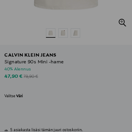
CALVIN KLEIN JEANS
Signature 90s Mini -hame
40% Alennus
Original Price
Discounted Price
47,90 €
79,90 €
Valitse
Väri
5 asiakasta lisäsi tämän juuri ostoskoriin.