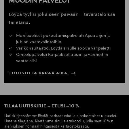
MUODIN PALVELUT
Löydä tyylisi jokaiseen päivään – tavarataloissa
tai etänä.
Monipuoliset pukeutumispalvelut: Apua arjen ja
juhlan vaatevalintoihin
Värikonsultaatio: Löydä sinulle sopiva väripaletti
Ompelupalvelu: Korjaukset uusiin ja vanhoihin
vaatteisiisi
TUTUSTU JA VARAA AIKA
TILAA UUTISKIRJE
–
ETUSI
–
10 %
Uutiskirjeestämme löydät parhaat edut ja ajankohtaiset uutuudet.
Uutena tilaajana lähetämme sinulle etukoodin, jolla saat 10 %:n
alennuksen normaalihintaisesta kertaostoksesta.