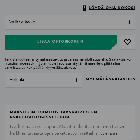
LÖYDÄ OMA KOKOSI
null
null
LISÄÄ OSTOSKORIIN
Tarkista tuotteen myymäläsaatavuus ja varausmahdollisuus alta. Saatavuus voi
muuttua nopeastikin, joten tuotetiedoissa näyttämämme tieto pitää aina
varmistaa paikan päällä.
Myymäläsaatavuus
MYYMÄLÄSAATAVUUS
Helsinki
MAKSUTON TOIMITUS TAVARATALOJEN
PAKETTIAUTOMAATTEIHIN
Nyt kannattaa shoppailla! Saat maksuttoman toimituksen
kaikkien tavaratalojen pakettiautomaatteihin.
Lue lisää