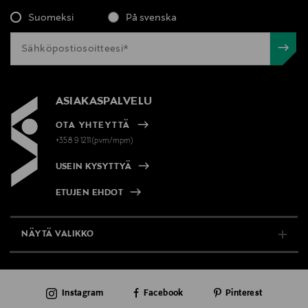
Suomeksi
På svenska
ASIAKASPALVELU
OTA YHTEYTTÄ
+358 9 1211(pvm/mpm)
USEIN KYSYTTYÄ
ETUJEN EHDOT
NÄYTÄ VALIKKO
TUKI & INFO
Instagram
Facebook
Pinterest
AJANKOHTAISTA