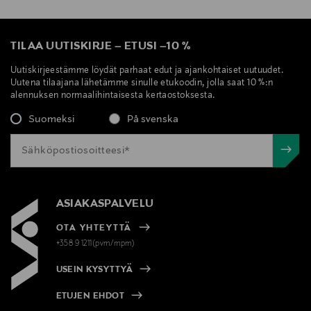
TILAA UUTISKIRJE
–
ETUSI
–
10 %
Uutiskirjeestämme löydät parhaat edut ja ajankohtaiset uutuudet.
Uutena tilaajana lähetämme sinulle etukoodin, jolla saat 10 %:n
alennuksen normaalihintaisesta kertaostoksesta.
Suomeksi
På svenska
ASIAKASPALVELU
OTA YHTEYTTÄ
+358 9 1211(pvm/mpm)
USEIN KYSYTTYÄ
ETUJEN EHDOT