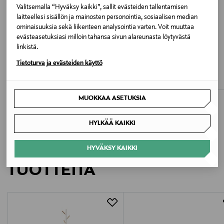
Valitsemalla “Hyväksy kaikki”, sallit evästeiden tallentamisen
Valmistusmaa
laitteellesi sisällön ja mainosten personointia, sosiaalisen median
ominaisuuksia sekä liikenteen analysointia varten. Voit muuttaa
Sri Lanka
evästeasetuksiasi milloin tahansa sivun alareunasta löytyvästä
linkistä.
ETUKUPONKITUOTE
ETUKUPONKITUOTE
Valmistajan tuotenumero
CALVIN KLEIN KIDS
TOMMY HILFIGER
Tietoturva ja evästeiden käyttö
Bikini-alushousut 5-pack
Bikini-alushousut 2-pack
G80G8007280VY
Original Price
Original Price
54,90 €
22,90 €
Valmistaja
MUOKKAA ASETUKSIA
Calvin Klein Europe B.V.
HYLKÄÄ KAIKKI
Valmistajan osoite
LISÄÄ KIINNOSTAVIA
HYVÄKSY KAIKKI
Danzigerkade 165, 1013 AP Amsterdam, Netherlands
TUOTTEITA
Digitaalinen osoite
service.eu@calvinklein.com
Avainsanat