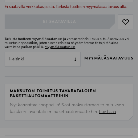
null
Ei saatavilla verkkokaupasta. Tarkista tuotteen myymäläsaatavuus alta.
EI SAATAVILLA
Tarkista tuotteen myymäläsaatavuus ja varausmahdollisuus alta. Saatavuus voi
muuttua nopeastikin, joten tuotetiedoissa näyttämämme tieto pitää aina
varmistaa paikan päällä.
Myymäläsaatavuus
MYYMÄLÄSAATAVUUS
Helsinki
MAKSUTON TOIMITUS TAVARATALOJEN
PAKETTIAUTOMAATTEIHIN
Nyt kannattaa shoppailla! Saat maksuttoman toimituksen
kaikkien tavaratalojen pakettiautomaatteihin.
Lue lisää