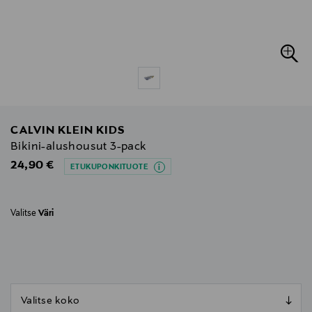
CALVIN KLEIN KIDS
Bikini-alushousut 3-pack
Original Price
24,90 €
ETUKUPONKITUOTE
Valitse
Väri
null