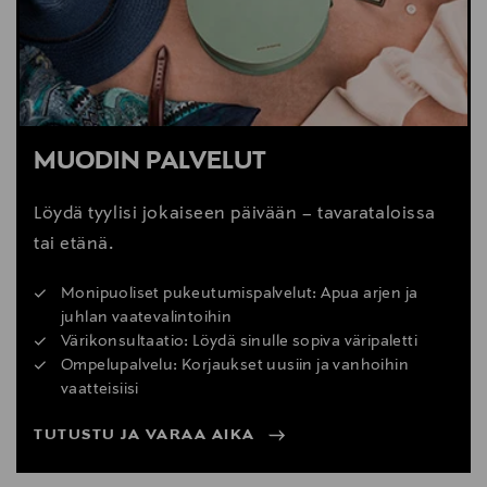
MUODIN PALVELUT
Löydä tyylisi jokaiseen päivään – tavarataloissa
tai etänä.
Monipuoliset pukeutumispalvelut: Apua arjen ja
juhlan vaatevalintoihin
Värikonsultaatio: Löydä sinulle sopiva väripaletti
Ompelupalvelu: Korjaukset uusiin ja vanhoihin
vaatteisiisi
TUTUSTU JA VARAA AIKA