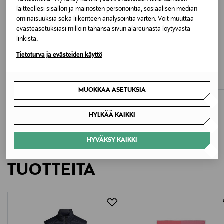
laitteellesi sisällön ja mainosten personointia, sosiaalisen median
Väri
ominaisuuksia sekä liikenteen analysointia varten. Voit muuttaa
evästeasetuksiasi milloin tahansa sivun alareunasta löytyvästä
0VY BRIGHTWHT/HVNLYIRIS/FRENCHVANILLA
linkistä.
ETUKUPONKITUOTE
ETUKUPONKITUOTE
UUTTA
Tietoturva ja evästeiden käyttö
Valmistusmaa
CALVIN KLEIN KIDS
CALVIN KLEIN KIDS
Racerback Bralette -alustoppi 3-pack
Bokserialushousut 3-pack
Sri Lanka
Original Price
Original Price
39,90 €
39,90 €
MUOKKAA ASETUKSIA
Valmistajan tuotenumero
G80G8007430VY
HYLKÄÄ KAIKKI
Valmistaja
HYVÄKSY KAIKKI
LISÄÄ KIINNOSTAVIA
Calvin Klein Europe B.V.
TUOTTEITA
Valmistajan osoite
Danzigerkade 165, 1013 AP Amsterdam, Netherlands
Digitaalinen osoite