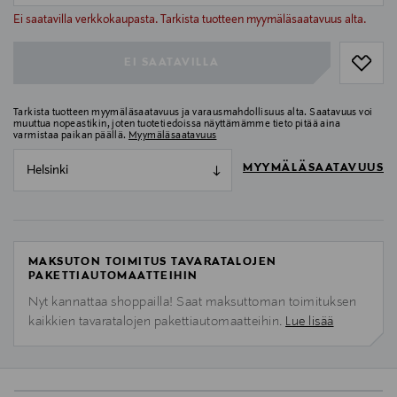
null
Ei saatavilla verkkokaupasta. Tarkista tuotteen myymäläsaatavuus alta.
EI SAATAVILLA
Tarkista tuotteen myymäläsaatavuus ja varausmahdollisuus alta. Saatavuus voi
muuttua nopeastikin, joten tuotetiedoissa näyttämämme tieto pitää aina
varmistaa paikan päällä.
Myymäläsaatavuus
MYYMÄLÄSAATAVUUS
Helsinki
MAKSUTON TOIMITUS TAVARATALOJEN
PAKETTIAUTOMAATTEIHIN
Nyt kannattaa shoppailla! Saat maksuttoman toimituksen
kaikkien tavaratalojen pakettiautomaatteihin.
Lue lisää