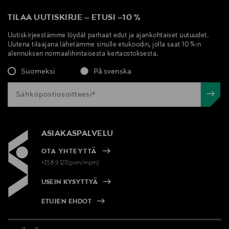
TILAA UUTISKIRJE
–
ETUSI
–
10 %
Uutiskirjeestämme löydät parhaat edut ja ajankohtaiset uutuudet.
Uutena tilaajana lähetämme sinulle etukoodin, jolla saat 10 %:n
alennuksen normaalihintaisesta kertaostoksesta.
Suomeksi
På svenska
ASIAKASPALVELU
OTA YHTEYTTÄ
+358 9 1211(pvm/mpm)
USEIN KYSYTTYÄ
ETUJEN EHDOT