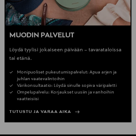
MUODIN PALVELUT
Löydä tyylisi jokaiseen päivään – tavarataloissa
tai etänä.
Monipuoliset pukeutumispalvelut: Apua arjen ja
juhlan vaatevalintoihin
Värikonsultaatio: Löydä sinulle sopiva väripaletti
Ompelupalvelu: Korjaukset uusiin ja vanhoihin
vaatteisiisi
TUTUSTU JA VARAA AIKA