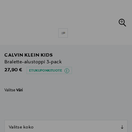
CALVIN KLEIN KIDS
Bralette-alustoppi 3-pack
Original Price
27,90 €
ETUKUPONKITUOTE
Valitse
Väri
null