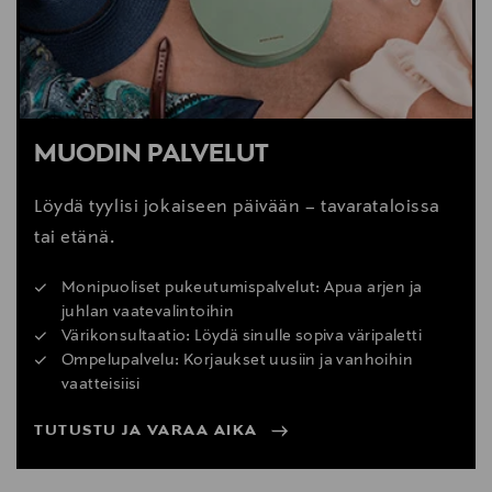
MUODIN PALVELUT
Löydä tyylisi jokaiseen päivään – tavarataloissa
tai etänä.
Monipuoliset pukeutumispalvelut: Apua arjen ja
juhlan vaatevalintoihin
Värikonsultaatio: Löydä sinulle sopiva väripaletti
Ompelupalvelu: Korjaukset uusiin ja vanhoihin
vaatteisiisi
TUTUSTU JA VARAA AIKA