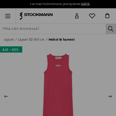
Lue lisää MyStockmann-jäsenyydestä
täältä
Menu
la
ETSI KAIKKI
NAISET
MIEHET
LAPSET
KOTI
KOSMETIIK
Lapset
Lapset 92-140 cm
Mekot & hameet
ALE –62%