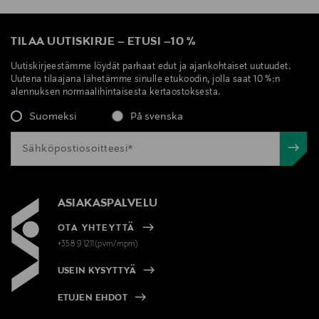
TILAA UUTISKIRJE
–
ETUSI
–
10 %
Uutiskirjeestämme löydät parhaat edut ja ajankohtaiset uutuudet.
Uutena tilaajana lähetämme sinulle etukoodin, jolla saat 10 %:n
alennuksen normaalihintaisesta kertaostoksesta.
Suomeksi
På svenska
ASIAKASPALVELU
OTA YHTEYTTÄ
+358 9 1211(pvm/mpm)
USEIN KYSYTTYÄ
ETUJEN EHDOT