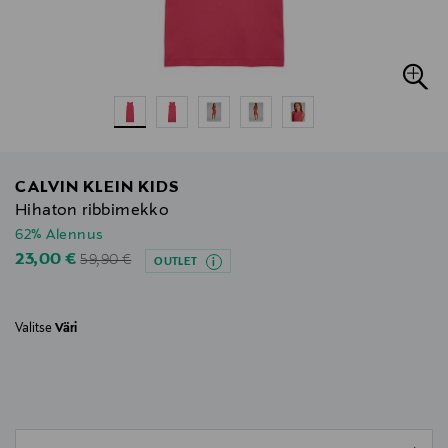
CALVIN KLEIN KIDS
Hihaton ribbimekko
62% Alennus
Original Price
Discounted Price
23,00 €
59,90 €
OUTLET
Valitse
Väri