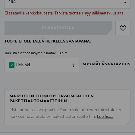
null
null
Ei saatavilla verkkokaupasta. Tarkista tuotteen myymäläsaatavuus alta.
EI SAATAVILLA
TUOTE EI OLE TÄLLÄ HETKELLÄ SAATAVANA.
Tarkista tuotteen myymäläsaatavuus alta.
MYYMÄLÄSAATAVUUS
Helsinki
MAKSUTON TOIMITUS TAVARATALOJEN
PAKETTIAUTOMAATTEIHIN
Nyt kannattaa shoppailla! Saat maksuttoman toimituksen
kaikkien tavaratalojen pakettiautomaatteihin.
Lue lisää