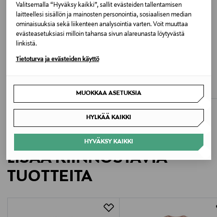
Valitsemalla “Hyväksy kaikki”, sallit evästeiden tallentamisen
XIX DEEP CRIMSON FRUIT
laitteellesi sisällön ja mainosten personointia, sosiaalisen median
ominaisuuksia sekä liikenteen analysointia varten. Voit muuttaa
evästeasetuksiasi milloin tahansa sivun alareunasta löytyvästä
Koko
linkistä.
164
Tietoturva ja evästeiden käyttö
ALE –60%
ETUKUPONKITUOTE
BOGI
METSOLA
Valmistusmaa
Onerva-trikoomekko
Ribbimekko
Discounted Price
Original Price
Original Price
11,90 €
49,90 €
29,90 €
Sri Lanka
MUOKKAA ASETUKSIA
Valmistajan tuotenumero
HYLKÄÄ KAIKKI
IG0IG02906
HYVÄKSY KAIKKI
LISÄÄ KIINNOSTAVIA
Valmistaja
TUOTTEITA
Calvin Klein Europe B.V.
Valmistajan osoite
Danzigerkade 165, 1013 AP Amsterdam, Netherlands