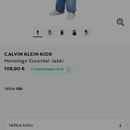
CALVIN KLEIN KIDS
Monologo Essential -takki
Original Price
109,90 €
ETUKUPONKITUOTE
Valitse
Väri
null
null