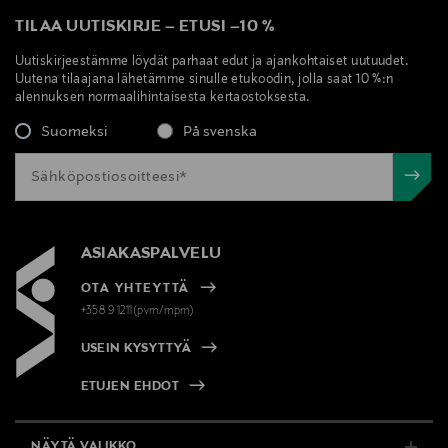
TILAA UUTISKIRJE
–
ETUSI
–
10 %
Uutiskirjeestämme löydät parhaat edut ja ajankohtaiset uutuudet.
Uutena tilaajana lähetämme sinulle etukoodin, jolla saat 10 %:n
alennuksen normaalihintaisesta kertaostoksesta.
Suomeksi
På svenska
ASIAKASPALVELU
OTA YHTEYTTÄ
+358 9 1211(pvm/mpm)
USEIN KYSYTTYÄ
ETUJEN EHDOT
NÄYTÄ VALIKKO