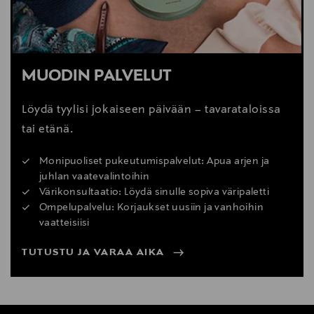
MUODIN PALVELUT
Löydä tyylisi jokaiseen päivään – tavarataloissa
tai etänä.
Monipuoliset pukeutumispalvelut: Apua arjen ja
juhlan vaatevalintoihin
Värikonsultaatio: Löydä sinulle sopiva väripaletti
Ompelupalvelu: Korjaukset uusiin ja vanhoihin
vaatteisiisi
TUTUSTU JA VARAA AIKA