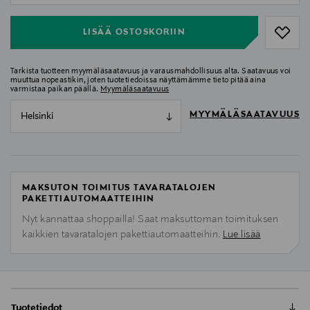
LISÄÄ OSTOSKORIIN
Tarkista tuotteen myymäläsaatavuus ja varausmahdollisuus alta. Saatavuus voi
muuttua nopeastikin, joten tuotetiedoissa näyttämämme tieto pitää aina
varmistaa paikan päällä.
Myymäläsaatavuus
MYYMÄLÄSAATAVUUS
Helsinki
MAKSUTON TOIMITUS TAVARATALOJEN
PAKETTIAUTOMAATTEIHIN
Nyt kannattaa shoppailla! Saat maksuttoman toimituksen
kaikkien tavaratalojen pakettiautomaatteihin.
Lue lisää
Tuotetiedot