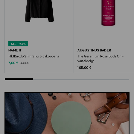
Avainsanat
takki, lasten takki, kevyt takki, Calvin Klein Kids
ALE –63%
NAME IT
AUGUSTINUS BADER
NkfBacdo Slim Short -trikoopaita
The Geranium Rose Body Oil -
vartaloöljy
Discounted Price
Original Price
7,00 €
18,99 €
Original Price
105,00 €