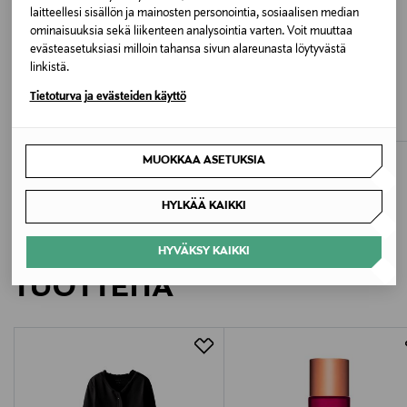
BEH CK BLACK
laitteellesi sisällön ja mainosten personointia, sosiaalisen median
ominaisuuksia sekä liikenteen analysointia varten. Voit muuttaa
evästeasetuksiasi milloin tahansa sivun alareunasta löytyvästä
Valmistusmaa
linkistä.
ETUKUPONKITUOTE
ETUKUPONKITUOTE
Kiina
REIMA
POLO RALPH LAUREN
Tietoturva ja evästeiden käyttö
Vantti-takki
Field-takki
Valmistajan tuotenumero
Original Price
Original Price
59,95 €
165,00 €
IB0IB02639
MUOKKAA ASETUKSIA
Valmistaja
HYLKÄÄ KAIKKI
Calvin Klein Europe B.V.
LISÄÄ KIINNOSTAVIA
HYVÄKSY KAIKKI
Valmistajan osoite
TUOTTEITA
Danzigerkade 165, 1013 AP Amsterdam, Netherlands
Digitaalinen osoite
service.eu@calvinklein.com