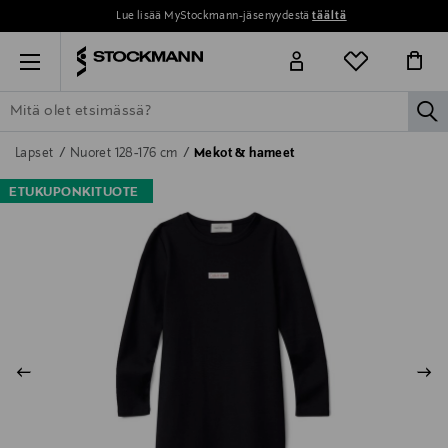
Lue lisää MyStockmann-jäsenyydestä
täältä
Menu
la
ETSI KAIKKI
NAISET
MIEHET
LAPSET
KOTI
KOSMETIIK
Lapset
Nuoret 128-176 cm
Mekot & hameet
ETUKUPONKITUOTE