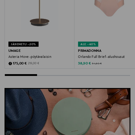
JÄSENETU –20%
ALE –40%
UMAGE
PRIMADONNA
Asteria Move -pöytävalaisin
Orlando Full Brief -alushousut
Discounted Price
Discounted Price
Original Price
Original Price
175,00 €
38,90 €
219,00 €
64,90 €