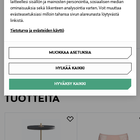
laitteellesi sisällön ja mainosten personointia, sosiaalisen median
8721187086169
ominaisuuksia sekä liikenteen analysointia varten. Voit muuttaa
evästeasetuksiasi milloin tahansa sivun alareunasta löytyvästä
linkistä.
Valmistaja
ALE –60%
ALE –40%
BOSS
LACOSTE
Tietoturva ja evästeiden käyttö
Calvin Klein Europe B.V.
Mekko
Pique-mekko
Original Price
Discounted Price
Discounted Price
alk.
Original Price
39,60 €
50,90 €
85,00 €
99,90 €
Valmistajan osoite
MUOKKAA ASETUKSIA
Danzigerkade 165, 1013 AP Amsterdam, Netherlands
HYLKÄÄ KAIKKI
Digitaalinen osoite
LISÄÄ KIINNOSTAVIA
HYVÄKSY KAIKKI
service.eu@calvinklein.com
TUOTTEITA
Avainsanat
Calvin Klein Kids, lasten mekko, pitkähihainen, musta
mekko, trikoomekko