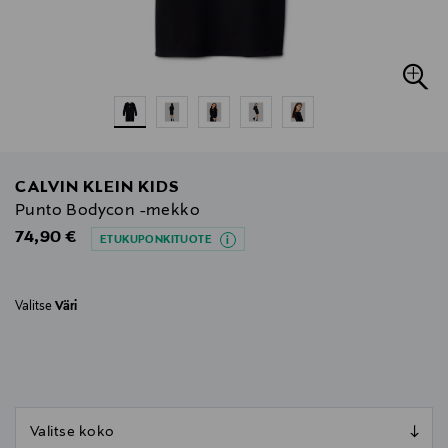
CALVIN KLEIN KIDS
Punto Bodycon -mekko
Original Price
74,90 €
ETUKUPONKITUOTE
Valitse
Väri
null
null