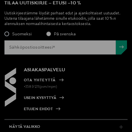
TILAA UUTISKIRJE
–
ETUSI
–
10 %
Uutiskirjeestämme löydät parhaat edut ja ajankohtaiset uutuudet.
Uutena tilaajana lähetämme sinulle etukoodin, jolla saat 10 %:n
alennuksen normaalihintaisesta kertaostoksesta.
Suomeksi
På svenska
ASIAKASPALVELU
OTA YHTEYTTÄ
+358 9 1211(pvm/mpm)
USEIN KYSYTTYÄ
ETUJEN EHDOT
NÄYTÄ VALIKKO