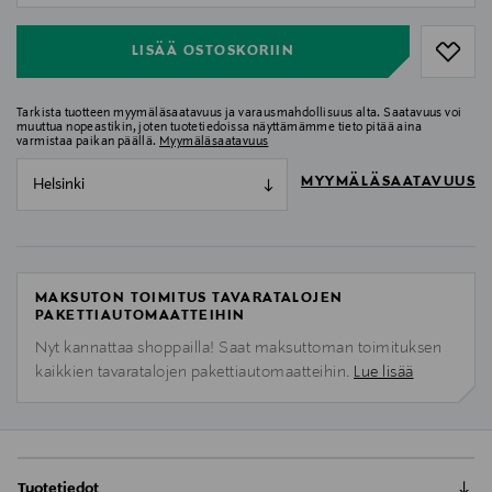
LISÄÄ OSTOSKORIIN
Tarkista tuotteen myymäläsaatavuus ja varausmahdollisuus alta. Saatavuus voi
muuttua nopeastikin, joten tuotetiedoissa näyttämämme tieto pitää aina
varmistaa paikan päällä.
Myymäläsaatavuus
MYYMÄLÄSAATAVUUS
Helsinki
MAKSUTON TOIMITUS TAVARATALOJEN
PAKETTIAUTOMAATTEIHIN
Nyt kannattaa shoppailla! Saat maksuttoman toimituksen
kaikkien tavaratalojen pakettiautomaatteihin.
Lue lisää
Tuotetiedot