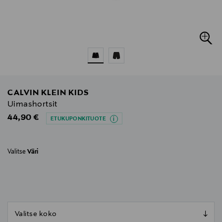
CALVIN KLEIN KIDS
Uimashortsit
Original Price
44,90 €
ETUKUPONKITUOTE
Valitse
Väri
null
null