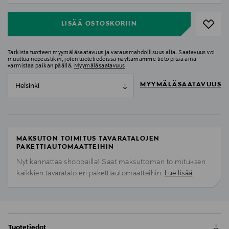
LISÄÄ OSTOSKORIIN
Tarkista tuotteen myymäläsaatavuus ja varausmahdollisuus alta. Saatavuus voi
muuttua nopeastikin, joten tuotetiedoissa näyttämämme tieto pitää aina
varmistaa paikan päällä.
Myymäläsaatavuus
MYYMÄLÄSAATAVUUS
Helsinki
MAKSUTON TOIMITUS TAVARATALOJEN
PAKETTIAUTOMAATTEIHIN
Nyt kannattaa shoppailla! Saat maksuttoman toimituksen
kaikkien tavaratalojen pakettiautomaatteihin.
Lue lisää
Tuotetiedot