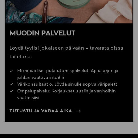
MUODIN PALVELUT
Löydä tyylisi jokaiseen päivään – tavarataloissa
tai etänä.
Monipuoliset pukeutumispalvelut: Apua arjen ja
juhlan vaatevalintoihin
Värikonsultaatio: Löydä sinulle sopiva väripaletti
Ompelupalvelu: Korjaukset uusiin ja vanhoihin
vaatteisiisi
TUTUSTU JA VARAA AIKA