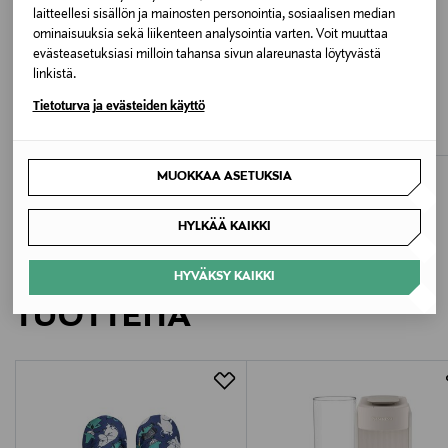
BEH PVH BLACK
laitteellesi sisällön ja mainosten personointia, sosiaalisen median
ominaisuuksia sekä liikenteen analysointia varten. Voit muuttaa
evästeasetuksiasi milloin tahansa sivun alareunasta löytyvästä
Valmistusmaa
linkistä.
ETUKUPONKITUOTE
ETUKUPONKITUOTE
Turkki
CALVIN KLEIN KIDS
BJÖRN BORG
Tietoturva ja evästeiden käyttö
Uimashortsit
Borg-uimashortsit
Original Price
Original Price
59,90 €
39,95 €
Valmistajan tuotenumero
MUOKKAA ASETUKSIA
KV0KV00056
HYLKÄÄ KAIKKI
Valmistaja
Calvin Klein Europe B.V.
LISÄÄ KIINNOSTAVIA
HYVÄKSY KAIKKI
TUOTTEITA
Valmistajan osoite
Danzigerkade 165, 1013 AP Amsterdam, Netherlands
Digitaalinen osoite
service.eu@calvinklein.com