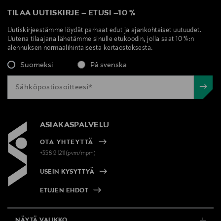
TILAA UUTISKIRJE
–
ETUSI
–
10 %
Uutiskirjeestämme löydät parhaat edut ja ajankohtaiset uutuudet.
Uutena tilaajana lähetämme sinulle etukoodin, jolla saat 10 %:n
alennuksen normaalihintaisesta kertaostoksesta.
Suomeksi
På svenska
ASIAKASPALVELU
OTA YHTEYTTÄ
+358 9 1211(pvm/mpm)
USEIN KYSYTTYÄ
ETUJEN EHDOT
NÄYTÄ VALIKKO