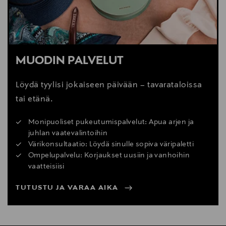
MUODIN PALVELUT
Löydä tyylisi jokaiseen päivään – tavarataloissa
tai etänä.
Monipuoliset pukeutumispalvelut: Apua arjen ja
juhlan vaatevalintoihin
Värikonsultaatio: Löydä sinulle sopiva väripaletti
Ompelupalvelu: Korjaukset uusiin ja vanhoihin
vaatteisiisi
TUTUSTU JA VARAA AIKA