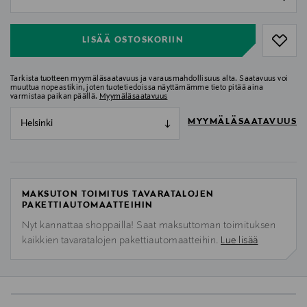
null
LISÄÄ OSTOSKORIIN
Tarkista tuotteen myymäläsaatavuus ja varausmahdollisuus alta. Saatavuus voi
muuttua nopeastikin, joten tuotetiedoissa näyttämämme tieto pitää aina
varmistaa paikan päällä.
Myymäläsaatavuus
MYYMÄLÄSAATAVUUS
Helsinki
MAKSUTON TOIMITUS TAVARATALOJEN
PAKETTIAUTOMAATTEIHIN
Nyt kannattaa shoppailla! Saat maksuttoman toimituksen
kaikkien tavaratalojen pakettiautomaatteihin.
Lue lisää