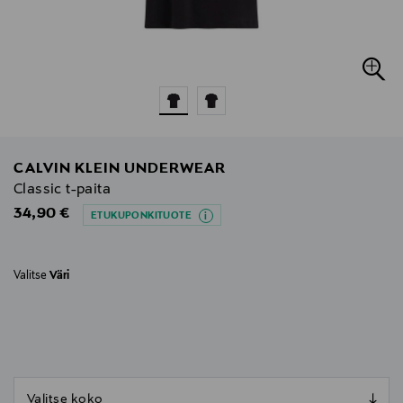
CALVIN KLEIN UNDERWEAR
Classic t-paita
Original Price
34,90 €
ETUKUPONKITUOTE
Valitse
Väri
null