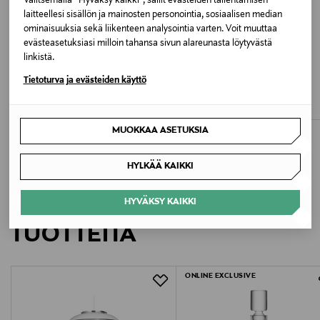
Valitsemalla “Hyväksy kaikki”, sallit evästeiden tallentamisen
Bangladesh
laitteellesi sisällön ja mainosten personointia, sosiaalisen median
ominaisuuksia sekä liikenteen analysointia varten. Voit muuttaa
evästeasetuksiasi milloin tahansa sivun alareunasta löytyvästä
Valmistajan tuotenumero
linkistä.
ALE –40%
000QS7328E
POLO RALPH LAUREN
MONCLER
Tietoturva ja evästeiden käyttö
T-paita
T-paita
Valmistaja
Discounted Price
Original Price
Original Price
53,90 €
270,00 €
90,00 €
Calvin Klein Europe B.V.
MUOKKAA ASETUKSIA
Valmistajan osoite
HYLKÄÄ KAIKKI
Danzigerkade 165, 1013 AP Amsterdam, Netherlands
LISÄÄ KIINNOSTAVIA
HYVÄKSY KAIKKI
Digitaalinen osoite
TUOTTEITA
service.eu@calvinklein.com
ONLINE EXCLUSIVE
Avainsanat
calvin klein, t-paita, trikoopaita, pyjamapaita