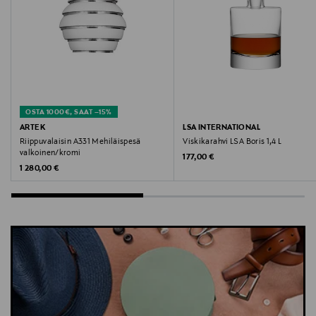
OSTA 1000€, SAAT –15%
ARTEK
LSA INTERNATIONAL
Riippuvalaisin A331 Mehiläispesä
Viskikarahvi LSA Boris 1,4 L
valkoinen/kromi
Original Price
177,00 €
Original Price
1 280,00 €