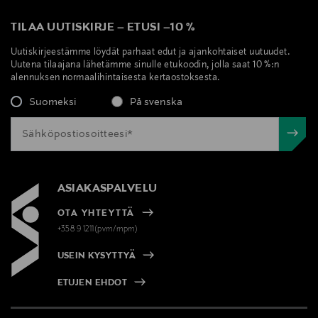
TILAA UUTISKIRJE
–
ETUSI
–
10 %
Uutiskirjeestämme löydät parhaat edut ja ajankohtaiset uutuudet.
Uutena tilaajana lähetämme sinulle etukoodin, jolla saat 10 %:n
alennuksen normaalihintaisesta kertaostoksesta.
Suomeksi
På svenska
ASIAKASPALVELU
OTA YHTEYTTÄ
+358 9 1211(pvm/mpm)
USEIN KYSYTTYÄ
ETUJEN EHDOT