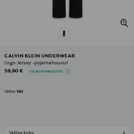
CALVIN KLEIN UNDERWEAR
Logo Jersey -pyjamahousut
Original Price
59,90 €
ETUKUPONKITUOTE
Valitse
Väri
null