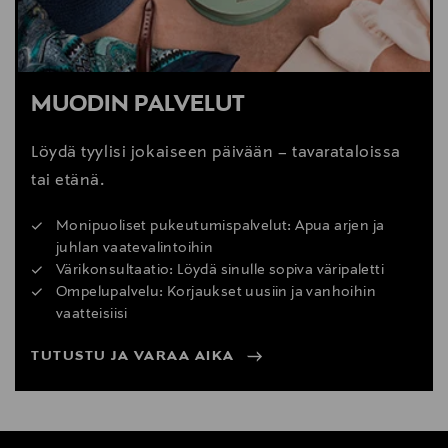
MUODIN PALVELUT
Löydä tyylisi jokaiseen päivään – tavarataloissa
tai etänä.
Monipuoliset pukeutumispalvelut: Apua arjen ja
juhlan vaatevalintoihin
Värikonsultaatio: Löydä sinulle sopiva väripaletti
Ompelupalvelu: Korjaukset uusiin ja vanhoihin
vaatteisiisi
TUTUSTU JA VARAA AIKA