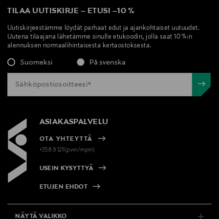
TILAA UUTISKIRJE
–
ETUSI
–
10 %
Uutiskirjeestämme löydät parhaat edut ja ajankohtaiset uutuudet.
Uutena tilaajana lähetämme sinulle etukoodin, jolla saat 10 %:n
alennuksen normaalihintaisesta kertaostoksesta.
Suomeksi
På svenska
ASIAKASPALVELU
OTA YHTEYTTÄ
+358 9 1211(pvm/mpm)
USEIN KYSYTTYÄ
ETUJEN EHDOT
NÄYTÄ VALIKKO