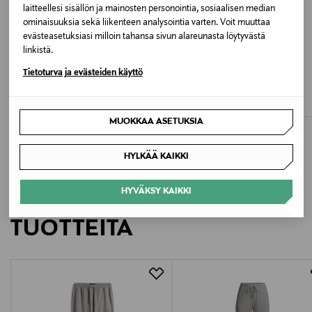
laitteellesi sisällön ja mainosten personointia, sosiaalisen median
Valmistusmaa
ominaisuuksia sekä liikenteen analysointia varten. Voit muuttaa
Vietnam
evästeasetuksiasi milloin tahansa sivun alareunasta löytyvästä
linkistä.
ETUKUPONKITUOTE
ETUKUPONKITUOTE
Valmistajan tuotenumero
Tietoturva ja evästeiden käyttö
LAUREN RALPH LAUREN
POLO RALPH LAUREN
Pyjamahousut
Polo Essentials -pyjamahousut
LV00QS7518
Original Price
Original Price
74,90 €
82,00 €
MUOKKAA ASETUKSIA
Valmistaja
Calvin Klein Europe B.V.
HYLKÄÄ KAIKKI
Valmistajan osoite
HYVÄKSY KAIKKI
LISÄÄ KIINNOSTAVIA
Danzigerkade 165, 1013 AP Amsterdam, Netherlands
TUOTTEITA
Digitaalinen osoite
service.eu@calvinklein.com
Avainsanat