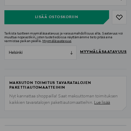
null
LISÄÄ OSTOSKORIIN
Tarkista tuotteen myymäläsaatavuus ja varausmahdollisuus alta. Saatavuus voi
muuttua nopeastikin, joten tuotetiedoissa näyttämämme tieto pitää aina
varmistaa paikan päällä.
Myymäläsaatavuus
MYYMÄLÄSAATAVUUS
Helsinki
MAKSUTON TOIMITUS TAVARATALOJEN
PAKETTIAUTOMAATTEIHIN
Nyt kannattaa shoppailla! Saat maksuttoman toimituksen
kaikkien tavaratalojen pakettiautomaatteihin.
Lue lisää