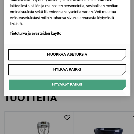
Valitsemalla “Hyväksy kaikki”, sallit evästeiden tallentamisen
Pesulämpötila
laitteellesi sisällön ja mainosten personointia, sosiaalisen median
30 °C
ominaisuuksia sekä liikenteen analysointia varten. Voit muuttaa
evästeasetuksiasi milloin tahansa sivun alareunasta löytyvästä
linkistä.
Väri
ETUKUPONKITUOTE
ETUKUPONKITUOTE
CALVIN KLEIN UNDERWEAR
CALVIN KLEIN UNDERWEAR
Tietoturva ja evästeiden käyttö
100 WHITE
Bikini-alushousut
Bikini-alushousut
Original Price
Original Price
37,90 €
37,90 €
Valmistusmaa
MUOKKAA ASETUKSIA
Vietnam
HYLKÄÄ KAIKKI
Valmistajan tuotenumero
LISÄÄ KIINNOSTAVIA
LV00QF8253
HYVÄKSY KAIKKI
TUOTTEITA
Valmistaja
Calvin Klein Europe B.V.
Valmistajan osoite
Danzigerkade 165, 1013 AP Amsterdam, Netherlands