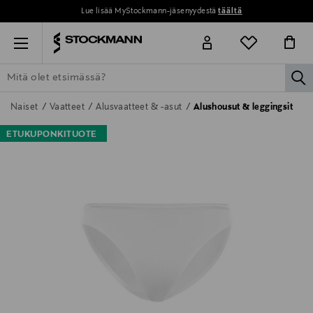
Lue lisää MyStockmann-jäsenyydestä
täältä
Menu
la
ETSI KAIKKI
NAISET
MIEHET
LAPSET
KOTI
KOSMETIIK
Naiset
Vaatteet
Alusvaatteet & -asut
Alushousut & leggingsit
ETUKUPONKITUOTE