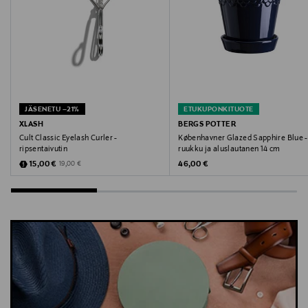
Digitaalinen osoite
service.eu@calvinklein.com
Avainsanat
JÄSENETU –21%
ETUKUPONKITUOTE
Calvin Klein, perfect fit, alushousut, bikini, naisten
XLASH
BERGS POTTER
alusvaatteet
Cult Classic Eyelash Curler -
Københavner Glazed Sapphire Blue -
ripsentaivutin
ruukku ja aluslautanen 14 cm
Discounted Price
Original Price
Original Price
15,00 €
46,00 €
19,00 €