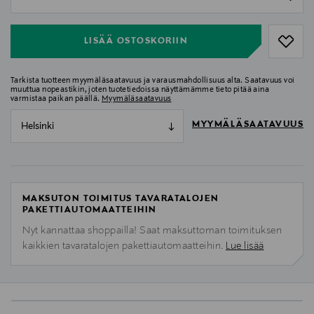
null
LISÄÄ OSTOSKORIIN
Tarkista tuotteen myymäläsaatavuus ja varausmahdollisuus alta. Saatavuus voi
muuttua nopeastikin, joten tuotetiedoissa näyttämämme tieto pitää aina
varmistaa paikan päällä.
Myymäläsaatavuus
MYYMÄLÄSAATAVUUS
Helsinki
MAKSUTON TOIMITUS TAVARATALOJEN
PAKETTIAUTOMAATTEIHIN
Nyt kannattaa shoppailla! Saat maksuttoman toimituksen
kaikkien tavaratalojen pakettiautomaatteihin.
Lue lisää