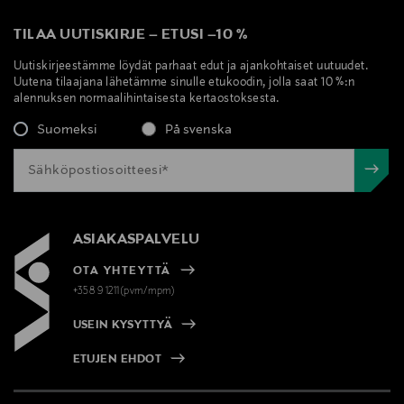
TILAA UUTISKIRJE
–
ETUSI
–
10 %
Uutiskirjeestämme löydät parhaat edut ja ajankohtaiset uutuudet.
Uutena tilaajana lähetämme sinulle etukoodin, jolla saat 10 %:n
alennuksen normaalihintaisesta kertaostoksesta.
Suomeksi
På svenska
ASIAKASPALVELU
OTA YHTEYTTÄ
+358 9 1211(pvm/mpm)
USEIN KYSYTTYÄ
ETUJEN EHDOT