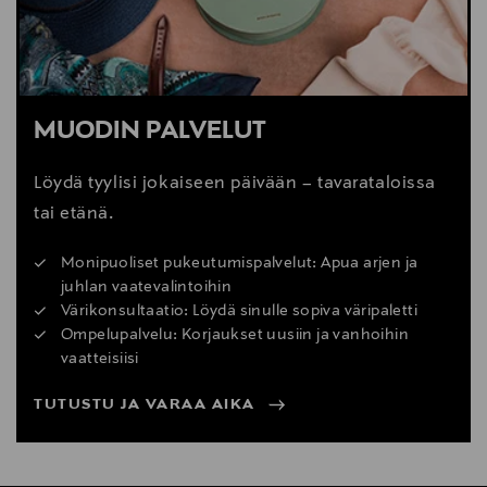
MUODIN PALVELUT
Löydä tyylisi jokaiseen päivään – tavarataloissa
tai etänä.
Monipuoliset pukeutumispalvelut: Apua arjen ja
juhlan vaatevalintoihin
Värikonsultaatio: Löydä sinulle sopiva väripaletti
Ompelupalvelu: Korjaukset uusiin ja vanhoihin
vaatteisiisi
TUTUSTU JA VARAA AIKA