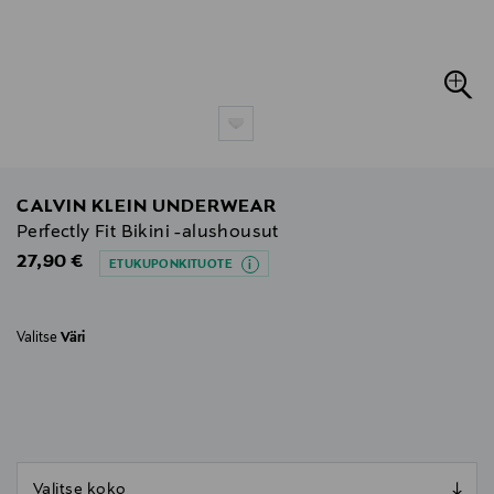
CALVIN KLEIN UNDERWEAR
Perfectly Fit Bikini -alushousut
Original Price
27,90 €
ETUKUPONKITUOTE
Valitse
Väri
null