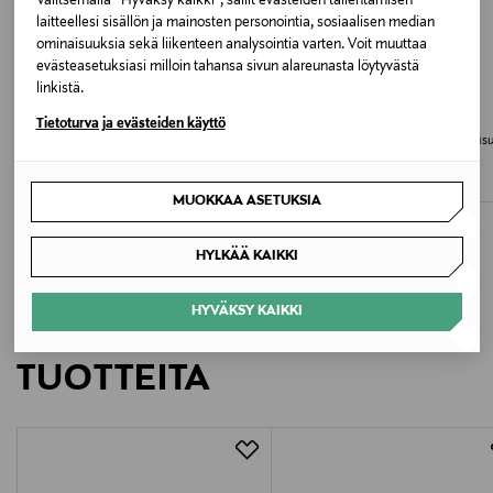
Valitsemalla “Hyväksy kaikki”, sallit evästeiden tallentamisen
Valmistusmaa
laitteellesi sisällön ja mainosten personointia, sosiaalisen median
ominaisuuksia sekä liikenteen analysointia varten. Voit muuttaa
Bangladesh
evästeasetuksiasi milloin tahansa sivun alareunasta löytyvästä
linkistä.
ETUKUPONKITUOTE
ETUKUPONKITUOTE
Valmistajan tuotenumero
CALVIN KLEIN UNDERWEAR
CALVIN KLEIN UNDERWEAR
Tietoturva ja evästeiden käyttö
Relaxed Dart Boxer Briefs -alushousut
Relaxed Dart Boxer Briefs -alushousu
LV00NB4286
3-pack
pack
Original Price
Original Price
44,90 €
44,90 €
MUOKKAA ASETUKSIA
Valmistaja
Calvin Klein Europe B.V.
HYLKÄÄ KAIKKI
Valmistajan osoite
HYVÄKSY KAIKKI
LISÄÄ KIINNOSTAVIA
Danzigerkade 165, 1013 AP Amsterdam, Netherlands
TUOTTEITA
Digitaalinen osoite
service.eu@calvinklein.com
Avainsanat