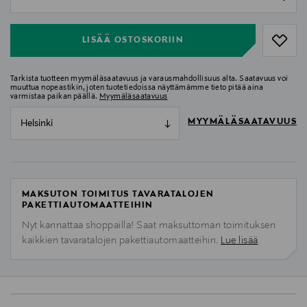
null
LISÄÄ OSTOSKORIIN
Tarkista tuotteen myymäläsaatavuus ja varausmahdollisuus alta. Saatavuus voi
muuttua nopeastikin, joten tuotetiedoissa näyttämämme tieto pitää aina
varmistaa paikan päällä.
Myymäläsaatavuus
MYYMÄLÄSAATAVUUS
Helsinki
MAKSUTON TOIMITUS TAVARATALOJEN
PAKETTIAUTOMAATTEIHIN
Nyt kannattaa shoppailla! Saat maksuttoman toimituksen
kaikkien tavaratalojen pakettiautomaatteihin.
Lue lisää