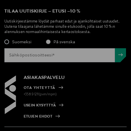
TILAA UUTISKIRJE
–
ETUSI
–
10 %
Uutiskirjeestämme löydät parhaat edut ja ajankohtaiset uutuudet.
Uutena tilaajana lähetämme sinulle etukoodin, jolla saat 10 %:n
alennuksen normaalihintaisesta kertaostoksesta.
Suomeksi
På svenska
ASIAKASPALVELU
OTA YHTEYTTÄ
+358 9 1211(pvm/mpm)
USEIN KYSYTTYÄ
ETUJEN EHDOT