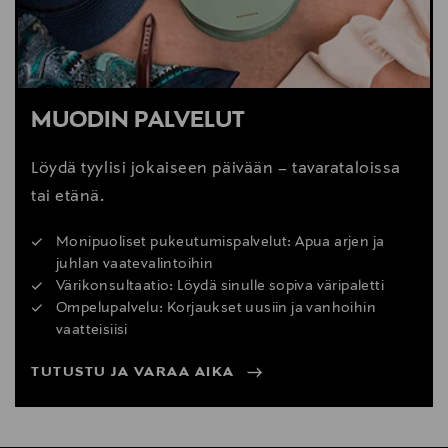
MUODIN PALVELUT
Löydä tyylisi jokaiseen päivään – tavarataloissa
tai etänä.
Monipuoliset pukeutumispalvelut: Apua arjen ja
juhlan vaatevalintoihin
Värikonsultaatio: Löydä sinulle sopiva väripaletti
Ompelupalvelu: Korjaukset uusiin ja vanhoihin
vaatteisiisi
TUTUSTU JA VARAA AIKA