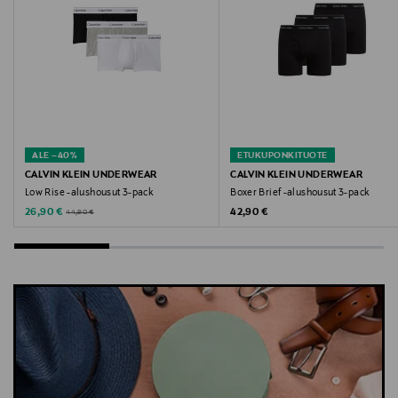
alushousut, bokserit, miesten alusvaatteet, mukavat,
hengittävät, bokserit, Calvin Klein
ALE –40%
ETUKUPONKITUOTE
CALVIN KLEIN UNDERWEAR
CALVIN KLEIN UNDERWEAR
Low Rise -alushousut 3-pack
Boxer Brief -alushousut 3-pack
Discounted Price
Original Price
Original Price
26,90 €
42,90 €
44,90 €