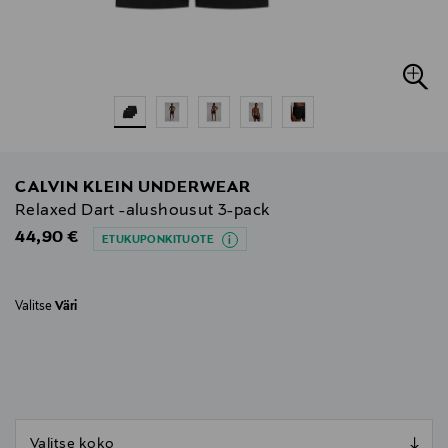
CALVIN KLEIN UNDERWEAR
Relaxed Dart -alushousut 3-pack
Original Price
44,90 €
ETUKUPONKITUOTE
Valitse
Väri
null