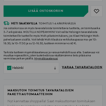
LISÄÄ OSTOSKORIIN
HETI SAATAVILLA
TOIMITUS 1-4 ARKIPÄIVÄSSÄ
Jos ostoskorissa on myös tavarataloista toimitettavia tuotteita, on toimitusaika
3–7 arkipäivää. WOLTILLA NOPEAMMIN! Voit valita Helsingin tavaratalosta
toimitettaville tuotteille myös Wolt-pikatoimituksen, jos tilaat Helsingin Wolt-
palvelualueen sisällä. Voit tehdä Wolt-tilauksia verkkokaupassa ma–pe 10–
18.30, la 10–17.30 ja su 12–16.30, tuotteen minimiarvo 40 €.
Tarkista tuotteen myymäläsaatavuus ja varausmahdollisuus alta. Saatavuus voi
muuttua nopeastikin, joten tuotetiedoissa näyttämämme tieto pitää aina
varmistaa paikan päällä.
Myymäläsaatavuus
VARAA TAVARATALOON
Helsinki
MAKSUTON TOIMITUS TAVARATALOJEN
PAKETTIAUTOMAATTEIHIN
Nyt kannattaa shoppailla! Saat maksuttoman toimituksen