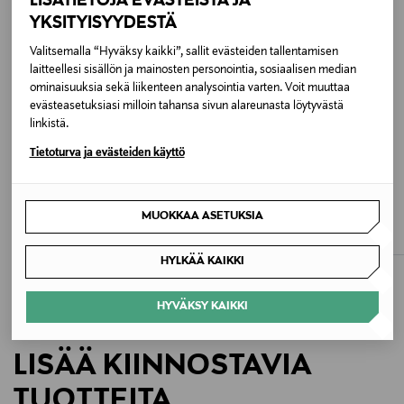
LISÄTIETOJA EVÄSTEISTÄ JA
YKSITYISYYDESTÄ
Hoito-ohjeet
Valitsemalla “Hyväksy kaikki”, sallit evästeiden tallentamisen
Käsinpesu. Ei rumpukuivausta. Käytä mietoa
laitteellesi sisällön ja mainosten personointia, sosiaalisen median
pesuainetta.
ominaisuuksia sekä liikenteen analysointia varten. Voit muuttaa
evästeasetuksiasi milloin tahansa sivun alareunasta löytyvästä
linkistä.
Väri
Tietoturva ja evästeiden käyttö
DREAMLAND
ETUKUPONKITUOTE
ETUKUPONKITUOTE
LIVLY
LIVLY
Koko
Saturday-peitto
Saturday Ninni -pipo
MUOKKAA ASETUKSIA
Original Price
Original Price
48,00 €
22,00 €
One size
HYLKÄÄ KAIKKI
Valmistusmaa
Intia
HYVÄKSY KAIKKI
Valmistajan tuotenumero
LISÄÄ KIINNOSTAVIA
953
TUOTTEITA