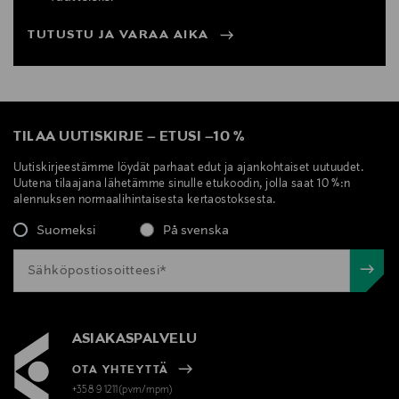
TUTUSTU JA VARAA AIKA
TILAA UUTISKIRJE
–
ETUSI
–
10 %
Uutiskirjeestämme löydät parhaat edut ja ajankohtaiset uutuudet.
Uutena tilaajana lähetämme sinulle etukoodin, jolla saat 10 %:n
alennuksen normaalihintaisesta kertaostoksesta.
Suomeksi
På svenska
ASIAKASPALVELU
OTA YHTEYTTÄ
+358 9 1211(pvm/mpm)