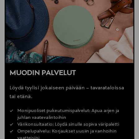
MUODIN PALVELUT
Löydä tyylisi jokaiseen päivään – tavarataloissa
tai etänä.
Monipuoliset pukeutumispalvelut: Apua arjen ja
juhlan vaatevalintoihin
Värikonsultaatio: Löydä sinulle sopiva väripaletti
Ompelupalvelu: Korjaukset uusiin ja vanhoihin
vaatteisiisi