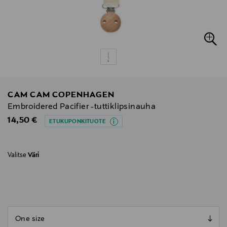
CAM CAM COPENHAGEN
Embroidered Pacifier -tuttiklipsinauha
Original Price
14,50 €
ETUKUPONKITUOTE
Valitse
Väri
null
null