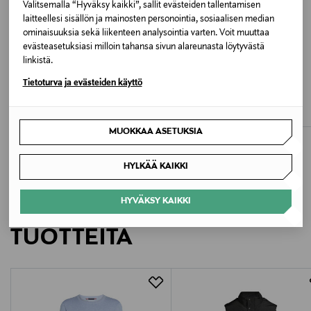
Valitsemalla “Hyväksy kaikki”, sallit evästeiden tallentamisen
Valmistusmaa
laitteellesi sisällön ja mainosten personointia, sosiaalisen median
ominaisuuksia sekä liikenteen analysointia varten. Voit muuttaa
Romania
evästeasetuksiasi milloin tahansa sivun alareunasta löytyvästä
linkistä.
Valmistajan tuotenumero
ETUKUPONKITUOTE
ETUKUPONKITUOTE
Tietoturva ja evästeiden käyttö
THE NORTH FACE
THE NORTH FACE
6830M
M Quest Insulated -takki
U Pertex Down -toppatakki
Original Price
Original Price
179,00 €
499,00 €
Valmistaja
MUOKKAA ASETUKSIA
Lindex Group Oyj
HYLKÄÄ KAIKKI
Valmistajan osoite
HYVÄKSY KAIKKI
LISÄÄ KIINNOSTAVIA
Stockmann, Lindex Group Oyj, Aleksanterinkatu 52 B,
PL 220, 00101, Helsinki, Finland
TUOTTEITA
Digitaalinen osoite
ce@canadagoose.com