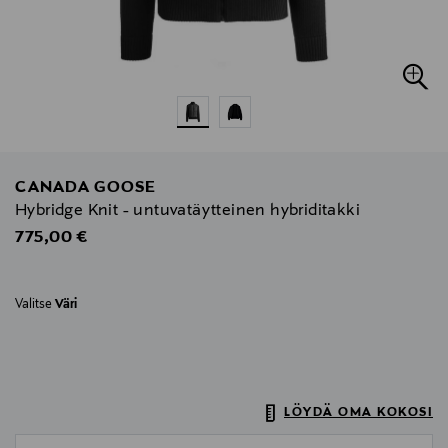
CANADA GOOSE
Hybridge Knit - untuvatäytteinen hybriditakki
Original Price
775,00 €
Valitse
Väri
LÖYDÄ OMA KOKOSI