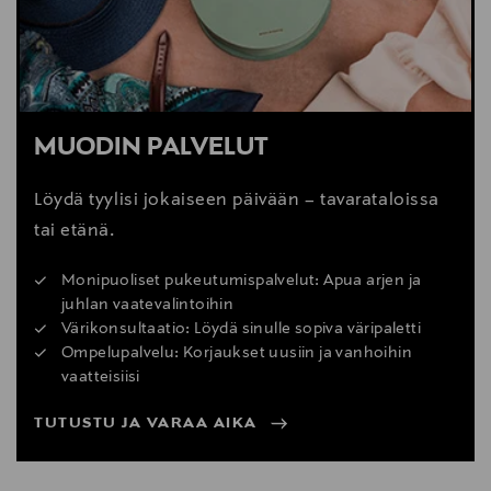
MUODIN PALVELUT
Löydä tyylisi jokaiseen päivään – tavarataloissa
tai etänä.
Monipuoliset pukeutumispalvelut: Apua arjen ja
juhlan vaatevalintoihin
Värikonsultaatio: Löydä sinulle sopiva väripaletti
Ompelupalvelu: Korjaukset uusiin ja vanhoihin
vaatteisiisi
TUTUSTU JA VARAA AIKA