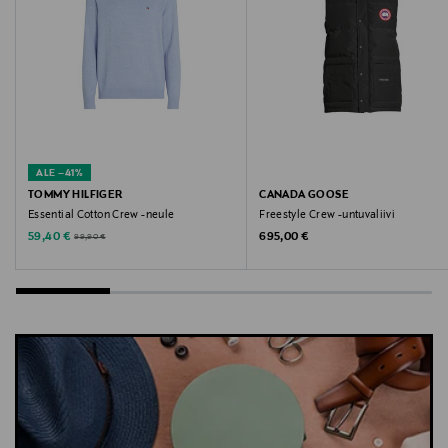
Avainsanat
hybriditakki, merinoneuletakki, neuletakki,
untuvatakki, toppatakki, neule, Canada Goose,
villatakki
ALE –41%
TOMMY HILFIGER
CANADA GOOSE
Essential Cotton Crew -neule
Freestyle Crew -untuvaliivi
Discounted Price
Original Price
Original Price
59,40 €
695,00 €
99,90 €