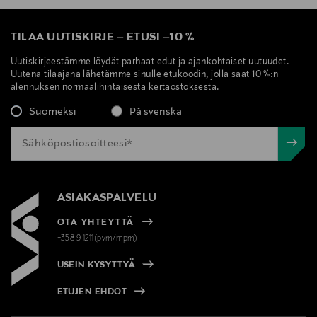
TILAA UUTISKIRJE
–
ETUSI
–
10 %
Uutiskirjeestämme löydät parhaat edut ja ajankohtaiset uutuudet.
Uutena tilaajana lähetämme sinulle etukoodin, jolla saat 10 %:n
alennuksen normaalihintaisesta kertaostoksesta.
Suomeksi
På svenska
ASIAKASPALVELU
OTA YHTEYTTÄ
+358 9 1211(pvm/mpm)
USEIN KYSYTTYÄ
ETUJEN EHDOT