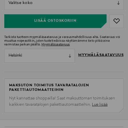
null
null
LISÄÄ OSTOSKORIIN
Tarkista tuotteen myymäläsaatavuus ja varausmahdollisuus alta. Saatavuus voi
muuttua nopeastikin, joten tuotetiedoissa näyttämämme tieto pitää aina
varmistaa paikan päällä.
Myymäläsaatavuus
MYYMÄLÄSAATAVUUS
Helsinki
MAKSUTON TOIMITUS TAVARATALOJEN
PAKETTIAUTOMAATTEIHIN
Nyt kannattaa shoppailla! Saat maksuttoman toimituksen
kaikkien tavaratalojen pakettiautomaatteihin.
Lue lisää