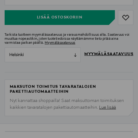
null
LISÄÄ OSTOSKORIIN
Tarkista tuotteen myymäläsaatavuus ja varausmahdollisuus alta. Saatavuus voi
muuttua nopeastikin, joten tuotetiedoissa näyttämämme tieto pitää aina
varmistaa paikan päällä.
Myymäläsaatavuus
MYYMÄLÄSAATAVUUS
Helsinki
MAKSUTON TOIMITUS TAVARATALOJEN
PAKETTIAUTOMAATTEIHIN
Nyt kannattaa shoppailla! Saat maksuttoman toimituksen
kaikkien tavaratalojen pakettiautomaatteihin.
Lue lisää