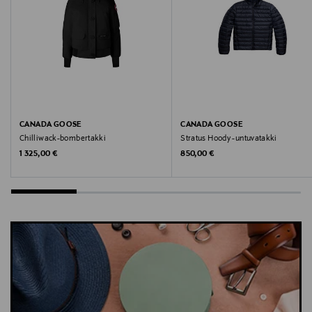
Avainsanat
takki, neule, hybriditakki, villatakki, toppatakki,
Canada Goose takki, ulkoilutakki, miesten takki
CANADA GOOSE
CANADA GOOSE
Chilliwack-bombertakki
Stratus Hoody -untuvatakki
Original Price
Original Price
1 325,00 €
850,00 €