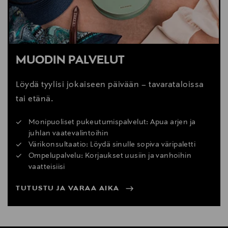
MUODIN PALVELUT
Löydä tyylisi jokaiseen päivään – tavarataloissa
tai etänä.
Monipuoliset pukeutumispalvelut: Apua arjen ja
juhlan vaatevalintoihin
Värikonsultaatio: Löydä sinulle sopiva väripaletti
Ompelupalvelu: Korjaukset uusiin ja vanhoihin
vaatteisiisi
TUTUSTU JA VARAA AIKA