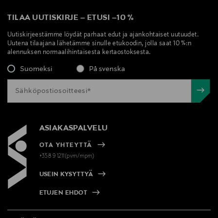
TILAA UUTISKIRJE
–
ETUSI
–
10 %
Uutiskirjeestämme löydät parhaat edut ja ajankohtaiset uutuudet.
Uutena tilaajana lähetämme sinulle etukoodin, jolla saat 10 %:n
alennuksen normaalihintaisesta kertaostoksesta.
Suomeksi
På svenska
ASIAKASPALVELU
OTA YHTEYTTÄ
+358 9 1211(pvm/mpm)
USEIN KYSYTTYÄ
ETUJEN EHDOT