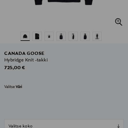
CANADA GOOSE
Hybridge Knit -takki
Original Price
725,00 €
Valitse
Väri
null