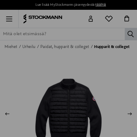
Lue lisää MyStockmann-jäsenyydestä
täältä
Menu
la
ETSI KAIKKI
NAISET
MIEHET
LAPSET
KOTI
KOSMETIIK
Miehet
Urheilu
Paidat, hupparit & colleget
Hupparit & colleget