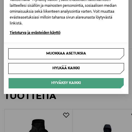
laitteellesi sisällön ja mainosten personointia, sosiaalisen median
ominaisuuksia sekä liikenteen analysointia varten. Voit muuttaa
Valmistusmaa
evästeasetuksiasi milloin tahansa sivun alareunasta löytyvästä
Romania
linkistä.
CANADA GOOSE
CANADA GOOSE
Tietoturva ja evästeiden käyttö
Valmistajan tuotenumero
Stratus Hoody -untuvatakki
Crofton EnduraLuxe -untuvatakki
Original Price
Original Price
850,00 €
950,00 €
6830M
MUOKKAA ASETUKSIA
Valmistaja
HYLKÄÄ KAIKKI
Lindex Group Oyj
LISÄÄ KIINNOSTAVIA
HYVÄKSY KAIKKI
Valmistajan osoite
TUOTTEITA
Stockmann, Lindex Group Oyj, Aleksanterinkatu 52 B,
PL 220, 00101, Helsinki, Finland
Digitaalinen osoite
ce@canadagoose.com