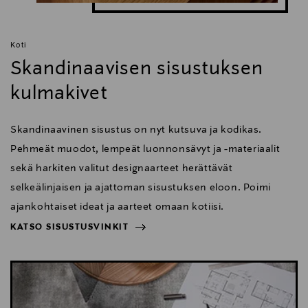
Objektiivin rakenne: 19 elementtiä 13 ryhmässä. 9
pyöristettyä himmenninlehteä
Koti
Skandinaavisen sisustuksen
Suurin aukko f/2 (pienin f/22)
kulmakivet
Lähin tarkennusetäisyys: 39cm
Suodinkierre: 95mm
Skandinaavinen sisustus on nyt kutsuva ja kodikas.
Pehmeät muodot, lempeät luonnonsävyt ja -materiaalit
Koko: 103.8mm x 139.8mm
sekä harkiten valitut designaarteet herättävät
Paino: 1430g
selkeälinjaisen ja ajattoman sisustuksen eloon. Poimi
ajankohtaiset ideat ja aarteet omaan kotiisi.
Myyntipakkaus sisältää: RF 28-70mm f/2L USM
KATSO SISUSTUSVINKIT
objektiivi, objektiivin suojus E-95, objektiivin
takatulppa D1, suojapussi LP1424 ja vastavalosuoja
NÄYTÄ VÄHEMMÄN
EW-103E
KATSO SISUSTUSVINKIT