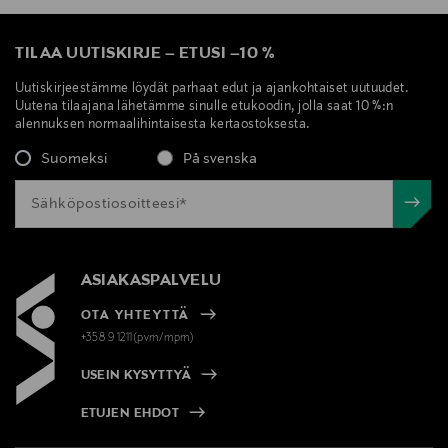
TILAA UUTISKIRJE
–
ETUSI
–
10 %
Uutiskirjeestämme löydät parhaat edut ja ajankohtaiset uutuudet.
Uutena tilaajana lähetämme sinulle etukoodin, jolla saat 10 %:n
alennuksen normaalihintaisesta kertaostoksesta.
Suomeksi
På svenska
ASIAKASPALVELU
OTA YHTEYTTÄ
+358 9 1211(pvm/mpm)
USEIN KYSYTTYÄ
ETUJEN EHDOT