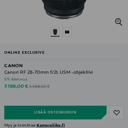
ONLINE EXCLUSIVE
CANON
Canon RF 28-70mm f/2L USM -objektiivi
6% Alennus
Original Price
Discounted Price
3 199,00 €
3 399,00 €
null
null
LISÄÄ OSTOSKORIIN
Myy ja toimittaa
Kameraliike.fi