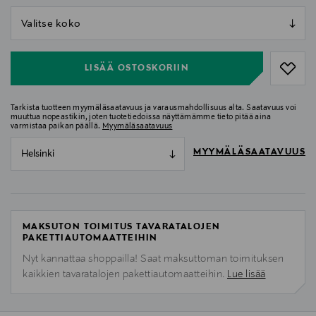
null
null
LISÄÄ OSTOSKORIIN
Tarkista tuotteen myymäläsaatavuus ja varausmahdollisuus alta. Saatavuus voi
muuttua nopeastikin, joten tuotetiedoissa näyttämämme tieto pitää aina
varmistaa paikan päällä.
Myymäläsaatavuus
MYYMÄLÄSAATAVUUS
Helsinki
MAKSUTON TOIMITUS TAVARATALOJEN
PAKETTIAUTOMAATTEIHIN
Nyt kannattaa shoppailla! Saat maksuttoman toimituksen
kaikkien tavaratalojen pakettiautomaatteihin.
Lue lisää