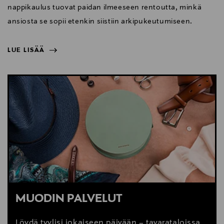
nappikaulus tuovat paidan ilmeeseen rentoutta, minkä
ansiosta se sopii etenkin siistiin arkipukeutumiseen.
LUE LISÄÄ
NÄYTÄ VÄHEMMÄN
LUE LISÄÄ
MUODIN PALVELUT
Löydä tyylisi jokaiseen päivään – tavarataloissa