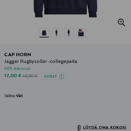
CAP HORN
Jagger Rugbycollar -collegepaita
66% Alennus
Original Price
Discounted Price
17,00 €
49,90 €
OUTLET
Valitse
Väri
LÖYDÄ OMA KOKOSI