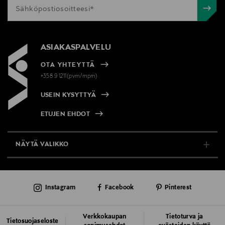
ASIAKASPALVELU
OTA YHTEYTTÄ
+358 9 1211(pvm/mpm)
USEIN KYSYTTYÄ
ETUJEN EHDOT
NÄYTÄ VALIKKO
TUKI & INFO
Instagram
Facebook
Pinterest
AJANKOHTAISTA
PALVELUT
Verkkokaupan
Tietoturva ja
Tietosuojaseloste