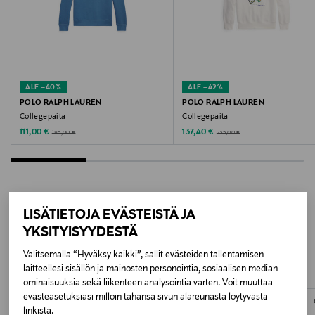
DK. NAVY
Valmistusmaa
Kiina
ALE –40%
ALE –42%
Valmistajan tuotenumero
POLO RALPH LAUREN
POLO RALPH LAUREN
Collegepaita
Collegepaita
2601 JAGGER_CH
Discounted Price
Discounted Price
Original Price
Original Price
111,00 €
137,40 €
185,00 €
235,00 €
Valmistaja
Lindex Group Oyj
LISÄTIETOJA EVÄSTEISTÄ JA
Valmistajan osoite
LISÄÄ KIINNOSTAVIA
YKSITYISYYDESTÄ
Stockmann, Lindex Group Oyj, Aleksanterinkatu 52 B,
TUOTTEITA
PL 220, 00101, Helsinki, Finland
Valitsemalla “Hyväksy kaikki”, sallit evästeiden tallentamisen
laitteellesi sisällön ja mainosten personointia, sosiaalisen median
ominaisuuksia sekä liikenteen analysointia varten. Voit muuttaa
Digitaalinen osoite
evästeasetuksiasi milloin tahansa sivun alareunasta löytyvästä
www.stockmann.com/asiakaspalvelu
linkistä.