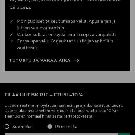
tai etänä.
Monipuoliset pukeutumispalvelut: Apua arjen ja
juhlan vaatevalintoihin
Värikonsultaatio: Löydä sinulle sopiva väripaletti
Ompelupalvelu: Korjaukset uusiin ja vanhoihin
vaatteisiisi
TUTUSTU JA VARAA AIKA
TILAA UUTISKIRJE
–
ETUSI
–
10 %
Uutiskirjeestämme löydät parhaat edut ja ajankohtaiset uutuudet.
Uutena tilaajana lähetämme sinulle etukoodin, jolla saat 10 %:n
alennuksen normaalihintaisesta kertaostoksesta.
Suomeksi
På svenska