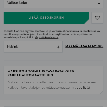
null
null
LISÄÄ OSTOSKORIIN
Tarkista tuotteen myymäläsaatavuus ja varausmahdollisuus alta. Saatavuus voi
muuttua nopeastikin, joten tuotetiedoissa näyttämämme tieto pitää aina
varmistaa paikan päällä.
Myymäläsaatavuus
MYYMÄLÄSAATAVUUS
Helsinki
MAKSUTON TOIMITUS TAVARATALOJEN
PAKETTIAUTOMAATTEIHIN
Nyt kannattaa shoppailla! Saat maksuttoman toimituksen
kaikkien tavaratalojen pakettiautomaatteihin.
Lue lisää