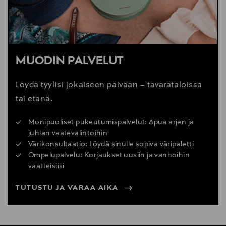
MUODIN PALVELUT
Löydä tyylisi jokaiseen päivään – tavarataloissa
tai etänä.
Monipuoliset pukeutumispalvelut: Apua arjen ja
juhlan vaatevalintoihin
Värikonsultaatio: Löydä sinulle sopiva väripaletti
Ompelupalvelu: Korjaukset uusiin ja vanhoihin
vaatteisiisi
TUTUSTU JA VARAA AIKA