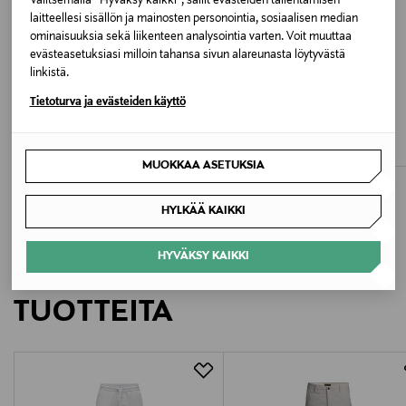
Valitsemalla “Hyväksy kaikki”, sallit evästeiden tallentamisen
laitteellesi sisällön ja mainosten personointia, sosiaalisen median
Pesuohjeet
ominaisuuksia sekä liikenteen analysointia varten. Voit muuttaa
evästeasetuksiasi milloin tahansa sivun alareunasta löytyvästä
Konepesu
linkistä.
ETUKUPONKITUOTE
ETUKUPONKITUOTE
Tietoturva ja evästeiden käyttö
Pesulämpötila
CAP HORN LOUNGEWEAR
CAP HORN LOUNGEWEAR
Brad-bokserit 3-pack
Jani-merinoalushousut
30 °C
Original Price
Original Price
39,90 €
59,90 €
MUOKKAA ASETUKSIA
Väri
BLACK
HYLKÄÄ KAIKKI
Valmistusmaa
HYVÄKSY KAIKKI
LISÄÄ KIINNOSTAVIA
Bangladesh
TUOTTEITA
Valmistajan tuotenumero
JIM
Valmistaja