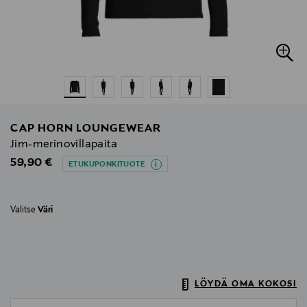
CAP HORN LOUNGEWEAR
Jim-merinovillapaita
Original Price
59,90 €
ETUKUPONKITUOTE
Valitse
Väri
LÖYDÄ OMA KOKOSI