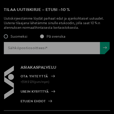
TILAA UUTISKIRJE
–
ETUSI
–
10 %
Uutiskirjeestämme löydät parhaat edut ja ajankohtaiset uutuudet.
Uutena tilaajana lähetämme sinulle etukoodin, jolla saat 10 %:n
alennuksen normaalihintaisesta kertaostoksesta.
Suomeksi
På svenska
ASIAKASPALVELU
OTA YHTEYTTÄ
+358 9 1211(pvm/mpm)
USEIN KYSYTTYÄ
ETUJEN EHDOT