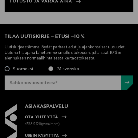
TUTUSTU JA VARAA AIKA
TILAA UUTISKIRJE
–
ETUSI
–
10 %
Uutiskirjeestämme löydät parhaat edut ja ajankohtaiset uutuudet.
Uutena tilaajana lähetämme sinulle etukoodin, jolla saat 10 %:n
alennuksen normaalihintaisesta kertaostoksesta.
Suomeksi
På svenska
ASIAKASPALVELU
OTA YHTEYTTÄ
+358 9 1211(pvm/mpm)
USEIN KYSYTTYÄ