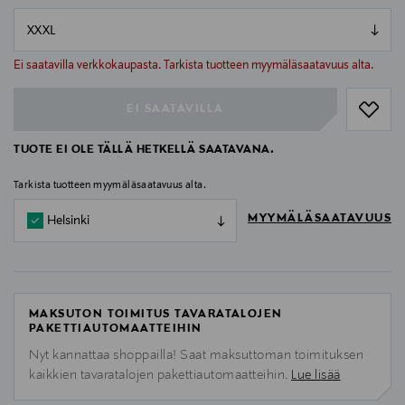
null
null
Ei saatavilla verkkokaupasta. Tarkista tuotteen myymäläsaatavuus alta.
EI SAATAVILLA
TUOTE EI OLE TÄLLÄ HETKELLÄ SAATAVANA.
Tarkista tuotteen myymäläsaatavuus alta.
MYYMÄLÄSAATAVUUS
Helsinki
MAKSUTON TOIMITUS TAVARATALOJEN
PAKETTIAUTOMAATTEIHIN
Nyt kannattaa shoppailla! Saat maksuttoman toimituksen
kaikkien tavaratalojen pakettiautomaatteihin.
Lue lisää