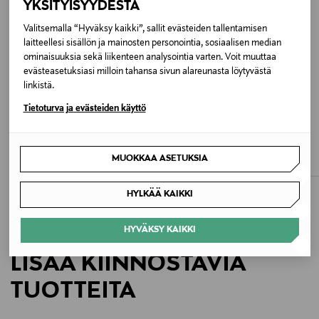
YKSITYISYYDESTÄ
Konepesu samanväristen kanssa.
Valitsemalla “Hyväksy kaikki”, sallit evästeiden tallentamisen
laitteellesi sisällön ja mainosten personointia, sosiaalisen median
Väri
ominaisuuksia sekä liikenteen analysointia varten. Voit muuttaa
BLUE CHECK
evästeasetuksiasi milloin tahansa sivun alareunasta löytyvästä
linkistä.
Koko
ALE –40%
ALE –60%
Tietoturva ja evästeiden käyttö
GANT
CALVIN KLEIN MENSWEAR
XXXL
Regular Multi Check -
Double Face Rib -pikeepaita
popliinikauluspaita
Discounted Price
Original Price
43,60 €
109,90 €
MUOKKAA ASETUKSIA
Discounted Price
Valmistusmaa
Original Price
77,40 €
129,90 €
Bangladesh
HYLKÄÄ KAIKKI
Valmistajan tuotenumero
HYVÄKSY KAIKKI
2509 SLOANE_CHLW
LISÄÄ KIINNOSTAVIA
Valmistaja
TUOTTEITA
Lindex Group Oyj