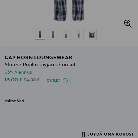
CAP HORN LOUNGEWEAR
Sloane Poplin -pyjamahousut
63% Alennus
Original Price
Discounted Price
13,00 €
34,90 €
OUTLET
Valitse
Väri
LÖYDÄ OMA KOKOSI