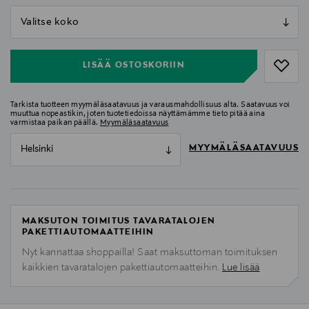
null
null
LISÄÄ OSTOSKORIIN
Tarkista tuotteen myymäläsaatavuus ja varausmahdollisuus alta. Saatavuus voi
muuttua nopeastikin, joten tuotetiedoissa näyttämämme tieto pitää aina
varmistaa paikan päällä.
Myymäläsaatavuus
MYYMÄLÄSAATAVUUS
Helsinki
MAKSUTON TOIMITUS TAVARATALOJEN
PAKETTIAUTOMAATTEIHIN
Nyt kannattaa shoppailla! Saat maksuttoman toimituksen
kaikkien tavaratalojen pakettiautomaatteihin.
Lue lisää