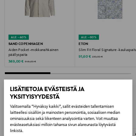
WHITE/NAVYSTRIPE
Valmistusmaa
Kiina
ALE –40%
ALE –60%
Valmistajan tuotenumero
SAND COPENHAGEN
ETON
Aiden Pocket -mokkanahkainen
Slim Fit Floral Signature -kauluspait
2603 MAX_CH
päällyspaita
Discounted Price
Original Price
91,60 €
230,00 €
Discounted Price
Original Price
389,00 €
649,00 €
Valmistaja
Lindex Group Oyj
LISÄTIETOJA EVÄSTEISTÄ JA
Valmistajan osoite
YKSITYISYYDESTÄ
LISÄÄ KIINNOSTAVIA
Stockmann, Lindex Group Oyj, Aleksanterinkatu 52 B,
Valitsemalla “Hyväksy kaikki”, sallit evästeiden tallentamisen
PL 220, 00101, Helsinki, Finland
TUOTTEITA
laitteellesi sisällön ja mainosten personointia, sosiaalisen median
ominaisuuksia sekä liikenteen analysointia varten. Voit muuttaa
Digitaalinen osoite
evästeasetuksiasi milloin tahansa sivun alareunasta löytyvästä
linkistä.
www.stockmann.com/asiakaspalvelu