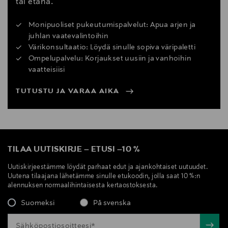
tai etänä.
Monipuoliset pukeutumispalvelut: Apua arjen ja
juhlan vaatevalintoihin
Värikonsultaatio: Löydä sinulle sopiva väripaletti
Ompelupalvelu: Korjaukset uusiin ja vanhoihin
vaatteisiisi
TUTUSTU JA VARAA AIKA
TILAA UUTISKIRJE
–
ETUSI
–
10 %
Uutiskirjeestämme löydät parhaat edut ja ajankohtaiset uutuudet.
Uutena tilaajana lähetämme sinulle etukoodin, jolla saat 10 %:n
alennuksen normaalihintaisesta kertaostoksesta.
Suomeksi
På svenska