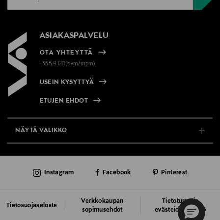
ASIAKASPALVELU
OTA YHTEYTTÄ
+358 9 1211(pvm/mpm)
USEIN KYSYTTYÄ
ETUJEN EHDOT
NÄYTÄ VALIKKO
TUKI & INFO
Instagram
Facebook
Pinterest
AJANKOHTAISTA
PALVELUT
Verkkokaupan
Tietoturva ja
Tietosuojaseloste
sopimusehdot
evästeiden käyttö