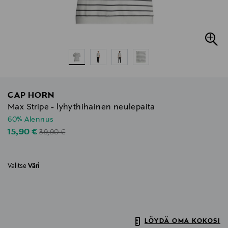
CAP HORN
Max Stripe - lyhythihainen neulepaita
60% Alennus
Original Price
Discounted Price
15,90 €
39,90 €
Valitse
Väri
LÖYDÄ OMA KOKOSI