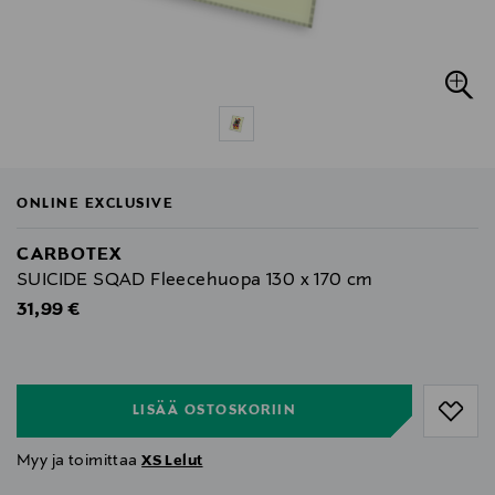
ONLINE EXCLUSIVE
CARBOTEX
SUICIDE SQAD Fleecehuopa 130 x 170 cm
Original Price
31,99 €
null
null
LISÄÄ OSTOSKORIIN
Myy ja toimittaa
XS Lelut