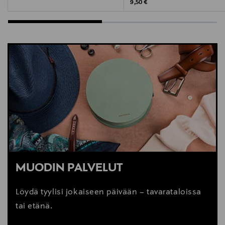
Original Price
9,50 €
MUODIN PALVELUT
Löydä tyylisi jokaiseen päivään – tavarataloissa
tai etänä.