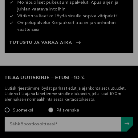
Monipuoliset pukeutumispalvelut: Apua arjen ja
juhlan vaatevalintoihin
Värikonsultaatio: Löydä sinulle sopiva väripaletti
Ompelupalvelu: Korjaukset uusiin ja vanhoihin
vaatteisiisi
TUTUSTU JA VARAA AIKA
TILAA UUTISKIRJE
–
ETUSI
–
10 %
Uutiskirjeestämme löydät parhaat edut ja ajankohtaiset uutuudet.
Uutena tilaajana lähetämme sinulle etukoodin, jolla saat 10 %:n
alennuksen normaalihintaisesta kertaostoksesta.
Suomeksi
På svenska