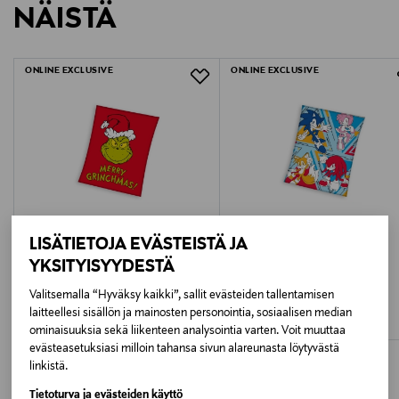
NÄISTÄ
1586903
LUE TARKEMMAT PALAUTUSOHJEET
Avainsanat
ONLINE EXCLUSIVE
ONLINE EXCLUSIVE
suicide squad fleecehuopa, fleecehuopa 130x170 cm,
pehmeä fleecehuopa, elokuvateemainen huopa,
lämmin torkkuhuopa, suicide squad peitto,
fleecepeitto 130x170
LISÄTIETOJA EVÄSTEISTÄ JA
YKSITYISYYDESTÄ
CARBOTEX
SONIC
Valitsemalla “Hyväksy kaikki”, sallit evästeiden tallentamisen
Grinch Fleecehuopa 130 x 170 cm
SONIC Fleecehuopa 130 x 170 cm
laitteellesi sisällön ja mainosten personointia, sosiaalisen median
Original Price
Original Price
27,99 €
27,99 €
ominaisuuksia sekä liikenteen analysointia varten. Voit muuttaa
evästeasetuksiasi milloin tahansa sivun alareunasta löytyvästä
linkistä.
Tietoturva ja evästeiden käyttö