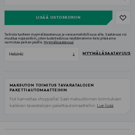
null
LISÄÄ OSTOSKORIIN
Tarkista tuotteen myymäläsaatavuus ja varausmahdollisuus alta. Saatavuus voi
muuttua nopeastikin, joten tuotetiedoissa näyttämämme tieto pitää aina
varmistaa paikan päällä.
Myymäläsaatavuus
MYYMÄLÄSAATAVUUS
Helsinki
MAKSUTON TOIMITUS TAVARATALOJEN
PAKETTIAUTOMAATTEIHIN
Nyt kannattaa shoppailla! Saat maksuttoman toimituksen
kaikkien tavaratalojen pakettiautomaatteihin.
Lue lisää