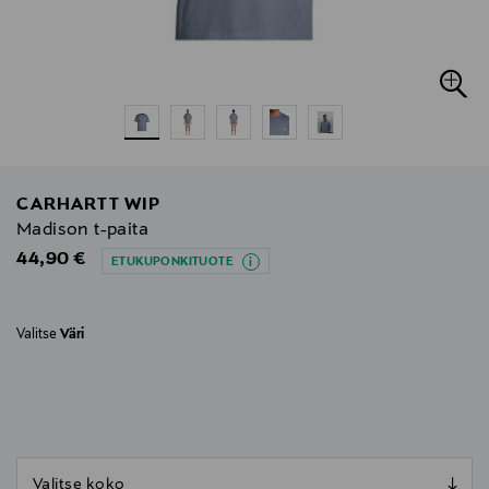
CARHARTT WIP
Madison t-paita
Original Price
44,90 €
ETUKUPONKITUOTE
Valitse
Väri
null