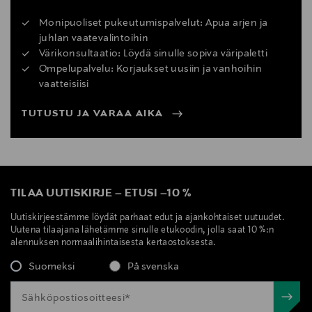
Monipuoliset pukeutumispalvelut: Apua arjen ja
juhlan vaatevalintoihin
Värikonsultaatio: Löydä sinulle sopiva väripaletti
Ompelupalvelu: Korjaukset uusiin ja vanhoihin
vaatteisiisi
TUTUSTU JA VARAA AIKA
TILAA UUTISKIRJE
–
ETUSI
–
10 %
Uutiskirjeestämme löydät parhaat edut ja ajankohtaiset uutuudet.
Uutena tilaajana lähetämme sinulle etukoodin, jolla saat 10 %:n
alennuksen normaalihintaisesta kertaostoksesta.
Suomeksi
På svenska