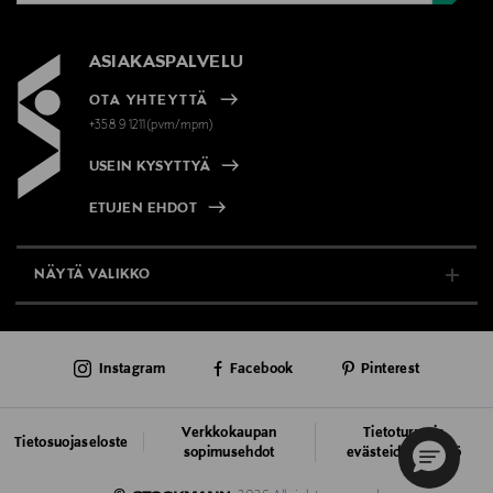
ASIAKASPALVELU
OTA YHTEYTTÄ
+358 9 1211(pvm/mpm)
USEIN KYSYTTYÄ
ETUJEN EHDOT
NÄYTÄ VALIKKO
TUKI & INFO
Instagram
Facebook
Pinterest
AJANKOHTAISTA
PALVELUT
Verkkokaupan
Tietoturva ja
Tietosuojaseloste
sopimusehdot
evästeiden käyttö
VASTUULLISUUS