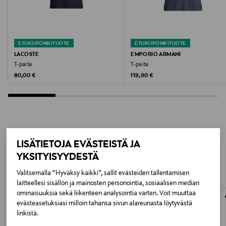
Valmistajan tuotenumero
I033000
ETUKUPONKITUOTE
ETUKUPONKITUOTE
Valmistaja
LACOSTE
EMPORIO ARMANI
T-paita
T-paita
Carhartt, Inc.
Original Price
Original Price
80,00 €
119,90 €
Valmistajan osoite
Hegenheimer Strasse 16, 795756 Weil am Rhein,
Germany
LISÄÄ KIINNOSTAVIA
LISÄTIETOJA EVÄSTEISTÄ JA
Digitaalinen osoite
YKSITYISYYDESTÄ
TUOTTEITA
info@carhartt-wip.com
Valitsemalla “Hyväksy kaikki”, sallit evästeiden tallentamisen
laitteellesi sisällön ja mainosten personointia, sosiaalisen median
Avainsanat
ominaisuuksia sekä liikenteen analysointia varten. Voit muuttaa
evästeasetuksiasi milloin tahansa sivun alareunasta löytyvästä
Carhartt WIP, paita, miesten paita, vapaa-aika, puuvilla
linkistä.