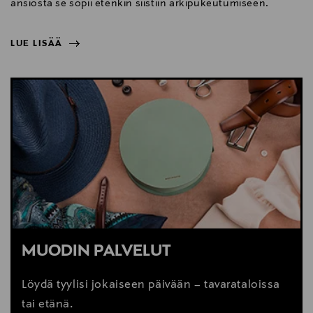
ansiosta se sopii etenkin siistiin arkipukeutumiseen.
LUE LISÄÄ
NÄYTÄ VÄHEMMÄN
LUE LISÄÄ
MUODIN PALVELUT
Löydä tyylisi jokaiseen päivään – tavarataloissa
tai etänä.