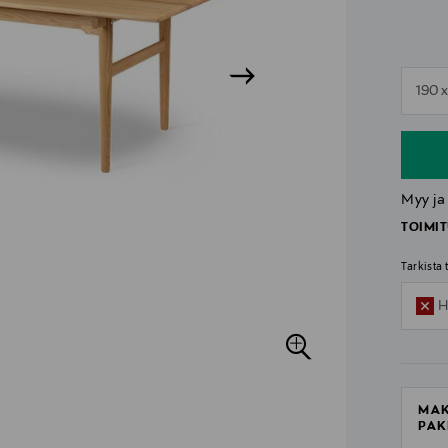
n
190 
n
Myy ja
TOIMIT
Tarkista
H
MAK
PAK