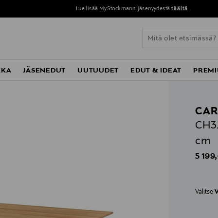
Lue lisää MyStockmann-jäsenyydestä
täältä
KKA
JÄSENEDUT
UUTUUDET
EDUT & IDEAT
PREMI
CAR
CH32
cm
Origin
5 199
Valitse
V