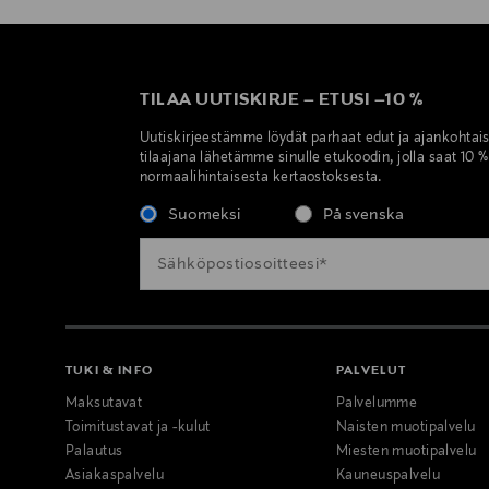
TILAA UUTISKIRJE
–
ETUSI
–
10 %
Uutiskirjeestämme löydät parhaat edut ja ajankohtai
tilaajana lähetämme sinulle etukoodin, jolla saat 10 
normaalihintaisesta kertaostoksesta.
Suomeksi
På svenska
TUKI & INFO
PALVELUT
Maksutavat
Palvelumme
Toimitustavat ja -kulut
Naisten muotipalvelu
Palautus
Miesten muotipalvelu
Asiakaspalvelu
Kauneuspalvelu