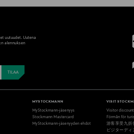
set uutuudet. Uutena
%:n alennuksen
MYSTOCKMANN
VISIT STOCK
MyStockmann-jäsenyys
Visitor discoun
Stockmann Mastercard
Förmån för turi
MyStockmann-jäsenyyden ehdot
游客享受九折
ビジターディ