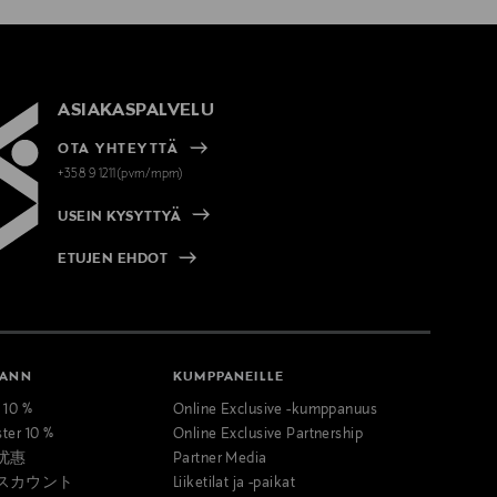
ASIAKASPALVELU
OTA YHTEYTTÄ
+358 9 1211(pvm/mpm)
USEIN KYSYTTYÄ
ETUJEN EHDOT
MANN
KUMPPANEILLE
t 10 %
Online Exclusive -kumppanuus
ster 10 %
Online Exclusive Partnership
优惠
Partner Media
スカウント
Liiketilat ja -paikat