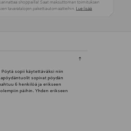
kannattaa shoppailla! Saat maksuttoman toimituksen
kien tavaratalojen pakettiautomaatteihin.
Lue lisää
öytä sopii käytettäväksi niin
apöydäntuolit sopivat pöydän
ahtuu 6 henkilöä ja erikseen
 molempiin päihin. Yhden erikseen