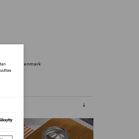
iddelfart, Denmark
sten
muuttaa
äksytty