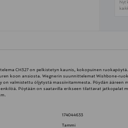
Nyt 
kaik
elema CH327 on pelkistetyn kaunis, kokopuinen ruokapöytä. P
uren koon ansiosta. Wegnerin suunnittelemat Wishbone-ruok
y on valmistettu öljytystä massiivitammesta. Pöydän ääreen m
 henkilöä. Pöytään on saatavilla erikseen tilattavat jatkopalat
cm.
174044633
Tammi