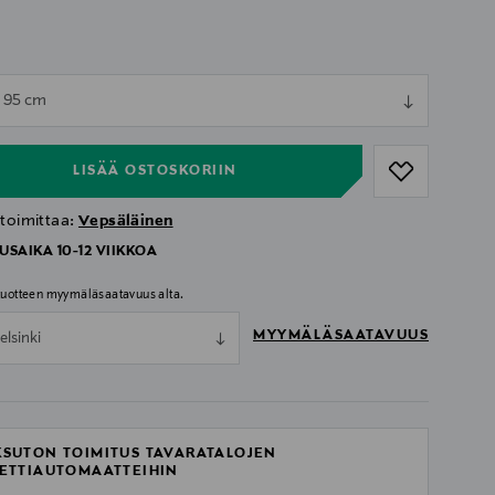
ull
x 95 cm
ull
LISÄÄ OSTOSKORIIN
 toimittaa:
Vepsäläinen
USAIKA 10-12 VIIKKOA
 tuotteen myymäläsaatavuus alta.
MYYMÄLÄSAATAVUUS
elsinki
SUTON TOIMITUS TAVARATALOJEN
ETTIAUTOMAATTEIHIN