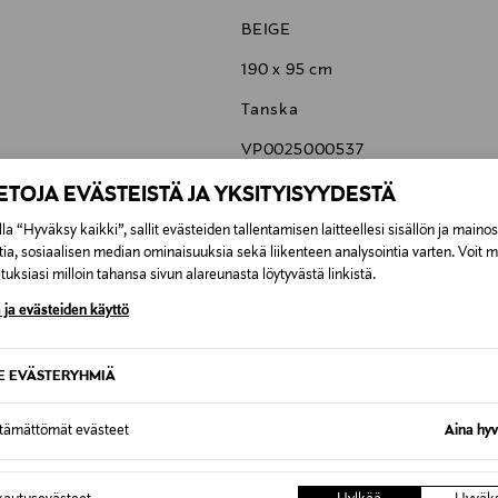
BEIGE
190 x 95 cm
Tanska
VP0025000537
Carl Hansen & Søn A/S
IETOJA EVÄSTEISTÄ JA YKSITYISYYDESTÄ
H.P. Hansens Vej 4, DK-5500 M
la “Hyväksy kaikki”, sallit evästeiden tallentamisen laitteellesi sisällön ja maino
tia, sosiaalisen median ominaisuuksia sekä liikenteen analysointia varten. Voit 
info@carlhansen.com
uksiasi milloin tahansa sivun alareunasta löytyvästä linkistä.
 ja evästeiden käyttö
SE EVÄSTERYHMIÄ
6,90 €
ttämättömät evästeet
Aina hyv
6,90 €