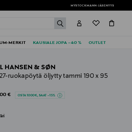
MYSTOCKMANN-JÄSENYYS
label.header.go
UM-MERKIT
KAUSIALE JOPA –40 %
OUTLET
L HANSEN & SØN
7-ruokapöytä öljytty tammi 190 x 95
al Price
,00 €
OSTA 1000€, SAAT –15%
äri