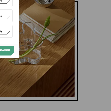
sy
sy
sy
KAIKKI