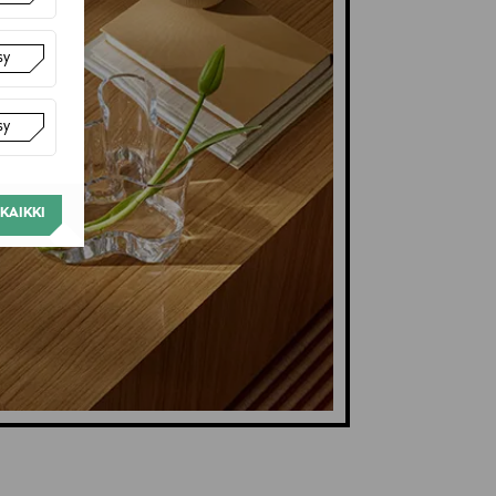
sy
sy
KAIKKI