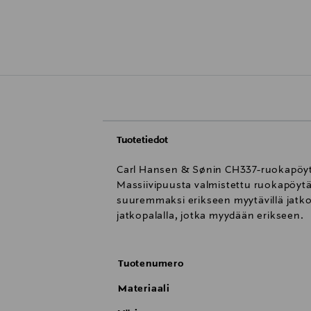
Tuotetiedot
Carl Hansen & Sønin CH337-ruokapöytä
Massiivipuusta valmistettu ruokapöytä 
suuremmaksi erikseen myytävillä jatko
jatkopalalla, jotka myydään erikseen.
Tuotenumero
Materiaali