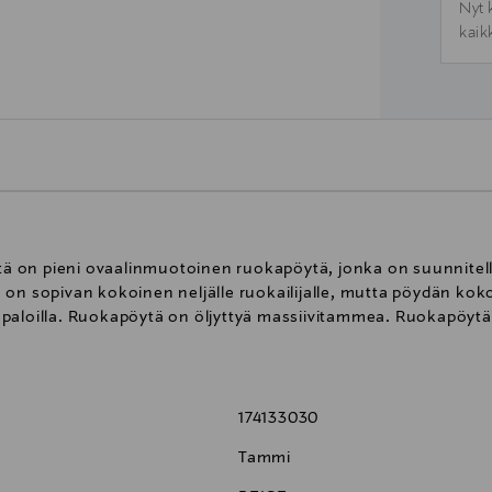
Nyt 
kaik
 on pieni ovaalinmuotoinen ruokapöytä, jonka on suunnitell
on sopivan kokoinen neljälle ruokailijalle, mutta pöydän koko
paloilla. Ruokapöytä on öljyttyä massiivitammea. Ruokapöytä
174133030
Tammi