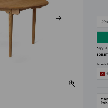
n
140 
n
Myy ja
TOIMIT
Tarkista
H
MAK
PAK