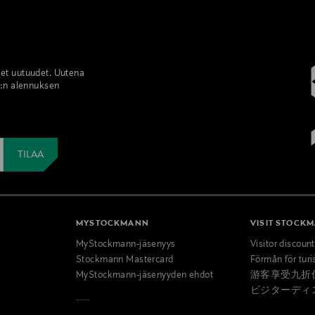
set uutuudet. Uutena
%:n alennuksen
MYSTOCKMANN
VISIT STOCK
MyStockmann-jäsenyys
Visitor discoun
Stockmann Mastercard
Förmån för turi
MyStockmann-jäsenyyden ehdot
游客享受九折
ビジターディ