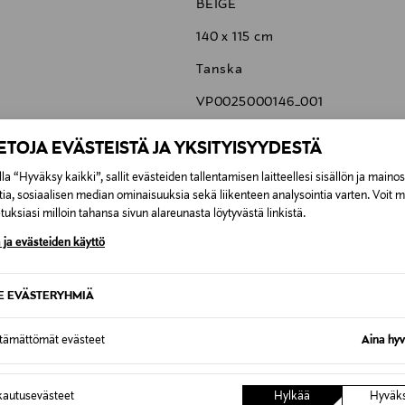
BEIGE
140 x 115 cm
Tanska
VP0025000146_001
Carl Hansen & Søn A/S
IETOJA EVÄSTEISTÄ JA YKSITYISYYDESTÄ
H.P. Hansens Vej 4, DK-5500 M
la “Hyväksy kaikki”, sallit evästeiden tallentamisen laitteellesi sisällön ja maino
tia, sosiaalisen median ominaisuuksia sekä liikenteen analysointia varten. Voit 
info@carlhansen.com
uksiasi milloin tahansa sivun alareunasta löytyvästä linkistä.
 ja evästeiden käyttö
SE EVÄSTERYHMIÄ
6,90 €
ttämättömät evästeet
Aina hyv
6,90 €
autusevästeet
Hylkää
Hyväk