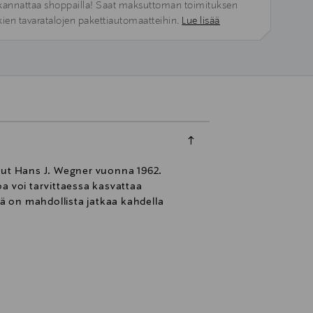
kannattaa shoppailla! Saat maksuttoman toimituksen
kien tavaratalojen pakettiautomaatteihin.
Lue lisää
ut Hans J. Wegner vuonna 1962.
a voi tarvittaessa kasvattaa
ä on mahdollista jatkaa kahdella