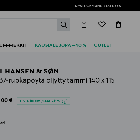
MYSTOCKMANN-JÄSENYYS
label.header.go
UM-MERKIT
KAUSIALE JOPA –40 %
OUTLET
L HANSEN & SØN
7-ruokapöytä öljytty tammi 140 x 115
al Price
,00 €
OSTA 1000€, SAAT –15%
äri