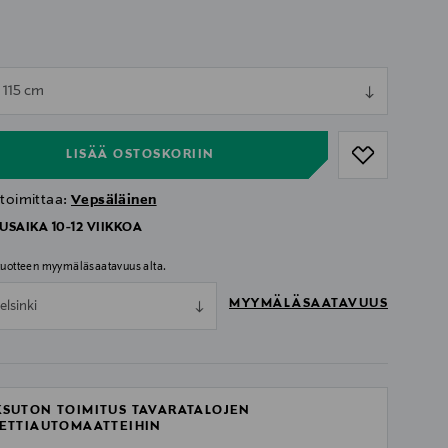
ull
x 115 cm
ull
LISÄÄ OSTOSKORIIN
 toimittaa:
Vepsäläinen
USAIKA 10-12 VIIKKOA
 tuotteen myymäläsaatavuus alta.
MYYMÄLÄSAATAVUUS
elsinki
SUTON TOIMITUS TAVARATALOJEN
ETTIAUTOMAATTEIHIN