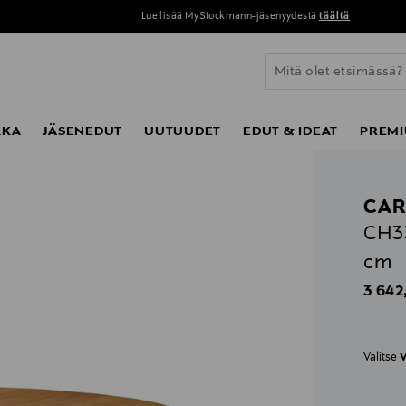
Lue lisää MyStockmann-jäsenyydestä
täältä
KKA
JÄSENEDUT
UUTUUDET
EDUT & IDEAT
PREMI
CAR
CH33
cm
Origin
3 642
Valitse
V