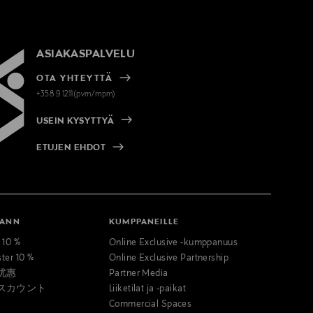
ASIAKASPALVELU
OTA YHTEYTTÄ
+358 9 1211(pvm/mpm)
USEIN KYSYTTYÄ
ETUJEN EHDOT
MANN
KUMPPANEILLE
t 10 %
Online Exclusive -kumppanuus
ster 10 %
Online Exclusive Partnership
优惠
Partner Media
スカウント
Liiketilat ja -paikat
Commercial Spaces