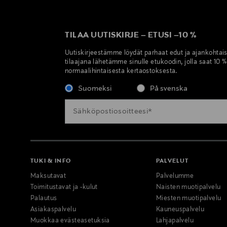
TILAA UUTISKIRJE
–
ETUSI
–
10 %
Uutiskirjeestämme löydät parhaat edut ja ajankohtai
tilaajana lähetämme sinulle etukoodin, jolla saat 10 
normaalihintaisesta kertaostoksesta.
Suomeksi
På svenska
TUKI & INFO
PALVELUT
Maksutavat
Palvelumme
Toimitustavat ja -kulut
Naisten muotipalvelu
Palautus
Miesten muotipalvelu
Asiakaspalvelu
Kauneuspalvelu
Muokkaa evästeasetuksia
Lahjapalvelu