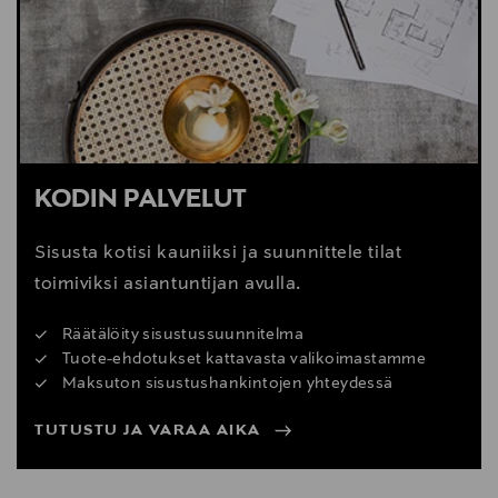
Digitaalinen osoite
info@carlhansen.com
KODIN PALVELUT
Sisusta kotisi kauniiksi ja suunnittele tilat
toimiviksi asiantuntijan avulla.
Räätälöity sisustussuunnitelma
Tuote-ehdotukset kattavasta valikoimastamme
Maksuton sisustushankintojen yhteydessä
TUTUSTU JA VARAA AIKA