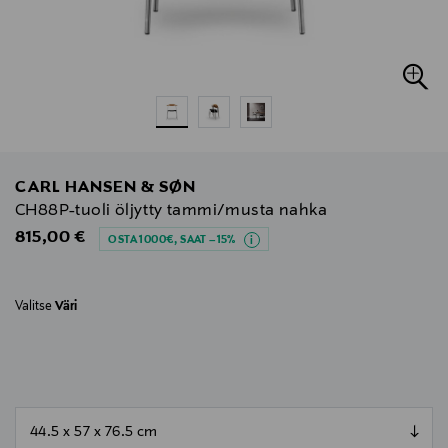
CARL HANSEN & SØN
CH88P-tuoli öljytty tammi/musta nahka
Original Price
815,00 €
OSTA 1000€, SAAT –15%
Valitse
Väri
null
null