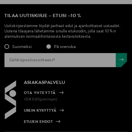
TILAA UUTISKIRJE
–
ETUSI
–
10 %
Uutiskirjeestämme löydät parhaat edut ja ajankohtaiset uutuudet.
Uutena tilaajana lähetämme sinulle etukoodin, jolla saat 10 %:n
alennuksen normaalihintaisesta kertaostoksesta.
Suomeksi
På svenska
ASIAKASPALVELU
OTA YHTEYTTÄ
+358 9 1211(pvm/mpm)
USEIN KYSYTTYÄ
ETUJEN EHDOT