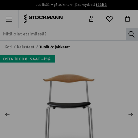
Lue lisää MyStockmann-jäsenyydestä
täältä
Menu
la
ETSI KAIKKI
NAISET
MIEHET
LAPSET
KOTI
KOSMETIIK
Koti
Kalusteet
Tuolit & jakkarat
OSTA 1000€, SAAT –15%