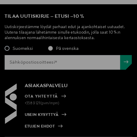
TILAA UUTISKIRJE
–
ETUSI
–
10 %
Uutiskirjeestämme löydät parhaat edut ja ajankohtaiset uutuudet.
Uutena tilaajana lähetämme sinulle etukoodin, jolla saat 10 %:n
alennuksen normaalihintaisesta kertaostoksesta.
Suomeksi
På svenska
ASIAKASPALVELU
OTA YHTEYTTÄ
+358 9 1211(pvm/mpm)
USEIN KYSYTTYÄ
ETUJEN EHDOT