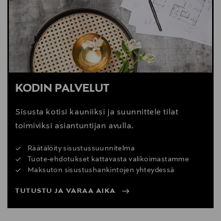
Digitaalinen osoite
info@carlhansen.com
KODIN PALVELUT
Sisusta kotisi kauniiksi ja suunnittele tilat
toimiviksi asiantuntijan avulla.
Räätälöity sisustussuunnitelma
Tuote-ehdotukset kattavasta valikoimastamme
Maksuton sisustushankintojen yhteydessä
TUTUSTU JA VARAA AIKA