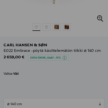
CARL HANSEN & SØN
E022 Embrace -pöytä käsittelemätön tiikki ⌀ 140 cm
Original Price
2 659,00 €
OSTA 1000€, SAAT –15%
Valitse
Väri
null
null