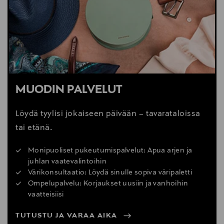
Digitaalinen osoite
info@carlhansen.com
MUODIN PALVELUT
Löydä tyylisi jokaiseen päivään – tavarataloissa
tai etänä.
Monipuoliset pukeutumispalvelut: Apua arjen ja
juhlan vaatevalintoihin
Värikonsultaatio: Löydä sinulle sopiva väripaletti
Ompelupalvelu: Korjaukset uusiin ja vanhoihin
vaatteisiisi
TUTUSTU JA VARAA AIKA