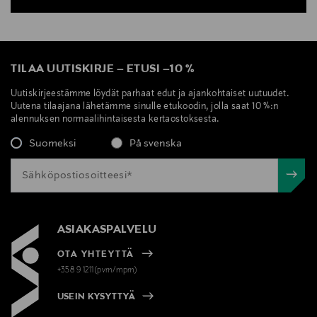
TILAA UUTISKIRJE
–
ETUSI
–
10 %
Uutiskirjeestämme löydät parhaat edut ja ajankohtaiset uutuudet.
Uutena tilaajana lähetämme sinulle etukoodin, jolla saat 10 %:n
alennuksen normaalihintaisesta kertaostoksesta.
Suomeksi
På svenska
ASIAKASPALVELU
OTA YHTEYTTÄ
+358 9 1211(pvm/mpm)
USEIN KYSYTTYÄ