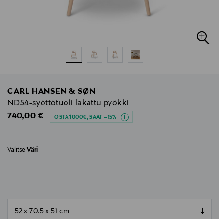
CARL HANSEN & SØN
ND54-syöttötuoli lakattu pyökki
Original Price
740,00 €
OSTA 1000€, SAAT –15%
Valitse
Väri
null
null