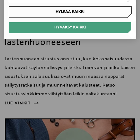
Koko
HYLKÄÄ KAIKKI
Koti
52 x 70.5 x 51 cm
HYVÄKSY KAIKKI
Sisustusideat
Valmistusmaa
lastenhuoneeseen
Tanska
Lastenhuoneen sisustus onnistuu, kun kokonaisuudessa
Valmistajan tuotenumero
kohtaavat käytännöllisyys ja leikki. Toimivan ja pitkäikäisen
VP0025000292
sisustuksen salaisuuksia ovat muun muassa näppärät
säilytysratkaisut ja muunneltavat kalusteet. Katso
Valmistaja
sisustusvinkkimme viihtyisään leikin valtakuntaan!
Carl Hansen & Søn A/S
LUE VINKIT
NÄYTÄ VÄHEMMÄN
Valmistajan osoite
LUE VINKIT
H.P. Hansens Vej 4, DK-5500 Middelfart, Denmark