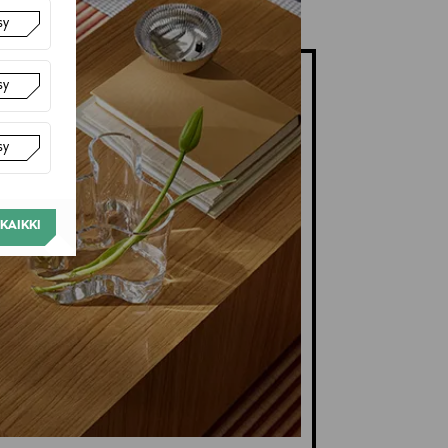
sy
sy
sy
KAIKKI