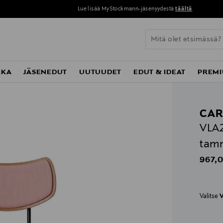
Lue lisää MyStockmann-jäsenyydestä
täältä
KKA
JÄSENEDUT
UUTUUDET
EDUT & IDEAT
PREMI
CAR
VLA2
tam
Origin
967,0
Valitse
V