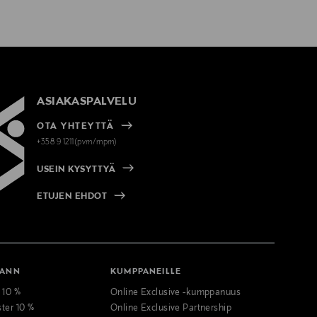
ASIAKASPALVELU
OTA YHTEYTTÄ
+358 9 1211(pvm/mpm)
USEIN KYSYTTYÄ
ETUJEN EHDOT
MANN
KUMPPANEILLE
t 10 %
Online Exclusive -kumppanuus
ster 10 %
Online Exclusive Partnership