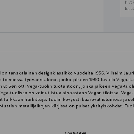
Nyt 
kaik
 on tanskalainen designklassikko vuodelta 1956. Vilhelm Lauri
oimiessa työväentalona, jonka jälkeen 1990-luvulla Vegasta o
n & Søn otti Vega-tuolin tuotantoon, jonka jälkeen Vega-tuo
ega-tuolissa on voinut istua ainoastaan Vegan tiloissa. Vega-t
 tarkkaan harkittuja. Tuolin kevyesti kaarevat istuinosa ja s
Mustien metallijalkojen kärjissä on puiset yksityiskohdat. Tuol
174061999