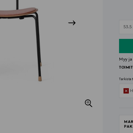
n
53.5
n
Myy ja
TOIMIT
Tarkista
H
MAK
PAK