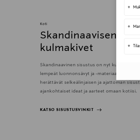
+
Muk
Kotiinkuljetus
Toimitusaika 10-12 viikkoa
Koti
+
Mar
Skandinaavisen sisu
kulmakivet
+
Til
Skandinaavinen sisustus on nyt kutsuva ja 
lempeät luonnonsävyt ja -materiaalit sekä har
herättävät selkeälinjaisen ja ajattoman sisu
ajankohtaiset ideat ja aarteet omaan kotiisi.
KATSO SISUSTUSVINKIT