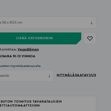
ull
 x 56 x 80.5 cm
ull
LISÄÄ OSTOSKORIIN
 toimittaa:
Vepsäläinen
USAIKA 10-12 VIIKKOA
 tuotteen myymäläsaatavuus alta.
MYYMÄLÄSAATAVUUS
elsinki
SUTON TOIMITUS TAVARATALOJEN
ETTIAUTOMAATTEIHIN