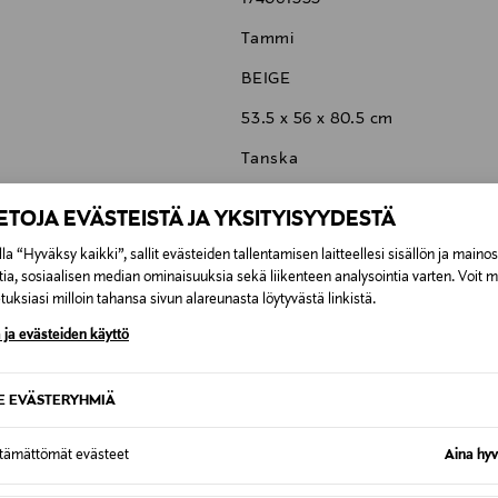
Tammi
BEIGE
53.5 x 56 x 80.5 cm
Tanska
VP0025000443_006
IETOJA EVÄSTEISTÄ JA YKSITYISYYDESTÄ
Carl Hansen & Søn A/S
la “Hyväksy kaikki”, sallit evästeiden tallentamisen laitteellesi sisällön ja maino
tia, sosiaalisen median ominaisuuksia sekä liikenteen analysointia varten. Voit 
H.P. Hansens Vej 4, DK-5500 M
uksiasi milloin tahansa sivun alareunasta löytyvästä linkistä.
info@carlhansen.com
 ja evästeiden käyttö
SE EVÄSTERYHMIÄ
ttämättömät evästeet
Aina hyv
6,90 €