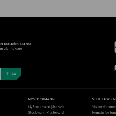
set uutuudet. Uutena
%:n alennuksen
MYSTOCKMANN
VISIT STOCK
MyStockmann-jäsenyys
Visitor discoun
Stockmann Mastercard
Förmån för turi