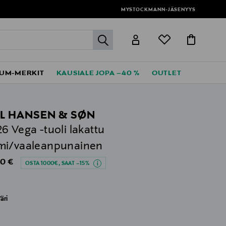
MYSTOCKMANN-JÄSENYYS
label.header.go
UM-MERKIT
KAUSIALE JOPA –40 %
OUTLET
L HANSEN & SØN
6 Vega -tuoli lakattu
mi/vaaleanpunainen
al Price
0 €
OSTA 1000€, SAAT –15%
äri