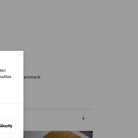
sten
muuttaa
iddelfart, Denmark
äksytty