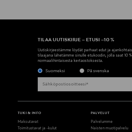
TILAA UUTISKIRJE
–
ETUSI
–
10 %
Uutiskirjeestämme löydät parhaat edut ja ajankohtai
tilaajana lähetämme sinulle etukoodin, jolla saat 10 
normaalihintaisesta kertaostoksesta.
Suomeksi
På svenska
TUKI & INFO
PALVELUT
Maksutavat
Palvelumme
Toimitustavat ja -kulut
Naisten muotipalvelu