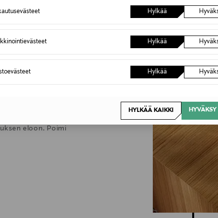
autusevästeet
Hylkää
Hyväk
6,90 €
Inspiroidu
kkinointievästeet
Hylkää
Hyväk
stuksen
astoevästeet
Hylkää
Hyväk
kodikas. Pehmeät muodot,
HYVÄKSY 
HYLKÄÄ KAIKKI
kiten valitut designaarteet
stuksen eloon. Poimi