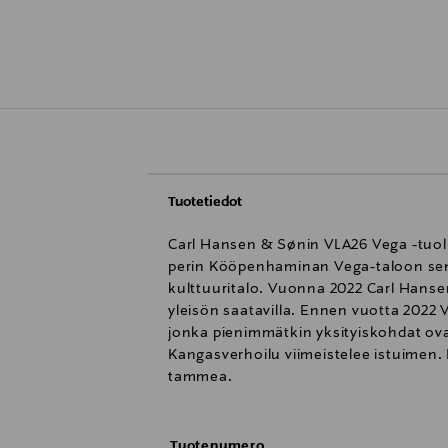
Tuotetiedot
Carl Hansen & Sønin VLA26 Vega -tuoli
perin Kööpenhaminan Vega-taloon sen t
kulttuuritalo. Vuonna 2022 Carl Hanse
yleisön saatavilla. Ennen vuotta 2022 V
jonka pienimmätkin yksityiskohdat ovat
Kangasverhoilu viimeistelee istuimen. 
tammea.
Tuotenumero