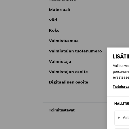
Materiaali
Väri
Koko
Valmistusmaa
Valmistajan tuotenumero
LISÄT
Valmistaja
Valitsemal
Valmistajan osoite
personoin
evästeaset
Digitaalinen osoite
Tietoturva
HALLIT
Toimitustavat
+
Väl
Automaatti tai noutopiste
Toimitusaika 10-12 viikkoa