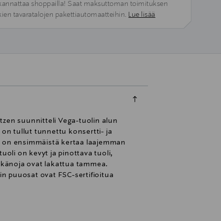
kannattaa shoppailla! Saat maksuttoman toimituksen
kien tavaratalojen pakettiautomaatteihin.
Lue lisää
tzen suunnitteli Vega-tuolin alun
n tullut tunnettu konsertti- ja
li on ensimmäistä kertaa laajemman
uoli on kevyt ja pinottava tuoli,
elkänoja ovat lakattua tammea.
in puuosat ovat FSC-sertifioitua